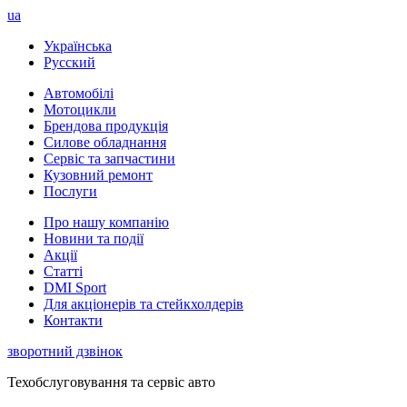
ua
Українська
Русский
Автомобілі
Мотоцикли
Брендова продукція
Силове обладнання
Сервіс та запчастини
Кузовний ремонт
Послуги
Про нашу компанію
Новини та події
Акції
Статті
DMI Sport
Для акціонерів та стейкхолдерів
Контакти
зворотний дзвінок
Техобслуговування та сервіс авто