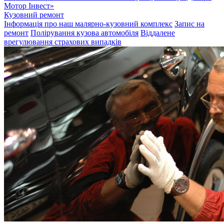
Мотор Інвест»
Кузовний ремонт
Інформація про наш малярно-кузовний комплекс
Запис на
ремонт
Полірування кузова автомобіля
Віддалене
врегулювання страхових випадків