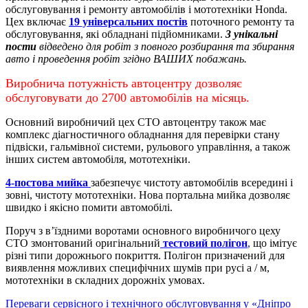
обслуговування і ремонту автомобілів і мототехніки Honda.
Цех включає
19 універсальних постів
поточного ремонту та
обслуговування, які обладнані підйомниками.
3 унікальні
пости
відведено для робіт з повного розбирання та збирання
авто і проведення робіт згідно ВАШИХ побажань.
Виробнича потужність автоцентру дозволяє
обслуговувати до 2700 автомобілів на місяць.
Основний виробничий цех СТО автоцентру також має
комплекс діагностичного обладнання для перевірки стану
підвіски, гальмівної системи, рульового управління, а також
інших систем автомобіля, мототехніки.
4-постова мийка
забезпечує чистоту автомобілів всередині і
зовні, чистоту мототехніки.
Нова портальна мийка дозволяє
швидко і якісно помити автомобілі.
Поруч з в’їздними воротами основного виробничого цеху
СТО змонтований оригінальний
тестовий полігон
,
що імітує
різні типи дорожнього покриття. Полігон призначений для
виявлення можливих специфічних шумів при русі а / м,
мототехніки в складних дорожніх умовах.
Переваги сервісного і технічного обслуговування у «Дніпро