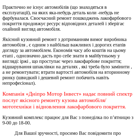
Практично не існує автомобілів (що знаходяться в
експлуатації), на яких яка-небудь деталь коли -небудь не
фарбувалася. Своєчасний ремонт пошкоджень лакофарбового
покриття продовжує ресурс відповідних деталей і зберігає
охайний вигляд автомобіля.
Якісний кузовний ремонт з дотриманням вимог виробника
автомобіля , є одним з найбільш важливих і дорогих етапів
догляду за автомобілем. Економія часу або коштів на цьому
етапі , однозначно дасть про себе знати в майбутньому у
вигляді: іржі , що проступає через лакофарбове покриття;
відшарування шпаклівки на деталях , які треба було замінити ,
а не ремонтувати; втрати вартості автомобіля на вторинному
ринку (швидкий і дешевий ремонт побачить навіть
непрофесіонал).
Компанія «Дніпро Мотор Інвест» надає повний спектр
послуг якісного ремонту кузова автомобіля/
мототехніки і відновлення лакофарбового покриття.
Кузовний комплекс працює для Вас з понеділка по
п’ятницю
з
9-00 до 18-00.
Для Вашої зручності, просимо Вас повідомити про