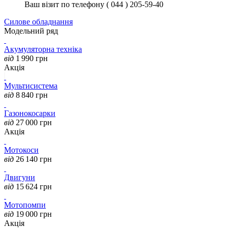
Ваш візит по телефону ( 044 ) 205-59-40
Силове обладнання
Модельний ряд
Акумуляторна техніка
від
1 990
грн
Акція
Мультисистема
від
8 840
грн
Газонокосарки
від
27 000
грн
Акція
Мотокоси
від
26 140
грн
Двигуни
від
15 624
грн
Мотопомпи
від
19 000
грн
Акція