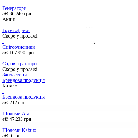
Генератори
від
80 240
грн
Акція
Грунтофрези
Скоро у продажі
Снігоочисники
від
167 990
грн
Садові трактори
Скоро у продажі
Запчастини
Брендова продукція
Каталог
Брендова продукція
від
212
грн
Шоломи Arai
від
47 233
грн
Шоломи Kabuto
від
0
грн