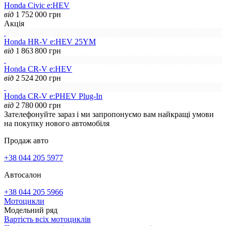
Honda Civic e:HEV
від
1 752 000
грн
Акція
Honda HR-V e:HEV 25YM
від
1 863 800
грн
Honda CR-V e:HEV
від
2 524 200
грн
Honda CR-V e:PHEV Plug-In
від
2 780 000
грн
Зателефонуйте зараз і ми запропонуємо вам найкращі умови
на покупку нового автомобіля
Продаж авто
+38 044 205 5977
Автосалон
+38 044 205 5966
Мотоцикли
Модельний ряд
Вартість всіх мотоциклів