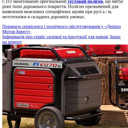
СТО змонтований оригінальний
тестовий полігон
,
що імітує
різні типи дорожнього покриття. Полігон призначений для
виявлення можливих специфічних шумів при русі а / м,
мототехніки в складних дорожніх умовах.
Переваги сервісного і технічного обслуговування у «Дніпро
Мотор Інвест»
Інформація про сервіс силової та продукції для човнів
Запис
на ремонт