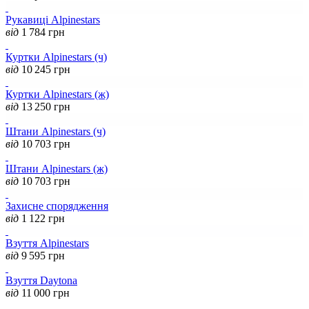
Рукавиці Alpinestars
від
1 784
грн
Куртки Alpinestars (ч)
від
10 245
грн
Куртки Alpinestars (ж)
від
13 250
грн
Штани Alpinestars (ч)
від
10 703
грн
Штани Alpinestars (ж)
від
10 703
грн
Захисне спорядження
від
1 122
грн
Взуття Alpinestars
від
9 595
грн
Взуття Daytona
від
11 000
грн