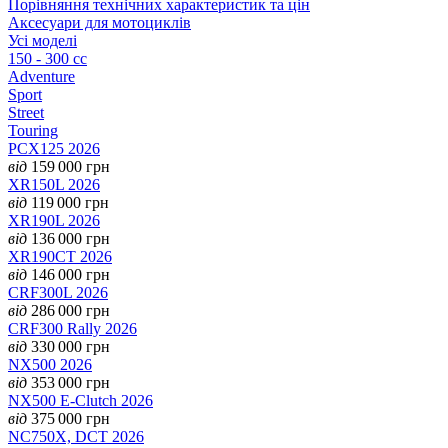
Порівняння технічних характеристик та цін
Аксесуари для мотоциклів
Усі моделі
150 - 300 cc
Adventure
Sport
Street
Touring
PCX125 2026
від
159 000
грн
XR150L 2026
від
119 000
грн
XR190L 2026
від
136 000
грн
XR190CT 2026
від
146 000
грн
CRF300L 2026
від
286 000
грн
CRF300 Rally 2026
від
330 000
грн
NX500 2026
від
353 000
грн
NX500 E-Clutch 2026
від
375 000
грн
NC750X, DCT 2026