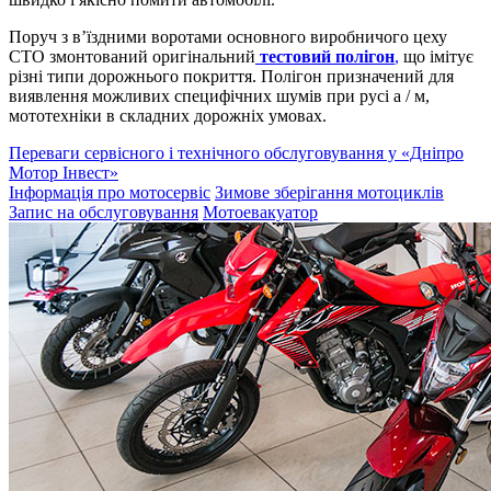
Поруч з в’їздними воротами основного виробничого цеху
СТО змонтований оригінальний
тестовий полігон
,
що імітує
різні типи дорожнього покриття. Полігон призначений для
виявлення можливих специфічних шумів при русі а / м,
мототехніки в складних дорожніх умовах.
Переваги сервісного і технічного обслуговування у «Дніпро
Мотор Інвест»
Інформація про мотосервіс
Зимове зберігання мотоциклів
Запис на обслуговування
Мотоевакуатор