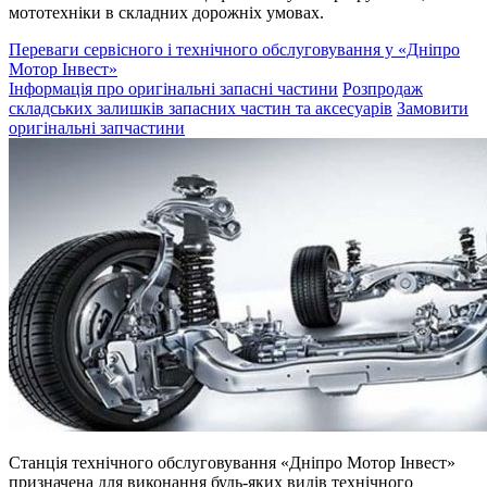
мототехніки в складних дорожніх умовах.
Переваги сервісного і технічного обслуговування у «Дніпро
Мотор Інвест»
Інформація про оригінальні запасні частини
Розпродаж
складських залишків запасних частин та аксесуарів
Замовити
оригінальні запчастини
Станція технічного обслуговування «Дніпро Мотор Інвест»
призначена для виконання будь-яких видів технічного