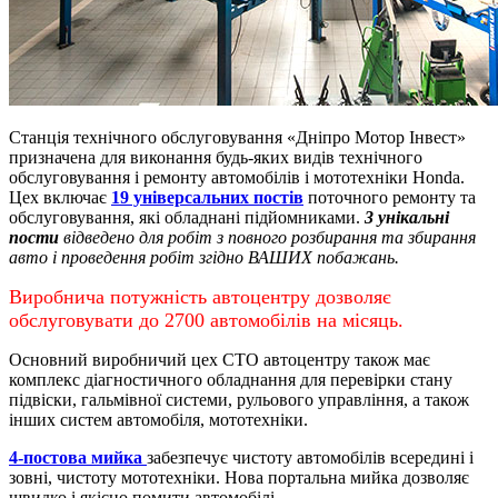
Станція технічного обслуговування «Дніпро Мотор Інвест»
призначена для виконання будь-яких видів технічного
обслуговування і ремонту автомобілів і мототехніки Honda.
Цех включає
19 універсальних постів
поточного ремонту та
обслуговування, які обладнані підйомниками.
3 унікальні
пости
відведено для робіт з повного розбирання та збирання
авто і проведення робіт згідно ВАШИХ побажань.
Виробнича потужність автоцентру дозволяє
обслуговувати до 2700 автомобілів на місяць.
Основний виробничий цех СТО автоцентру також має
комплекс діагностичного обладнання для перевірки стану
підвіски, гальмівної системи, рульового управління, а також
інших систем автомобіля, мототехніки.
4-постова мийка
забезпечує чистоту автомобілів всередині і
зовні, чистоту мототехніки.
Нова портальна мийка дозволяє
швидко і якісно помити автомобілі.