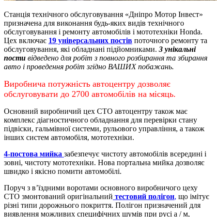
Станція технічного обслуговування «Дніпро Мотор Інвест»
призначена для виконання будь-яких видів технічного
обслуговування і ремонту автомобілів і мототехніки Honda.
Цех включає
19 універсальних постів
поточного ремонту та
обслуговування, які обладнані підйомниками.
3 унікальні
пости
відведено для робіт з повного розбирання та збирання
авто і проведення робіт згідно ВАШИХ побажань.
Виробнича потужність автоцентру дозволяє
обслуговувати до 2700 автомобілів на місяць.
Основний виробничий цех СТО автоцентру також має
комплекс діагностичного обладнання для перевірки стану
підвіски, гальмівної системи, рульового управління, а також
інших систем автомобіля, мототехніки.
4-постова мийка
забезпечує чистоту автомобілів всередині і
зовні, чистоту мототехніки.
Нова портальна мийка дозволяє
швидко і якісно помити автомобілі.
Поруч з в’їздними воротами основного виробничого цеху
СТО змонтований оригінальний
тестовий полігон
,
що імітує
різні типи дорожнього покриття. Полігон призначений для
виявлення можливих специфічних шумів при русі а / м,