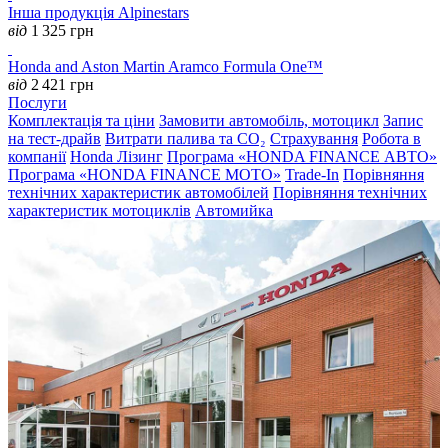
Інша продукція Alpinestars
від
1 325
грн
Honda and Aston Martin Aramco Formula One™
від
2 421
грн
Послуги
Комплектація та ціни
Замовити автомобіль, мотоцикл
Запис
на тест-драйв
Витрати палива та CO₂
Страхування
Робота в
компанії
Honda Лізинг
Програма «HONDA FINANCE АВТО»
Програма «HONDA FINANCE MOTO»
Trade-In
Порівняння
технічних характеристик автомобілей
Порівняння технічних
характеристик мотоциклів
Автомийка