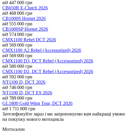
від
447 000
грн
CB650R E-Clutch 2026
від
468 000
грн
CB1000S Hornet 2026
від
555 000
грн
CB1000SP Hornet 2026
від
574 000
грн
CMX1100 Rebel DCT 2026
від
569 000
грн
CMX1100 А2 Rebel (Accessorized) 2026
від
569 000
грн
CMX1100 D3, DCT Rebel (Accessorized) 2026
від
580 000
грн
CMX1100 D2, DCT Rebel (Accessorized) 2026
від
592 000
грн
NT1100 D, DCT 2026
від
746 000
грн
NT1100 D, DCT ES 2026
від
789 000
грн
GL1800 Gold Wing Tour, DCT 2026
від
1 711 000
грн
Зателефонуйте зараз і ми запропонуємо вам найкращі умови
на покупку нового мотоцикла
Мотосалон