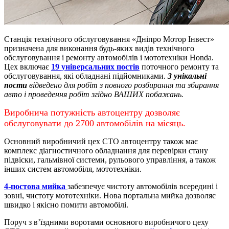
Станція технічного обслуговування «Дніпро Мотор Інвест»
призначена для виконання будь-яких видів технічного
обслуговування і ремонту автомобілів і мототехніки Honda.
Цех включає
19 універсальних постів
поточного ремонту та
обслуговування, які обладнані підйомниками.
3 унікальні
пости
відведено для робіт з повного розбирання та збирання
авто і проведення робіт згідно ВАШИХ побажань.
Виробнича потужність автоцентру дозволяє
обслуговувати до 2700 автомобілів на місяць.
Основний виробничий цех СТО автоцентру також має
комплекс діагностичного обладнання для перевірки стану
підвіски, гальмівної системи, рульового управління, а також
інших систем автомобіля, мототехніки.
4-постова мийка
забезпечує чистоту автомобілів всередині і
зовні, чистоту мототехніки.
Нова портальна мийка дозволяє
швидко і якісно помити автомобілі.
Поруч з в’їздними воротами основного виробничого цеху