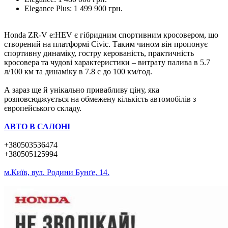
Elegance Plus: 1 499 900 грн.
Honda ZR-V e:HEV є гібридним спортивним кросовером, що
створений на платформі Civic. Таким чином він пропонує
спортивну динаміку, гостру керованість, практичність
кросовера та чудові характеристики – витрату палива в 5.7
л/100 км та динаміку в 7.8 с до 100 км/год.
А зараз ще й унікально привабливу ціну, яка
розповсюджується на обмежену кількість автомобілів з
європейського складу.
АВТО В САЛОНІ
+380503536474
+380505125994
м.Київ, вул. Родини Бунґе, 14.