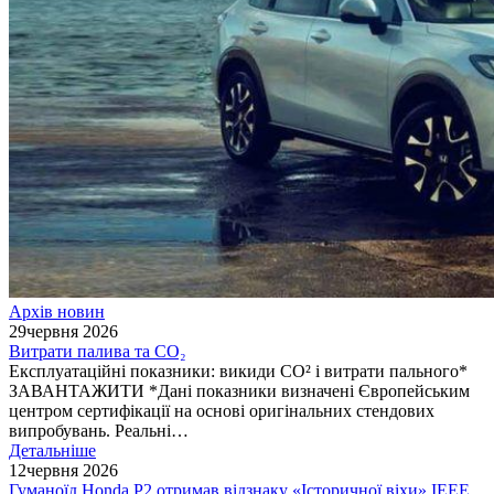
Архів новин
29
червня 2026
Витрати палива та CO₂
Експлуатаційні показники: викиди СО² і витрати пального*
ЗАВАНТАЖИТИ *Дані показники визначені Європейським
центром сертифікації на основі оригінальних стендових
випробувань. Реальні…
Детальніше
12
червня 2026
Гуманоїд Honda P2 отримав відзнаку «Історичної віхи» IEEE