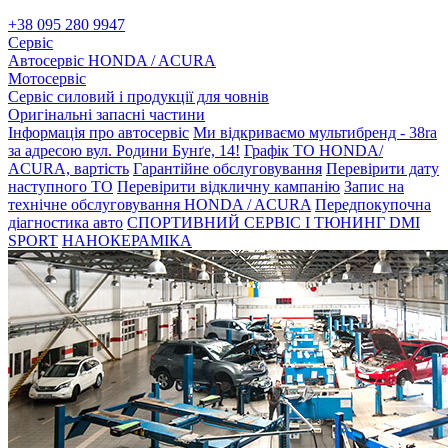
+38 095 280 9947
Сервіс
Автосервіс HONDA / ACURA
Мотосервіс
Сервіс силовий і продукції для човнів
Оригінальні запасні частини
Інформація про автосервіс
Ми відкриваємо мультибренд - 38ra
за адресою вул. Родини Бунґе, 14!
Графік ТО HONDA/
ACURA, вартість
Гарантійне обслуговування
Перевірити дату
наступного ТО
Перевірити відкличну кампанію
Запис на
технічне обслуговування HONDA / ACURA
Передпокупочна
діагностика авто
СПОРТИВНИЙ СЕРВІС І ТЮНИНГ DMI
SPORT
НАНОКЕРАМІКА