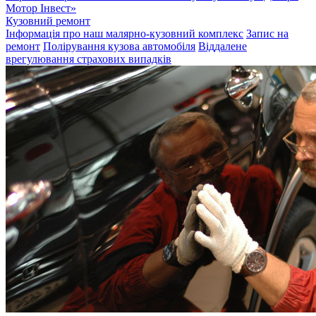
Мотор Інвест»
Кузовний ремонт
Інформація про наш малярно-кузовний комплекс
Запис на
ремонт
Полірування кузова автомобіля
Віддалене
врегулювання страхових випадків