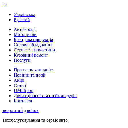
ua
Українська
Русский
Автомобілі
Мотоцикли
Брендова продукція
Силове обладнання
Сервіс та запчастини
Кузовний ремонт
Послуги
Про нашу компанію
Новини та події
Акції
Статті
DMI Sport
Для акціонерів та стейкхолдерів
Контакти
зворотний дзвінок
Техобслуговування та сервіс авто