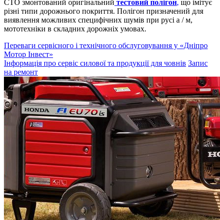
СТО змонтований оригінальний
тестовий полігон
,
що імітує
різні типи дорожнього покриття. Полігон призначений для
виявлення можливих специфічних шумів при русі а / м,
мототехніки в складних дорожніх умовах.
Переваги сервісного і технічного обслуговування у «Дніпро
Мотор Інвест»
Інформація про сервіс силової та продукції для човнів
Запис
на ремонт