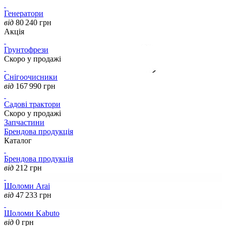
Генератори
від
80 240
грн
Акція
Грунтофрези
Скоро у продажі
Снігоочисники
від
167 990
грн
Садові трактори
Скоро у продажі
Запчастини
Брендова продукція
Каталог
Брендова продукція
від
212
грн
Шоломи Arai
від
47 233
грн
Шоломи Kabuto
від
0
грн