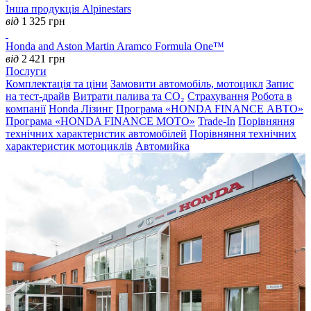
Інша продукція Alpinestars
від
1 325
грн
Honda and Aston Martin Aramco Formula One™
від
2 421
грн
Послуги
Комплектація та ціни
Замовити автомобіль, мотоцикл
Запис
на тест-драйв
Витрати палива та CO₂
Страхування
Робота в
компанії
Honda Лізинг
Програма «HONDA FINANCE АВТО»
Програма «HONDA FINANCE MOTO»
Trade-In
Порівняння
технічних характеристик автомобілей
Порівняння технічних
характеристик мотоциклів
Автомийка