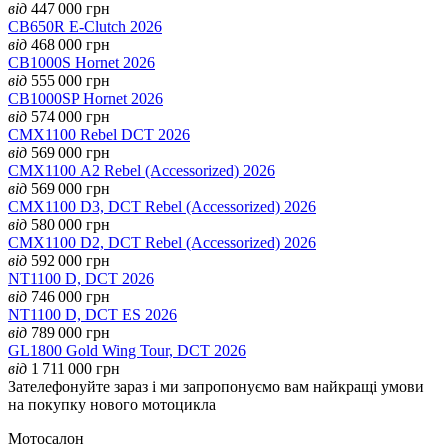
від
447 000
грн
CB650R E-Clutch 2026
від
468 000
грн
CB1000S Hornet 2026
від
555 000
грн
CB1000SP Hornet 2026
від
574 000
грн
CMX1100 Rebel DCT 2026
від
569 000
грн
CMX1100 А2 Rebel (Accessorized) 2026
від
569 000
грн
CMX1100 D3, DCT Rebel (Accessorized) 2026
від
580 000
грн
CMX1100 D2, DCT Rebel (Accessorized) 2026
від
592 000
грн
NT1100 D, DCT 2026
від
746 000
грн
NT1100 D, DCT ES 2026
від
789 000
грн
GL1800 Gold Wing Tour, DCT 2026
від
1 711 000
грн
Зателефонуйте зараз і ми запропонуємо вам найкращі умови
на покупку нового мотоцикла
Мотосалон