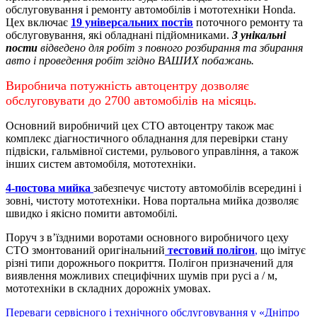
обслуговування і ремонту автомобілів і мототехніки Honda.
Цех включає
19 універсальних постів
поточного ремонту та
обслуговування, які обладнані підйомниками.
3 унікальні
пости
відведено для робіт з повного розбирання та збирання
авто і проведення робіт згідно ВАШИХ побажань.
Виробнича потужність автоцентру дозволяє
обслуговувати до 2700 автомобілів на місяць.
Основний виробничий цех СТО автоцентру також має
комплекс діагностичного обладнання для перевірки стану
підвіски, гальмівної системи, рульового управління, а також
інших систем автомобіля, мототехніки.
4-постова мийка
забезпечує чистоту автомобілів всередині і
зовні, чистоту мототехніки.
Нова портальна мийка дозволяє
швидко і якісно помити автомобілі.
Поруч з в’їздними воротами основного виробничого цеху
СТО змонтований оригінальний
тестовий полігон
,
що імітує
різні типи дорожнього покриття. Полігон призначений для
виявлення можливих специфічних шумів при русі а / м,
мототехніки в складних дорожніх умовах.
Переваги сервісного і технічного обслуговування у «Дніпро