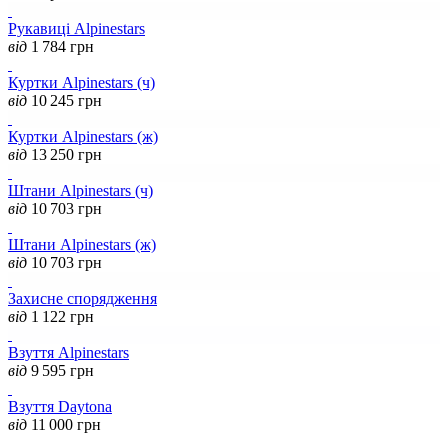
Рукавиці Alpinestars
від
1 784
грн
Куртки Alpinestars (ч)
від
10 245
грн
Куртки Alpinestars (ж)
від
13 250
грн
Штани Alpinestars (ч)
від
10 703
грн
Штани Alpinestars (ж)
від
10 703
грн
Захисне спорядження
від
1 122
грн
Взуття Alpinestars
від
9 595
грн
Взуття Daytona
від
11 000
грн