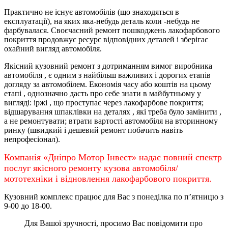
Практично не існує автомобілів (що знаходяться в
експлуатації), на яких яка-небудь деталь коли -небудь не
фарбувалася. Своєчасний ремонт пошкоджень лакофарбового
покриття продовжує ресурс відповідних деталей і зберігає
охайний вигляд автомобіля.
Якісний кузовний ремонт з дотриманням вимог виробника
автомобіля , є одним з найбільш важливих і дорогих етапів
догляду за автомобілем. Економія часу або коштів на цьому
етапі , однозначно дасть про себе знати в майбутньому у
вигляді: іржі , що проступає через лакофарбове покриття;
відшарування шпаклівки на деталях , які треба було замінити ,
а не ремонтувати; втрати вартості автомобіля на вторинному
ринку (швидкий і дешевий ремонт побачить навіть
непрофесіонал).
Компанія «Дніпро Мотор Інвест» надає повний спектр
послуг якісного ремонту кузова автомобіля/
мототехніки і відновлення лакофарбового покриття.
Кузовний комплекс працює для Вас з понеділка по
п’ятницю
з
9-00 до 18-00.
Для Вашої зручності, просимо Вас повідомити про