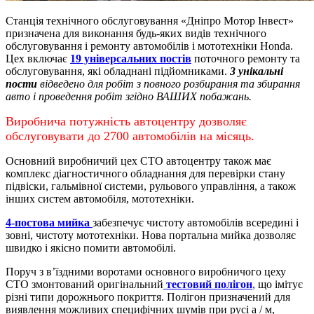
Станція технічного обслуговування «Дніпро Мотор Інвест»
призначена для виконання будь-яких видів технічного
обслуговування і ремонту автомобілів і мототехніки Honda.
Цех включає
19 універсальних постів
поточного ремонту та
обслуговування, які обладнані підйомниками.
3 унікальні
пости
відведено для робіт з повного розбирання та збирання
авто і проведення робіт згідно ВАШИХ побажань.
Виробнича потужність автоцентру дозволяє
обслуговувати до 2700 автомобілів на місяць.
Основний виробничий цех СТО автоцентру також має
комплекс діагностичного обладнання для перевірки стану
підвіски, гальмівної системи, рульового управління, а також
інших систем автомобіля, мототехніки.
4-постова мийка
забезпечує чистоту автомобілів всередині і
зовні, чистоту мототехніки.
Нова портальна мийка дозволяє
швидко і якісно помити автомобілі.
Поруч з в’їздними воротами основного виробничого цеху
СТО змонтований оригінальний
тестовий полігон
,
що імітує
різні типи дорожнього покриття. Полігон призначений для
виявлення можливих специфічних шумів при русі а / м,