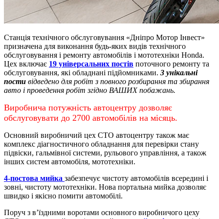
Станція технічного обслуговування «Дніпро Мотор Інвест»
призначена для виконання будь-яких видів технічного
обслуговування і ремонту автомобілів і мототехніки Honda.
Цех включає
19 універсальних постів
поточного ремонту та
обслуговування, які обладнані підйомниками.
3 унікальні
пости
відведено для робіт з повного розбирання та збирання
авто і проведення робіт згідно ВАШИХ побажань.
Виробнича потужність автоцентру дозволяє
обслуговувати до 2700 автомобілів на місяць.
Основний виробничий цех СТО автоцентру також має
комплекс діагностичного обладнання для перевірки стану
підвіски, гальмівної системи, рульового управління, а також
інших систем автомобіля, мототехніки.
4-постова мийка
забезпечує чистоту автомобілів всередині і
зовні, чистоту мототехніки.
Нова портальна мийка дозволяє
швидко і якісно помити автомобілі.
Поруч з в’їздними воротами основного виробничого цеху