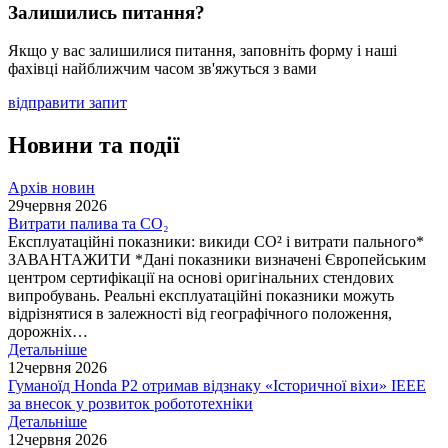
Залишились питання?
Якщо у вас залишилися питання, заповніть форму і наші
фахівці найближчим часом зв'яжуться з вами
відправити запит
Новини та події
Архів новин
29
червня 2026
Витрати палива та CO₂
Експлуатаційні показники: викиди СО² і витрати пального*
ЗАВАНТАЖИТИ *Дані показники визначені Європейським
центром сертифікації на основі оригінальних стендових
випробувань. Реальні експлуатаційні показники можуть
відрізнятися в залежності від географічного положення,
дорожніх…
Детальніше
12
червня 2026
Гуманоїд Honda P2 отримав відзнаку «Історичної віхи» IEEE
за внесок у розвиток робототехніки
Детальніше
12
червня 2026