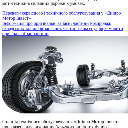
мототехніки в складних дорожніх умовах.
Переваги сервісного і технічного обслуговування у «Дніпро
Мотор Інвест»
Інформація про оригінальні запасні частини
Розпродаж
складських залишків запасних частин та аксесуарів
Замовити
оригінальні запчастини
Станція технічного обслуговування «Дніпро Мотор Інвест»
призначена для виконання будь-яких видів технічного