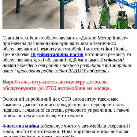
Станція технічного обслуговування «Дніпро Мотор Інвест»
призначена для виконання будь-яких видів технічного
обслуговування і ремонту автомобілів і мототехніки Honda.
Цех включає
19 універсальних постів
поточного ремонту та
обслуговування, які обладнані підйомниками.
3 унікальні
пости
відведено для робіт з повного розбирання та збирання
авто і проведення робіт згідно ВАШИХ побажань.
Виробнича потужність автоцентру дозволяє
обслуговувати до 2700 автомобілів на місяць.
Основний виробничий цех СТО автоцентру також має
комплекс діагностичного обладнання для перевірки стану
підвіски, гальмівної системи, рульового управління, а також
інших систем автомобіля, мототехніки.
4-постова мийка
забезпечує чистоту автомобілів всередині і
зовні, чистоту мототехніки.
Нова портальна мийка дозволяє
швидко і якісно помити автомобілі.