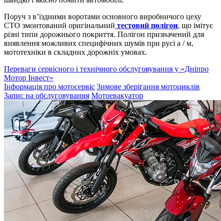
Поруч з в’їздними воротами основного виробничого цеху
СТО змонтований оригінальний
тестовий полігон
,
що імітує
різні типи дорожнього покриття. Полігон призначений для
виявлення можливих специфічних шумів при русі а / м,
мототехніки в складних дорожніх умовах.
Переваги сервісного і технічного обслуговування у «Дніпро
Мотор Інвест»
Інформація про мотосервіс
Зимове зберігання мотоциклів
Запис на обслуговування
Мотоевакуатор