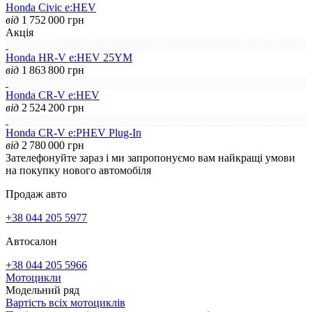
Honda Civic e:HEV
від
1 752 000
грн
Акція
Honda HR-V e:HEV 25YM
від
1 863 800
грн
Honda CR-V e:HEV
від
2 524 200
грн
Honda CR-V e:PHEV Plug-In
від
2 780 000
грн
Зателефонуйте зараз і ми запропонуємо вам найкращі умови
на покупку нового автомобіля
Продаж авто
+38 044 205 5977
Автосалон
+38 044 205 5966
Мотоцикли
Модельний ряд
Вартість всіх мотоциклів