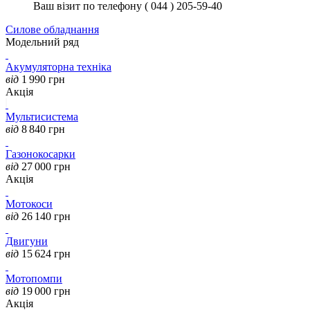
Ваш візит по телефону ( 044 ) 205-59-40
Силове обладнання
Модельний ряд
Акумуляторна техніка
від
1 990
грн
Акція
Мультисистема
від
8 840
грн
Газонокосарки
від
27 000
грн
Акція
Мотокоси
від
26 140
грн
Двигуни
від
15 624
грн
Мотопомпи
від
19 000
грн
Акція