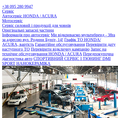
+38 095 280 9947
Сервіс
Автосервіс HONDA / ACURA
Мотосервіс
Сервіс силовий і продукції для човнів
Оригінальні запасні частини
Інформація про автосервіс
Ми відкриваємо мультибренд - 38ra
за адресою вул. Родини Бунґе, 14!
Графік ТО HONDA/
ACURA, вартість
Гарантійне обслуговування
Перевірити дату
наступного ТО
Перевірити відкличну кампанію
Запис на
технічне обслуговування HONDA / ACURA
Передпокупочна
діагностика авто
СПОРТИВНИЙ СЕРВІС І ТЮНИНГ DMI
SPORT
НАНОКЕРАМІКА