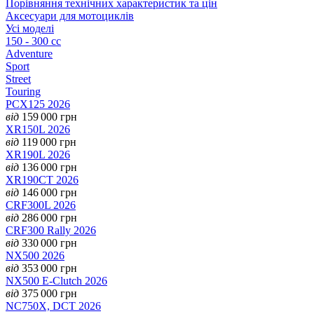
Порівняння технічних характеристик та цін
Аксесуари для мотоциклів
Усі моделі
150 - 300 cc
Adventure
Sport
Street
Touring
PCX125 2026
від
159 000
грн
XR150L 2026
від
119 000
грн
XR190L 2026
від
136 000
грн
XR190CT 2026
від
146 000
грн
CRF300L 2026
від
286 000
грн
CRF300 Rally 2026
від
330 000
грн
NX500 2026
від
353 000
грн
NX500 E-Clutch 2026
від
375 000
грн
NC750X, DCT 2026