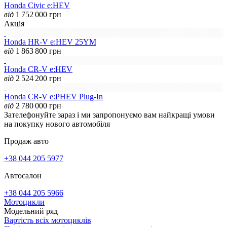
Honda Civic e:HEV
від
1 752 000
грн
Акція
Honda HR-V e:HEV 25YM
від
1 863 800
грн
Honda CR-V e:HEV
від
2 524 200
грн
Honda CR-V e:PHEV Plug-In
від
2 780 000
грн
Зателефонуйте зараз і ми запропонуємо вам найкращі умови
на покупку нового автомобіля
Продаж авто
+38 044 205 5977
Автосалон
+38 044 205 5966
Мотоцикли
Модельний ряд
Вартість всіх мотоциклів