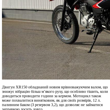
Двигун XR150 обладнаний новим врівноважуючим валом, що
знижує вібрацію більш м’якого руху, що особливо тішить, коли
доводиться проводити години за кермом. Мотоцикл також
може похвалитися винятковим, як для своїх розмірів, 12 л.
паливним баком (З резервом 3,2), що дозволяє не займатися
заправкою досить довго.