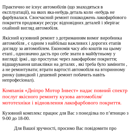
Практично не існує автомобілів (що знаходяться в
експлуатації), на яких яка-небудь деталь коли -небудь не
фарбувалася. Своєчасний ремонт пошкоджень лакофарбового
покриття продовжує ресурс відповідних деталей і зберігає
охайний вигляд автомобіля.
Якісний кузовний ремонт з дотриманням вимог виробника
автомобіля , є одним з найбільш важливих і дорогих етапів
догляду за автомобілем. Економія часу або коштів на цьому
етапі , однозначно дасть про себе знати в майбутньому у
вигляді: іржі , що проступає через лакофарбове покриття;
відшарування шпаклівки на деталях , які треба було замінити ,
а не ремонтувати; втрати вартості автомобіля на вторинному
ринку (швидкий і дешевий ремонт побачить навіть
непрофесіонал).
Компанія «Дніпро Мотор Інвест» надає повний спектр
послуг якісного ремонту кузова автомобіля/
мототехніки і відновлення лакофарбового покриття.
Кузовний комплекс працює для Вас з понеділка по
п’ятницю
з
9-00 до 18-00.
Для Вашої зручності, просимо Вас повідомити про