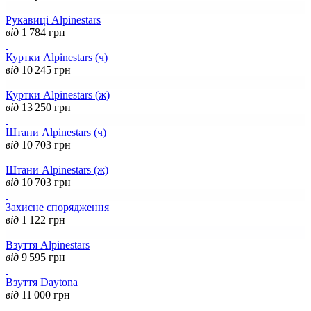
Рукавиці Alpinestars
від
1 784
грн
Куртки Alpinestars (ч)
від
10 245
грн
Куртки Alpinestars (ж)
від
13 250
грн
Штани Alpinestars (ч)
від
10 703
грн
Штани Alpinestars (ж)
від
10 703
грн
Захисне спорядження
від
1 122
грн
Взуття Alpinestars
від
9 595
грн
Взуття Daytona
від
11 000
грн