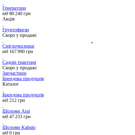
Генератори
від
80 240
грн
Акція
Грунтофрези
Скоро у продажі
Снігоочисники
від
167 990
грн
Садові трактори
Скоро у продажі
Запчастини
Брендова продукція
Каталог
Брендова продукція
від
212
грн
Шоломи Arai
від
47 233
грн
Шоломи Kabuto
від
0
грн