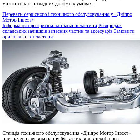
мототехніки в складних дорожніх умовах.
Переваги сервісного і технічного обслуговування у «Дніпро
Мотор Інвест»
Інформація про оригінальні запасні частини
Розпродаж
складських залишків запасних частин та аксесуарів
Замовити
оригінальні запчастини
Станція технічного обслуговування «Дніпро Мотор Інвест»
призначена для виконання будь-яких видів технічного