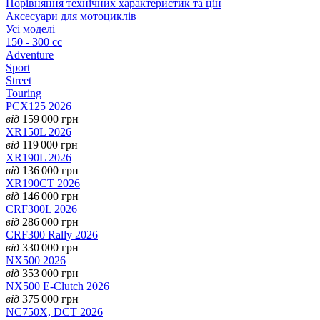
Порівняння технічних характеристик та цін
Аксесуари для мотоциклів
Усі моделі
150 - 300 cc
Adventure
Sport
Street
Touring
PCX125 2026
від
159 000
грн
XR150L 2026
від
119 000
грн
XR190L 2026
від
136 000
грн
XR190CT 2026
від
146 000
грн
CRF300L 2026
від
286 000
грн
CRF300 Rally 2026
від
330 000
грн
NX500 2026
від
353 000
грн
NX500 E-Clutch 2026
від
375 000
грн
NC750X, DCT 2026