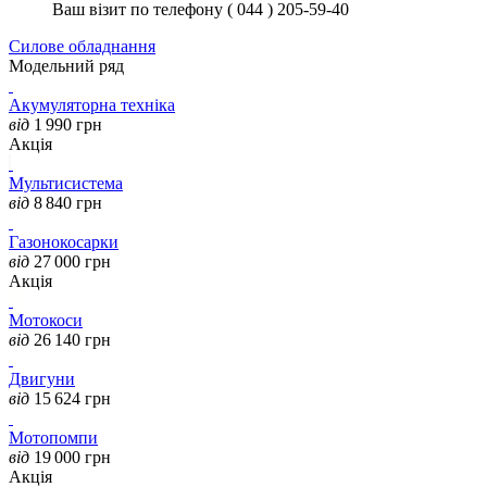
Ваш візит по телефону ( 044 ) 205-59-40
Силове обладнання
Модельний ряд
Акумуляторна техніка
від
1 990
грн
Акція
Мультисистема
від
8 840
грн
Газонокосарки
від
27 000
грн
Акція
Мотокоси
від
26 140
грн
Двигуни
від
15 624
грн
Мотопомпи
від
19 000
грн
Акція