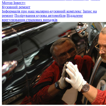
Мотор Інвест»
Кузовний ремонт
Інформація про наш малярно-кузовний комплекс
Запис на
ремонт
Полірування кузова автомобіля
Віддалене
врегулювання страхових випадків