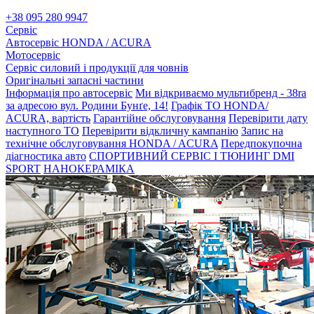
+38 095 280 9947
Сервіс
Автосервіс HONDA / ACURA
Мотосервіс
Сервіс силовий і продукції для човнів
Оригінальні запасні частини
Інформація про автосервіс
Ми відкриваємо мультибренд - 38ra
за адресою вул. Родини Бунґе, 14!
Графік ТО HONDA/
ACURA, вартість
Гарантійне обслуговування
Перевірити дату
наступного ТО
Перевірити відкличну кампанію
Запис на
технічне обслуговування HONDA / ACURA
Передпокупочна
діагностика авто
СПОРТИВНИЙ СЕРВІС І ТЮНИНГ DMI
SPORT
НАНОКЕРАМІКА