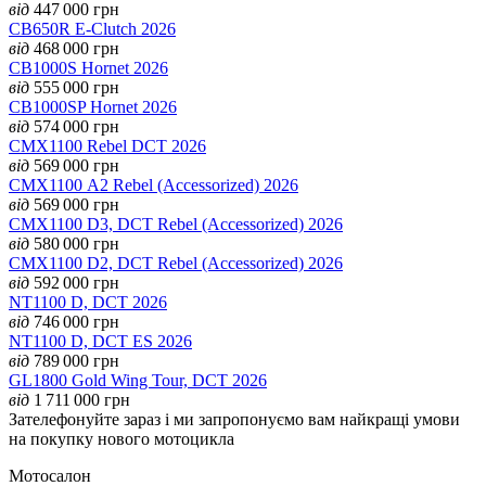
від
447 000
грн
CB650R E-Clutch 2026
від
468 000
грн
CB1000S Hornet 2026
від
555 000
грн
CB1000SP Hornet 2026
від
574 000
грн
CMX1100 Rebel DCT 2026
від
569 000
грн
CMX1100 А2 Rebel (Accessorized) 2026
від
569 000
грн
CMX1100 D3, DCT Rebel (Accessorized) 2026
від
580 000
грн
CMX1100 D2, DCT Rebel (Accessorized) 2026
від
592 000
грн
NT1100 D, DCT 2026
від
746 000
грн
NT1100 D, DCT ES 2026
від
789 000
грн
GL1800 Gold Wing Tour, DCT 2026
від
1 711 000
грн
Зателефонуйте зараз і ми запропонуємо вам найкращі умови
на покупку нового мотоцикла
Мотосалон