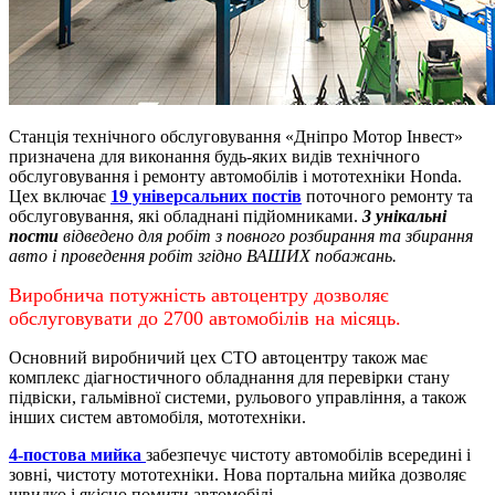
Станція технічного обслуговування «Дніпро Мотор Інвест»
призначена для виконання будь-яких видів технічного
обслуговування і ремонту автомобілів і мототехніки Honda.
Цех включає
19 універсальних постів
поточного ремонту та
обслуговування, які обладнані підйомниками.
3 унікальні
пости
відведено для робіт з повного розбирання та збирання
авто і проведення робіт згідно ВАШИХ побажань.
Виробнича потужність автоцентру дозволяє
обслуговувати до 2700 автомобілів на місяць.
Основний виробничий цех СТО автоцентру також має
комплекс діагностичного обладнання для перевірки стану
підвіски, гальмівної системи, рульового управління, а також
інших систем автомобіля, мототехніки.
4-постова мийка
забезпечує чистоту автомобілів всередині і
зовні, чистоту мототехніки.
Нова портальна мийка дозволяє
швидко і якісно помити автомобілі.