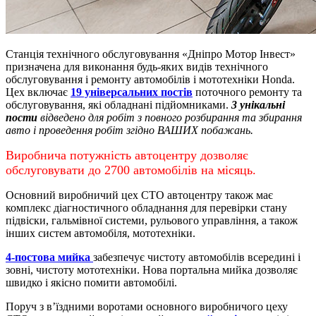
Станція технічного обслуговування «Дніпро Мотор Інвест»
призначена для виконання будь-яких видів технічного
обслуговування і ремонту автомобілів і мототехніки Honda.
Цех включає
19 універсальних постів
поточного ремонту та
обслуговування, які обладнані підйомниками.
3 унікальні
пости
відведено для робіт з повного розбирання та збирання
авто і проведення робіт згідно ВАШИХ побажань.
Виробнича потужність автоцентру дозволяє
обслуговувати до 2700 автомобілів на місяць.
Основний виробничий цех СТО автоцентру також має
комплекс діагностичного обладнання для перевірки стану
підвіски, гальмівної системи, рульового управління, а також
інших систем автомобіля, мототехніки.
4-постова мийка
забезпечує чистоту автомобілів всередині і
зовні, чистоту мототехніки.
Нова портальна мийка дозволяє
швидко і якісно помити автомобілі.
Поруч з в’їздними воротами основного виробничого цеху