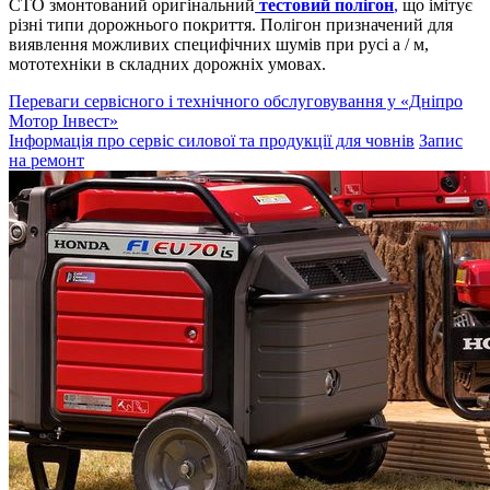
СТО змонтований оригінальний
тестовий полігон
,
що імітує
різні типи дорожнього покриття. Полігон призначений для
виявлення можливих специфічних шумів при русі а / м,
мототехніки в складних дорожніх умовах.
Переваги сервісного і технічного обслуговування у «Дніпро
Мотор Інвест»
Інформація про сервіс силової та продукції для човнів
Запис
на ремонт