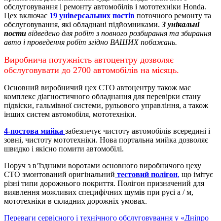
обслуговування і ремонту автомобілів і мототехніки Honda.
Цех включає
19 універсальних постів
поточного ремонту та
обслуговування, які обладнані підйомниками.
3 унікальні
пости
відведено для робіт з повного розбирання та збирання
авто і проведення робіт згідно ВАШИХ побажань.
Виробнича потужність автоцентру дозволяє
обслуговувати до 2700 автомобілів на місяць.
Основний виробничий цех СТО автоцентру також має
комплекс діагностичного обладнання для перевірки стану
підвіски, гальмівної системи, рульового управління, а також
інших систем автомобіля, мототехніки.
4-постова мийка
забезпечує чистоту автомобілів всередині і
зовні, чистоту мототехніки.
Нова портальна мийка дозволяє
швидко і якісно помити автомобілі.
Поруч з в’їздними воротами основного виробничого цеху
СТО змонтований оригінальний
тестовий полігон
,
що імітує
різні типи дорожнього покриття. Полігон призначений для
виявлення можливих специфічних шумів при русі а / м,
мототехніки в складних дорожніх умовах.
Переваги сервісного і технічного обслуговування у «Дніпро