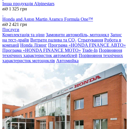
Інша продукція Alpinestars
від
1 325
грн
Honda and Aston Martin Aramco Formula One™
від
2 421
грн
Послуги
Комплектація та ціни
Замовити автомобіль, мотоцикл
Запис
на тест-драйв
Витрати палива та CO₂
Страхування
Робота в
компанії
Honda Лізинг
Програма «HONDA FINANCE АВТО»
Програма «HONDA FINANCE MOTO»
Trade-In
Порівняння
технічних характеристик автомобілей
Порівняння технічних
характеристик мотоциклів
Автомийка