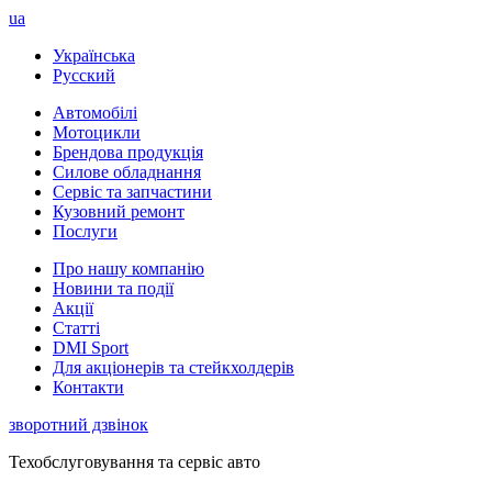
ua
Українська
Русский
Автомобілі
Мотоцикли
Брендова продукція
Силове обладнання
Сервіс та запчастини
Кузовний ремонт
Послуги
Про нашу компанію
Новини та події
Акції
Статті
DMI Sport
Для акціонерів та стейкхолдерів
Контакти
зворотний дзвінок
Техобслуговування та сервіс авто