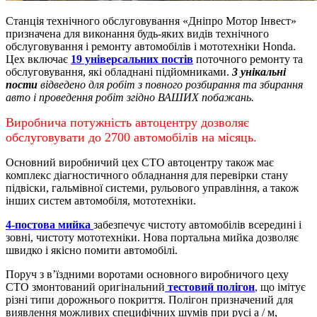
Станція технічного обслуговування «Дніпро Мотор Інвест»
призначена для виконання будь-яких видів технічного
обслуговування і ремонту автомобілів і мототехніки Honda.
Цех включає
19 універсальних постів
поточного ремонту та
обслуговування, які обладнані підйомниками.
3 унікальні
пости
відведено для робіт з повного розбирання та збирання
авто і проведення робіт згідно ВАШИХ побажань.
Виробнича потужність автоцентру дозволяє
обслуговувати до 2700 автомобілів на місяць.
Основний виробничий цех СТО автоцентру також має
комплекс діагностичного обладнання для перевірки стану
підвіски, гальмівної системи, рульового управління, а також
інших систем автомобіля, мототехніки.
4-постова мийка
забезпечує чистоту автомобілів всередині і
зовні, чистоту мототехніки.
Нова портальна мийка дозволяє
швидко і якісно помити автомобілі.
Поруч з в’їздними воротами основного виробничого цеху
СТО змонтований оригінальний
тестовий полігон
,
що імітує
різні типи дорожнього покриття. Полігон призначений для
виявлення можливих специфічних шумів при русі а / м,