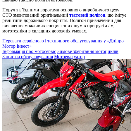
Поруч з в’їздними воротами основного виробничого цеху
СТО змонтований оригінальний
тестовий полігон
,
що імітує
різні типи дорожнього покриття. Полігон призначений для
виявлення можливих специфічних шумів при русі а / м,
мототехніки в складних дорожніх умовах.
Переваги сервісного і технічного обслуговування у «Дніпро
Мотор Інвест»
Інформація про мотосервіс
Зимове зберігання мотоциклів
Запис на обслуговування
Мотоевакуатор