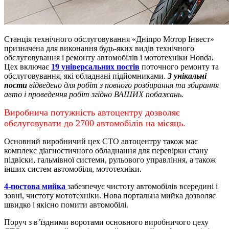
Станція технічного обслуговування «Дніпро Мотор Інвест»
призначена для виконання будь-яких видів технічного
обслуговування і ремонту автомобілів і мототехніки Honda.
Цех включає
19 універсальних постів
поточного ремонту та
обслуговування, які обладнані підйомниками.
3 унікальні
пости
відведено для робіт з повного розбирання та збирання
авто і проведення робіт згідно ВАШИХ побажань.
Виробнича потужність автоцентру дозволяє
обслуговувати до 2700 автомобілів на місяць.
Основний виробничий цех СТО автоцентру також має
комплекс діагностичного обладнання для перевірки стану
підвіски, гальмівної системи, рульового управління, а також
інших систем автомобіля, мототехніки.
4-постова мийка
забезпечує чистоту автомобілів всередині і
зовні, чистоту мототехніки.
Нова портальна мийка дозволяє
швидко і якісно помити автомобілі.
Поруч з в’їздними воротами основного виробничого цеху