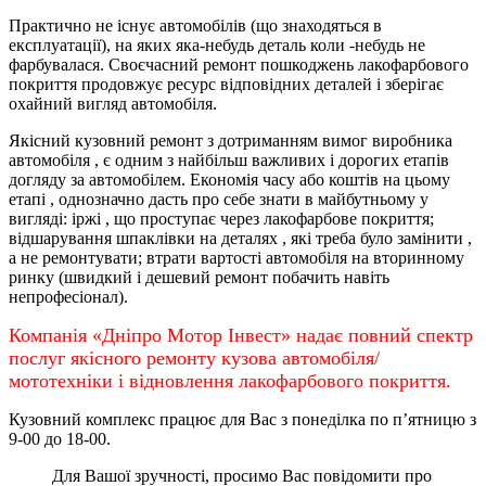
Практично не існує автомобілів (що знаходяться в
експлуатації), на яких яка-небудь деталь коли -небудь не
фарбувалася. Своєчасний ремонт пошкоджень лакофарбового
покриття продовжує ресурс відповідних деталей і зберігає
охайний вигляд автомобіля.
Якісний кузовний ремонт з дотриманням вимог виробника
автомобіля , є одним з найбільш важливих і дорогих етапів
догляду за автомобілем. Економія часу або коштів на цьому
етапі , однозначно дасть про себе знати в майбутньому у
вигляді: іржі , що проступає через лакофарбове покриття;
відшарування шпаклівки на деталях , які треба було замінити ,
а не ремонтувати; втрати вартості автомобіля на вторинному
ринку (швидкий і дешевий ремонт побачить навіть
непрофесіонал).
Компанія «Дніпро Мотор Інвест» надає повний спектр
послуг якісного ремонту кузова автомобіля/
мототехніки і відновлення лакофарбового покриття.
Кузовний комплекс працює для Вас з понеділка по
п’ятницю
з
9-00 до 18-00.
Для Вашої зручності, просимо Вас повідомити про