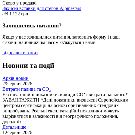
Скоро у продажі
Захисні вставки для стегон Alpinestars
від
1 122
грн
Залишились питання?
Якщо у вас залишилися питання, заповніть форму і наші
фахівці найближчим часом зв'яжуться з вами
відправити запит
Новини та події
Архів новин
29
червня 2026
Витрати палива та CO₂
Експлуатаційні показники: викиди СО² і витрати пального*
ЗАВАНТАЖИТИ *Дані показники визначені Європейським
центром сертифікації на основі оригінальних стендових
випробувань. Реальні експлуатаційні показники можуть
відрізнятися в залежності від географічного положення,
дорожніх…
Детальніше
12
червня 2026