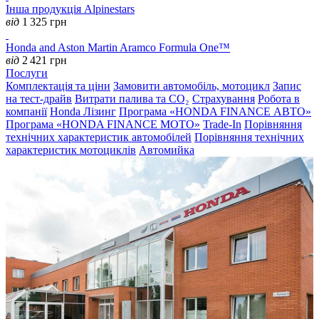
Інша продукція Alpinestars
від
1 325
грн
Honda and Aston Martin Aramco Formula One™
від
2 421
грн
Послуги
Комплектація та ціни
Замовити автомобіль, мотоцикл
Запис
на тест-драйв
Витрати палива та CO₂
Страхування
Робота в
компанії
Honda Лізинг
Програма «HONDA FINANCE АВТО»
Програма «HONDA FINANCE MOTO»
Trade-In
Порівняння
технічних характеристик автомобілей
Порівняння технічних
характеристик мотоциклів
Автомийка