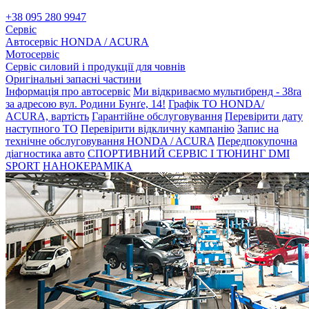
+38 095 280 9947
Сервіс
Автосервіс HONDA / ACURA
Мотосервіс
Сервіс силовий і продукції для човнів
Оригінальні запасні частини
Інформація про автосервіс
Ми відкриваємо мультибренд - 38ra
за адресою вул. Родини Бунґе, 14!
Графік ТО HONDA/
ACURA, вартість
Гарантійне обслуговування
Перевірити дату
наступного ТО
Перевірити відкличну кампанію
Запис на
технічне обслуговування HONDA / ACURA
Передпокупочна
діагностика авто
СПОРТИВНИЙ СЕРВІС І ТЮНИНГ DMI
SPORT
НАНОКЕРАМІКА