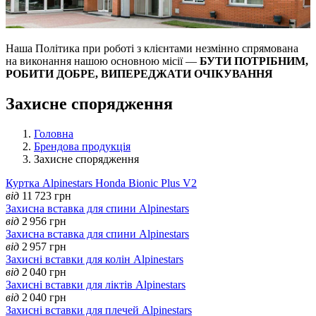
Наша Політика при роботі з клієнтами незмінно спрямована
на виконання нашою основною місії —
БУТИ ПОТРІБНИМ,
РОБИТИ ДОБРЕ, ВИПЕРЕДЖАТИ ОЧІКУВАННЯ
Захисне спорядження
Головна
Брендова продукція
Захисне спорядження
Куртка Alpinestars Honda Bionic Plus V2
від
11 723
грн
Захисна вставка для спини Alpinestars
від
2 956
грн
Захисна вставка для спини Alpinestars
від
2 957
грн
Захисні вставки для колін Alpinestars
від
2 040
грн
Захисні вставки для ліктів Alpinestars
від
2 040
грн
Захисні вставки для плечей Alpinestars