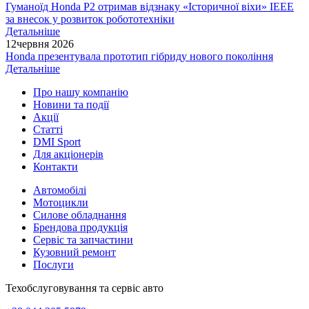
Гуманоїд Honda P2 отримав відзнаку «Історичної віхи» IEEE
за внесок у розвиток робототехніки
Детальніше
12
червня 2026
Honda презентувала прототип гібриду нового покоління
Детальніше
Про нашу компанію
Новини та події
Акції
Статті
DMI Sport
Для акціонерів
Контакти
Автомобілі
Мотоцикли
Силове обладнання
Брендова продукція
Сервіс та запчастини
Кузовний ремонт
Послуги
Техобслуговування та сервіс авто