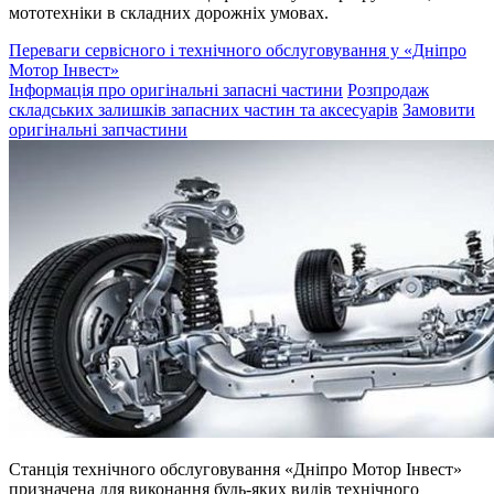
мототехніки в складних дорожніх умовах.
Переваги сервісного і технічного обслуговування у «Дніпро
Мотор Інвест»
Інформація про оригінальні запасні частини
Розпродаж
складських залишків запасних частин та аксесуарів
Замовити
оригінальні запчастини
Станція технічного обслуговування «Дніпро Мотор Інвест»
призначена для виконання будь-яких видів технічного