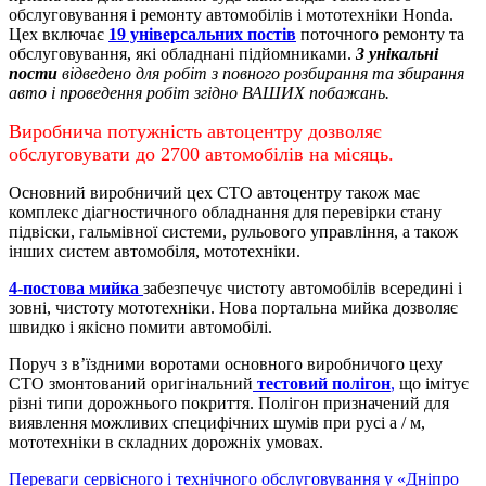
обслуговування і ремонту автомобілів і мототехніки Honda.
Цех включає
19 універсальних постів
поточного ремонту та
обслуговування, які обладнані підйомниками.
3 унікальні
пости
відведено для робіт з повного розбирання та збирання
авто і проведення робіт згідно ВАШИХ побажань.
Виробнича потужність автоцентру дозволяє
обслуговувати до 2700 автомобілів на місяць.
Основний виробничий цех СТО автоцентру також має
комплекс діагностичного обладнання для перевірки стану
підвіски, гальмівної системи, рульового управління, а також
інших систем автомобіля, мототехніки.
4-постова мийка
забезпечує чистоту автомобілів всередині і
зовні, чистоту мототехніки.
Нова портальна мийка дозволяє
швидко і якісно помити автомобілі.
Поруч з в’їздними воротами основного виробничого цеху
СТО змонтований оригінальний
тестовий полігон
,
що імітує
різні типи дорожнього покриття. Полігон призначений для
виявлення можливих специфічних шумів при русі а / м,
мототехніки в складних дорожніх умовах.
Переваги сервісного і технічного обслуговування у «Дніпро