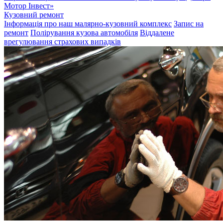
Мотор Інвест»
Кузовний ремонт
Інформація про наш малярно-кузовний комплекс
Запис на
ремонт
Полірування кузова автомобіля
Віддалене
врегулювання страхових випадків