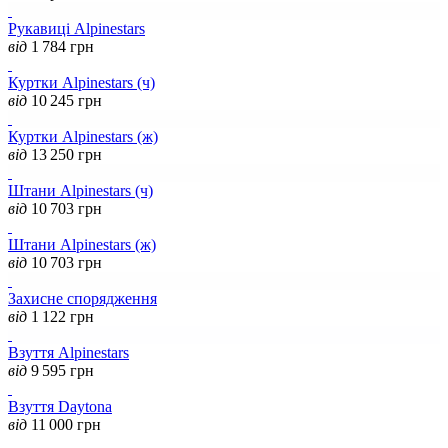
Рукавиці Alpinestars
від
1 784
грн
Куртки Alpinestars (ч)
від
10 245
грн
Куртки Alpinestars (ж)
від
13 250
грн
Штани Alpinestars (ч)
від
10 703
грн
Штани Alpinestars (ж)
від
10 703
грн
Захисне спорядження
від
1 122
грн
Взуття Alpinestars
від
9 595
грн
Взуття Daytona
від
11 000
грн