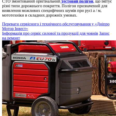
СТО змонтований оригінальний
тестовий полігон
,
що імітує
різні типи дорожнього покриття. Полігон призначений для
виявлення можливих специфічних шумів при русі а / м,
мототехніки в складних дорожніх умовах.
Переваги сервісного і технічного обслуговування у «Дніпро
Мотор Інвест»
Інформація про сервіс силової та продукції для човнів
Запис
на ремонт