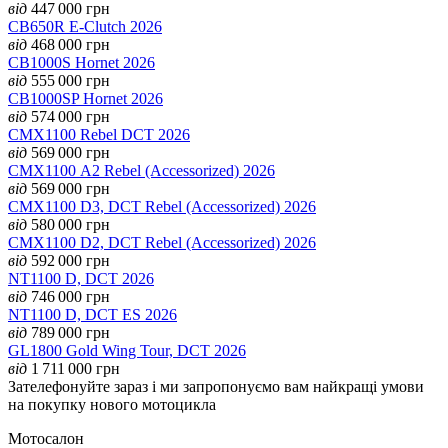
від
447 000
грн
CB650R E-Clutch 2026
від
468 000
грн
CB1000S Hornet 2026
від
555 000
грн
CB1000SP Hornet 2026
від
574 000
грн
CMX1100 Rebel DCT 2026
від
569 000
грн
CMX1100 А2 Rebel (Accessorized) 2026
від
569 000
грн
CMX1100 D3, DCT Rebel (Accessorized) 2026
від
580 000
грн
CMX1100 D2, DCT Rebel (Accessorized) 2026
від
592 000
грн
NT1100 D, DCT 2026
від
746 000
грн
NT1100 D, DCT ES 2026
від
789 000
грн
GL1800 Gold Wing Tour, DCT 2026
від
1 711 000
грн
Зателефонуйте зараз і ми запропонуємо вам найкращі умови
на покупку нового мотоцикла
Мотосалон