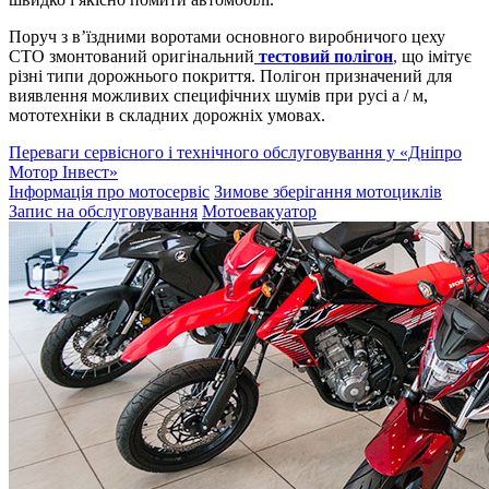
Поруч з в’їздними воротами основного виробничого цеху
СТО змонтований оригінальний
тестовий полігон
,
що імітує
різні типи дорожнього покриття. Полігон призначений для
виявлення можливих специфічних шумів при русі а / м,
мототехніки в складних дорожніх умовах.
Переваги сервісного і технічного обслуговування у «Дніпро
Мотор Інвест»
Інформація про мотосервіс
Зимове зберігання мотоциклів
Запис на обслуговування
Мотоевакуатор