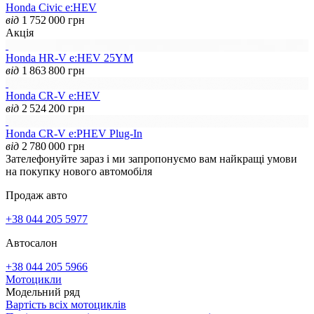
Honda Civic e:HEV
від
1 752 000
грн
Акція
Honda HR-V e:HEV 25YM
від
1 863 800
грн
Honda CR-V e:HEV
від
2 524 200
грн
Honda CR-V e:PHEV Plug-In
від
2 780 000
грн
Зателефонуйте зараз і ми запропонуємо вам найкращі умови
на покупку нового автомобіля
Продаж авто
+38 044 205 5977
Автосалон
+38 044 205 5966
Мотоцикли
Модельний ряд
Вартість всіх мотоциклів