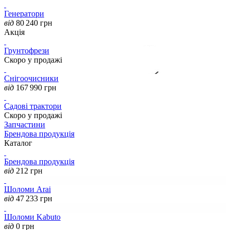
Генератори
від
80 240
грн
Акція
Грунтофрези
Скоро у продажі
Снігоочисники
від
167 990
грн
Садові трактори
Скоро у продажі
Запчастини
Брендова продукція
Каталог
Брендова продукція
від
212
грн
Шоломи Arai
від
47 233
грн
Шоломи Kabuto
від
0
грн