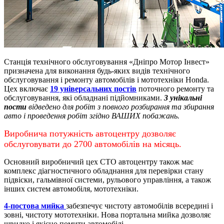
Станція технічного обслуговування «Дніпро Мотор Інвест»
призначена для виконання будь-яких видів технічного
обслуговування і ремонту автомобілів і мототехніки Honda.
Цех включає
19 універсальних постів
поточного ремонту та
обслуговування, які обладнані підйомниками.
3 унікальні
пости
відведено для робіт з повного розбирання та збирання
авто і проведення робіт згідно ВАШИХ побажань.
Виробнича потужність автоцентру дозволяє
обслуговувати до 2700 автомобілів на місяць.
Основний виробничий цех СТО автоцентру також має
комплекс діагностичного обладнання для перевірки стану
підвіски, гальмівної системи, рульового управління, а також
інших систем автомобіля, мототехніки.
4-постова мийка
забезпечує чистоту автомобілів всередині і
зовні, чистоту мототехніки.
Нова портальна мийка дозволяє
швидко і якісно помити автомобілі.