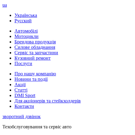
ua
Українська
Русский
Автомобілі
Мотоцикли
Брендова продукція
Силове обладнання
Сервіс та запчастини
Кузовний ремонт
Послуги
Про нашу компанію
Новини та події
Акції
Статті
DMI Sport
Для акціонерів та стейкхолдерів
Контакти
зворотний дзвінок
Техобслуговування та сервіс авто