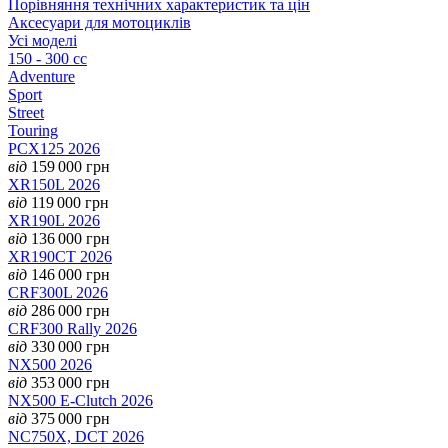
Порівняння технічних характеристик та цін
Аксесуари для мотоциклів
Усі моделі
150 - 300 cc
Adventure
Sport
Street
Touring
PCX125 2026
від
159 000
грн
XR150L 2026
від
119 000
грн
XR190L 2026
від
136 000
грн
XR190CT 2026
від
146 000
грн
CRF300L 2026
від
286 000
грн
CRF300 Rally 2026
від
330 000
грн
NX500 2026
від
353 000
грн
NX500 E-Clutch 2026
від
375 000
грн
NC750X, DCT 2026