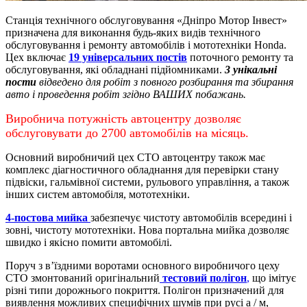
Станція технічного обслуговування «Дніпро Мотор Інвест»
призначена для виконання будь-яких видів технічного
обслуговування і ремонту автомобілів і мототехніки Honda.
Цех включає
19 універсальних постів
поточного ремонту та
обслуговування, які обладнані підйомниками.
3 унікальні
пости
відведено для робіт з повного розбирання та збирання
авто і проведення робіт згідно ВАШИХ побажань.
Виробнича потужність автоцентру дозволяє
обслуговувати до 2700 автомобілів на місяць.
Основний виробничий цех СТО автоцентру також має
комплекс діагностичного обладнання для перевірки стану
підвіски, гальмівної системи, рульового управління, а також
інших систем автомобіля, мототехніки.
4-постова мийка
забезпечує чистоту автомобілів всередині і
зовні, чистоту мототехніки.
Нова портальна мийка дозволяє
швидко і якісно помити автомобілі.
Поруч з в’їздними воротами основного виробничого цеху
СТО змонтований оригінальний
тестовий полігон
,
що імітує
різні типи дорожнього покриття. Полігон призначений для
виявлення можливих специфічних шумів при русі а / м,