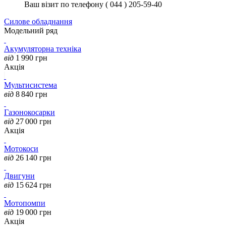
Ваш візит по телефону ( 044 ) 205-59-40
Силове обладнання
Модельний ряд
Акумуляторна техніка
від
1 990
грн
Акція
Мультисистема
від
8 840
грн
Газонокосарки
від
27 000
грн
Акція
Мотокоси
від
26 140
грн
Двигуни
від
15 624
грн
Мотопомпи
від
19 000
грн
Акція