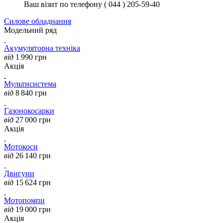
Ваш візит по телефону ( 044 ) 205-59-40
Силове обладнання
Модельний ряд
Акумуляторна техніка
від
1 990
грн
Акція
Мультисистема
від
8 840
грн
Газонокосарки
від
27 000
грн
Акція
Мотокоси
від
26 140
грн
Двигуни
від
15 624
грн
Мотопомпи
від
19 000
грн
Акція