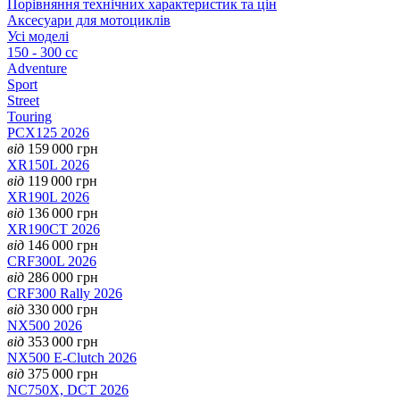
Порівняння технічних характеристик та цін
Аксесуари для мотоциклів
Усі моделі
150 - 300 cc
Adventure
Sport
Street
Touring
PCX125 2026
від
159 000
грн
XR150L 2026
від
119 000
грн
XR190L 2026
від
136 000
грн
XR190CT 2026
від
146 000
грн
CRF300L 2026
від
286 000
грн
CRF300 Rally 2026
від
330 000
грн
NX500 2026
від
353 000
грн
NX500 E-Clutch 2026
від
375 000
грн
NC750X, DCT 2026