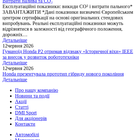
Витрати палива та CO₂
Експлуатаційні показники: викиди СО² і витрати пального*
ЗАВАНТАЖИТИ *Дані показники визначені Європейським
центром сертифікації на основі оригінальних стендових
випробувань. Реальні експлуатаційні показники можуть
відрізнятися в залежності від географічного положення,
дорожніх…
Детальніше
12
червня 2026
Гуманоїд Honda P2 отримав відзнаку «Історичної віхи» IEEE
за внесок у розвиток робототехніки
Детальніше
12
червня 2026
Honda презентувала прототип гібриду нового покоління
Детальніше
Про нашу компанію
Новини та події
Акції
Статті
DMI Sport
Для акціонерів
Контакти
Автомобілі