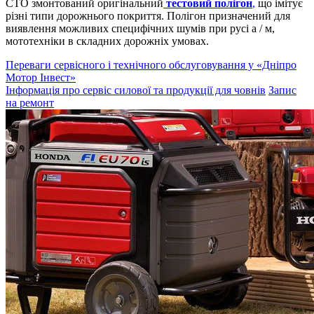
СТО змонтований оригінальний
тестовий полігон
,
що імітує
різні типи дорожнього покриття. Полігон призначений для
виявлення можливих специфічних шумів при русі а / м,
мототехніки в складних дорожніх умовах.
Переваги сервісного і технічного обслуговування у «Дніпро
Мотор Інвест»
Інформація про сервіс силової та продукції для човнів
Запис
на ремонт