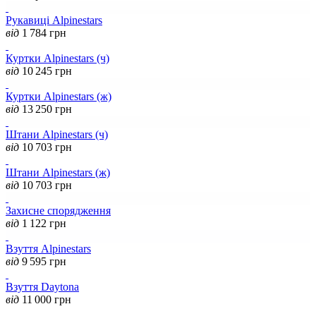
Рукавиці Alpinestars
від
1 784
грн
Куртки Alpinestars (ч)
від
10 245
грн
Куртки Alpinestars (ж)
від
13 250
грн
Штани Alpinestars (ч)
від
10 703
грн
Штани Alpinestars (ж)
від
10 703
грн
Захисне спорядження
від
1 122
грн
Взуття Alpinestars
від
9 595
грн
Взуття Daytona
від
11 000
грн