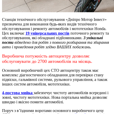
Станція технічного обслуговування «Дніпро Мотор Інвест»
призначена для виконання будь-яких видів технічного
обслуговування і ремонту автомобілів і мототехніки Honda.
Цех включає
19 універсальних постів
поточного ремонту та
обслуговування, які обладнані підйомниками.
3 унікальні
пости
відведено для робіт з повного розбирання та збирання
авто і проведення робіт згідно ВАШИХ побажань.
Виробнича потужність автоцентру дозволяє
обслуговувати до 2700 автомобілів на місяць.
Основний виробничий цех СТО автоцентру також має
комплекс діагностичного обладнання для перевірки стану
підвіски, гальмівної системи, рульового управління, а також
інших систем автомобіля, мототехніки.
4-постова мийка
забезпечує чистоту автомобілів всередині і
зовні, чистоту мототехніки.
Нова портальна мийка дозволяє
швидко і якісно помити автомобілі.
Поруч з в’їздними воротами основного виробничого цеху