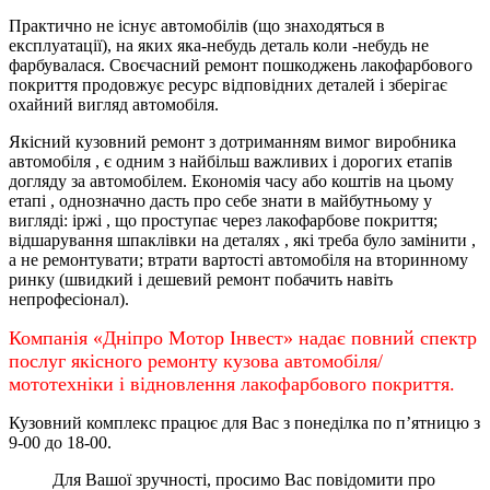
Практично не існує автомобілів (що знаходяться в
експлуатації), на яких яка-небудь деталь коли -небудь не
фарбувалася. Своєчасний ремонт пошкоджень лакофарбового
покриття продовжує ресурс відповідних деталей і зберігає
охайний вигляд автомобіля.
Якісний кузовний ремонт з дотриманням вимог виробника
автомобіля , є одним з найбільш важливих і дорогих етапів
догляду за автомобілем. Економія часу або коштів на цьому
етапі , однозначно дасть про себе знати в майбутньому у
вигляді: іржі , що проступає через лакофарбове покриття;
відшарування шпаклівки на деталях , які треба було замінити ,
а не ремонтувати; втрати вартості автомобіля на вторинному
ринку (швидкий і дешевий ремонт побачить навіть
непрофесіонал).
Компанія «Дніпро Мотор Інвест» надає повний спектр
послуг якісного ремонту кузова автомобіля/
мототехніки і відновлення лакофарбового покриття.
Кузовний комплекс працює для Вас з понеділка по
п’ятницю
з
9-00 до 18-00.
Для Вашої зручності, просимо Вас повідомити про