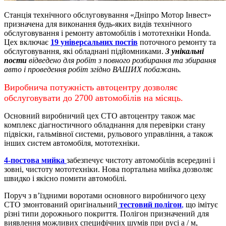
Станція технічного обслуговування «Дніпро Мотор Інвест»
призначена для виконання будь-яких видів технічного
обслуговування і ремонту автомобілів і мототехніки Honda.
Цех включає
19 універсальних постів
поточного ремонту та
обслуговування, які обладнані підйомниками.
3 унікальні
пости
відведено для робіт з повного розбирання та збирання
авто і проведення робіт згідно ВАШИХ побажань.
Виробнича потужність автоцентру дозволяє
обслуговувати до 2700 автомобілів на місяць.
Основний виробничий цех СТО автоцентру також має
комплекс діагностичного обладнання для перевірки стану
підвіски, гальмівної системи, рульового управління, а також
інших систем автомобіля, мототехніки.
4-постова мийка
забезпечує чистоту автомобілів всередині і
зовні, чистоту мототехніки.
Нова портальна мийка дозволяє
швидко і якісно помити автомобілі.
Поруч з в’їздними воротами основного виробничого цеху
СТО змонтований оригінальний
тестовий полігон
,
що імітує
різні типи дорожнього покриття. Полігон призначений для
виявлення можливих специфічних шумів при русі а / м,