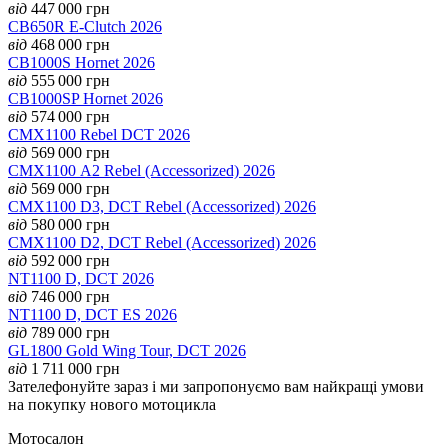
від
447 000
грн
CB650R E-Clutch 2026
від
468 000
грн
CB1000S Hornet 2026
від
555 000
грн
CB1000SP Hornet 2026
від
574 000
грн
CMX1100 Rebel DCT 2026
від
569 000
грн
CMX1100 А2 Rebel (Accessorized) 2026
від
569 000
грн
CMX1100 D3, DCT Rebel (Accessorized) 2026
від
580 000
грн
CMX1100 D2, DCT Rebel (Accessorized) 2026
від
592 000
грн
NT1100 D, DCT 2026
від
746 000
грн
NT1100 D, DCT ES 2026
від
789 000
грн
GL1800 Gold Wing Tour, DCT 2026
від
1 711 000
грн
Зателефонуйте зараз і ми запропонуємо вам найкращі умови
на покупку нового мотоцикла
Мотосалон