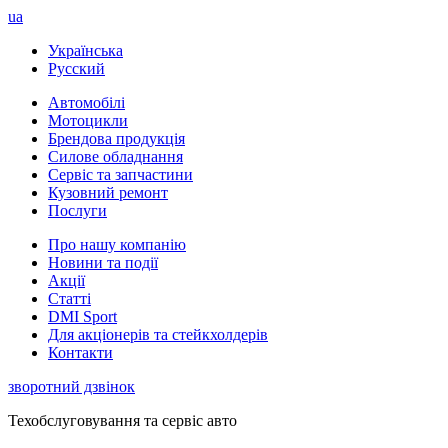
ua
Українська
Русский
Автомобілі
Мотоцикли
Брендова продукція
Силове обладнання
Сервіс та запчастини
Кузовний ремонт
Послуги
Про нашу компанію
Новини та події
Акції
Статті
DMI Sport
Для акціонерів та стейкхолдерів
Контакти
зворотний дзвінок
Техобслуговування та сервіс авто