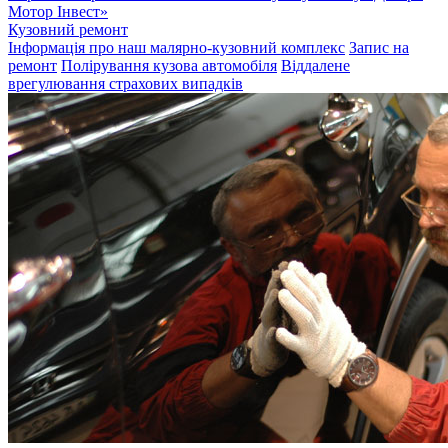
Мотор Інвест»
Кузовний ремонт
Інформація про наш малярно-кузовний комплекс
Запис на
ремонт
Полірування кузова автомобіля
Віддалене
врегулювання страхових випадків