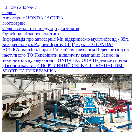
+38 095 280 9947
Сервіс
Автосервіс HONDA / ACURA
Мотосервіс
Сервіс силовий і продукції для човнів
Оригінальні запасні частини
Інформація про автосервіс
Ми відкриваємо мультибренд - 38ra
за адресою вул. Родини Бунґе, 14!
Графік ТО HONDA/
ACURA, вартість
Гарантійне обслуговування
Перевірити дату
наступного ТО
Перевірити відкличну кампанію
Запис на
технічне обслуговування HONDA / ACURA
Передпокупочна
діагностика авто
СПОРТИВНИЙ СЕРВІС І ТЮНИНГ DMI
SPORT
НАНОКЕРАМІКА