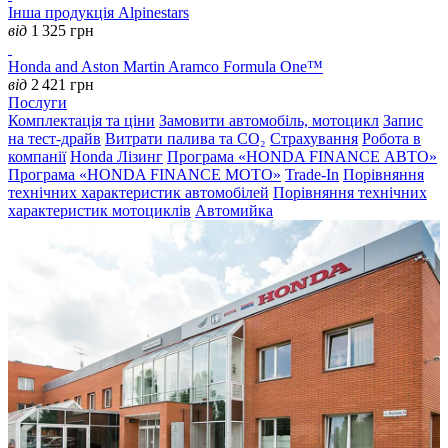
Інша продукція Alpinestars
від
1 325
грн
Honda and Aston Martin Aramco Formula One™
від
2 421
грн
Послуги
Комплектація та ціни
Замовити автомобіль, мотоцикл
Запис
на тест-драйв
Витрати палива та CO₂
Страхування
Робота в
компанії
Honda Лізинг
Програма «HONDA FINANCE АВТО»
Програма «HONDA FINANCE MOTO»
Trade-In
Порівняння
технічних характеристик автомобілей
Порівняння технічних
характеристик мотоциклів
Автомийка