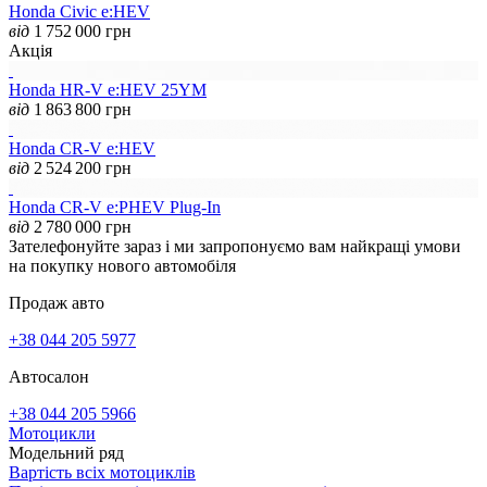
Honda Civic e:HEV
від
1 752 000
грн
Акція
Honda HR-V e:HEV 25YM
від
1 863 800
грн
Honda CR-V e:HEV
від
2 524 200
грн
Honda CR-V e:PHEV Plug-In
від
2 780 000
грн
Зателефонуйте зараз і ми запропонуємо вам найкращі умови
на покупку нового автомобіля
Продаж авто
+38 044 205 5977
Автосалон
+38 044 205 5966
Мотоцикли
Модельний ряд
Вартість всіх мотоциклів