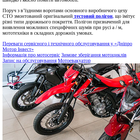
Поруч з в’їздними воротами основного виробничого цеху
СТО змонтований оригінальний
тестовий полігон
,
що імітує
різні типи дорожнього покриття. Полігон призначений для
виявлення можливих специфічних шумів при русі а / м,
мототехніки в складних дорожніх умовах.
Переваги сервісного і технічного обслуговування у «Дніпро
Мотор Інвест»
Інформація про мотосервіс
Зимове зберігання мотоциклів
Запис на обслуговування
Мотоевакуатор