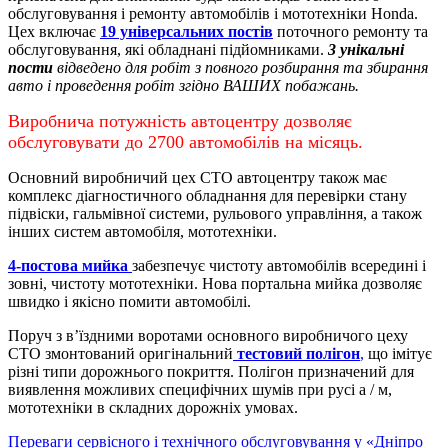
обслуговування і ремонту автомобілів і мототехніки Honda.
Цех включає
19 універсальних постів
поточного ремонту та
обслуговування, які обладнані підйомниками.
3 унікальні
пости
відведено для робіт з повного розбирання та збирання
авто і проведення робіт згідно ВАШИХ побажань.
Виробнича потужність автоцентру дозволяє
обслуговувати до 2700 автомобілів на місяць.
Основний виробничий цех СТО автоцентру також має
комплекс діагностичного обладнання для перевірки стану
підвіски, гальмівної системи, рульового управління, а також
інших систем автомобіля, мототехніки.
4-постова мийка
забезпечує чистоту автомобілів всередині і
зовні, чистоту мототехніки.
Нова портальна мийка дозволяє
швидко і якісно помити автомобілі.
Поруч з в’їздними воротами основного виробничого цеху
СТО змонтований оригінальний
тестовий полігон
,
що імітує
різні типи дорожнього покриття. Полігон призначений для
виявлення можливих специфічних шумів при русі а / м,
мототехніки в складних дорожніх умовах.
Переваги сервісного і технічного обслуговування у «Дніпро