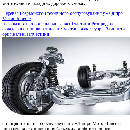
мототехніки в складних дорожніх умовах.
Переваги сервісного і технічного обслуговування у «Дніпро
Мотор Інвест»
Інформація про оригінальні запасні частини
Розпродаж
складських залишків запасних частин та аксесуарів
Замовити
оригінальні запчастини
Станція технічного обслуговування «Дніпро Мотор Інвест»
призначена для виконання будь-яких видів технічного