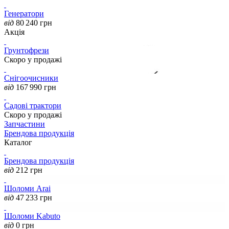
Генератори
від
80 240
грн
Акція
Грунтофрези
Скоро у продажі
Снігоочисники
від
167 990
грн
Садові трактори
Скоро у продажі
Запчастини
Брендова продукція
Каталог
Брендова продукція
від
212
грн
Шоломи Arai
від
47 233
грн
Шоломи Kabuto
від
0
грн