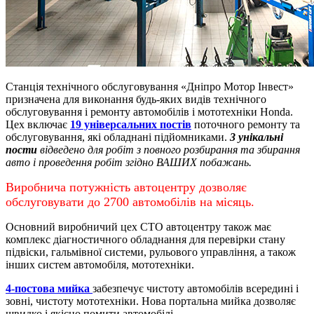
Станція технічного обслуговування «Дніпро Мотор Інвест»
призначена для виконання будь-яких видів технічного
обслуговування і ремонту автомобілів і мототехніки Honda.
Цех включає
19 універсальних постів
поточного ремонту та
обслуговування, які обладнані підйомниками.
3 унікальні
пости
відведено для робіт з повного розбирання та збирання
авто і проведення робіт згідно ВАШИХ побажань.
Виробнича потужність автоцентру дозволяє
обслуговувати до 2700 автомобілів на місяць.
Основний виробничий цех СТО автоцентру також має
комплекс діагностичного обладнання для перевірки стану
підвіски, гальмівної системи, рульового управління, а також
інших систем автомобіля, мототехніки.
4-постова мийка
забезпечує чистоту автомобілів всередині і
зовні, чистоту мототехніки.
Нова портальна мийка дозволяє
швидко і якісно помити автомобілі.