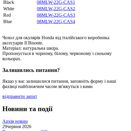
Black
08MLW-22G-CAS1
White
08MLW-22G-CAS2
Red
08MLW-22G-CAS3
Blue
08MLW-22G-CAS4
Чохол для окулярів Honda від італійського виробника
аксесуарів Il Bisonte.
Матеріал: натуральна шкіра.
Пропонується в чорному, білому, червоному і синьому
кольорах.
Залишились питання?
Якщо у вас залишилися питання, заповніть форму і наші
фахівці найближчим часом зв'яжуться з вами
відправити запит
Новини та події
Архів новин
29
червня 2026