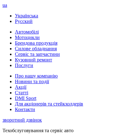
ua
Українська
Русский
Автомобілі
Мотоцикли
Брендова продукція
Силове обладнання
Сервіс та запчастини
Кузовний ремонт
Послуги
Про нашу компанію
Новини та події
Акції
Статті
DMI Sport
Для акціонерів та стейкхолдерів
Контакти
зворотний дзвінок
Техобслуговування та сервіс авто