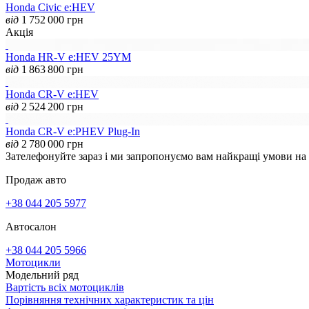
Honda Civic e:HEV
від
1 752 000
грн
Акція
Honda HR-V e:HEV 25YM
від
1 863 800
грн
Honda CR-V e:HEV
від
2 524 200
грн
Honda CR-V e:PHEV Plug-In
від
2 780 000
грн
Зателефонуйте зараз і ми запропонуємо вам найкращі умови на
Продаж авто
+38 044 205 5977
Автосалон
+38 044 205 5966
Мотоцикли
Модельний ряд
Вартість всіх мотоциклів
Порівняння технічних характеристик та цін