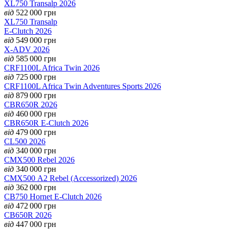
XL750 Transalp 2026
від
522 000
грн
XL750 Transalp
E-Clutch 2026
від
549 000
грн
X-ADV 2026
від
585 000
грн
CRF1100L Africa Twin 2026
від
725 000
грн
CRF1100L Africa Twin Adventures Sports 2026
від
879 000
грн
CBR650R 2026
від
460 000
грн
CBR650R E-Clutch 2026
від
479 000
грн
CL500 2026
від
340 000
грн
CMX500 Rebel 2026
від
340 000
грн
CMX500 А2 Rebel (Accessorized) 2026
від
362 000
грн
CB750 Hornet E-Clutch 2026
від
472 000
грн
CB650R 2026
від
447 000
грн