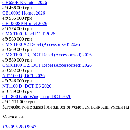
CB650R E-Clutch 2026
від
468 000
грн
CB1000S Hornet 2026
від
555 000
грн
CB1000SP Hornet 2026
від
574 000
грн
CMX1100 Rebel DCT 2026
від
569 000
грн
CMX1100 А2 Rebel (Accessorized) 2026
від
569 000
грн
CMX1100 D3, DCT Rebel (Accessorized) 2026
від
580 000
грн
CMX1100 D2, DCT Rebel (Accessorized) 2026
від
592 000
грн
NT1100 D, DCT 2026
від
746 000
грн
NT1100 D, DCT ES 2026
від
789 000
грн
GL1800 Gold Wing Tour, DCT 2026
від
1 711 000
грн
Зателефонуйте зараз і ми запропонуємо вам найкращі умови н
Мотосалон
+38 095 280 9947