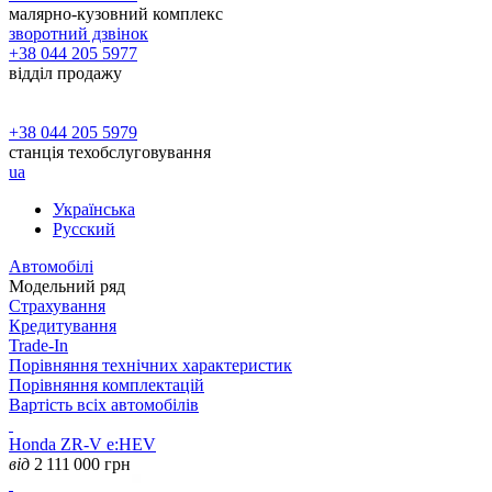
малярно-кузовний комплекс
зворотний дзвінок
+38 044 205 5977
відділ продажу
+38 044 205 5979
станція техобслуговування
ua
Українська
Русский
Автомобілі
Модельний ряд
Страхування
Кредитування
Trade-In
Порівняння технічних характеристик
Порівняння комплектацій
Вартість всіх автомобілів
Honda ZR-V e:HEV
від
2 111 000
грн