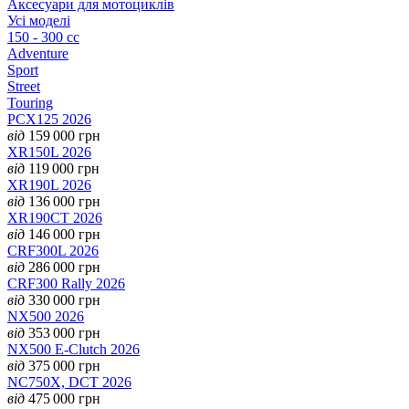
Аксесуари для мотоциклів
Усі моделі
150 - 300 cc
Adventure
Sport
Street
Touring
PCX125 2026
від
159 000
грн
XR150L 2026
від
119 000
грн
XR190L 2026
від
136 000
грн
XR190CT 2026
від
146 000
грн
CRF300L 2026
від
286 000
грн
CRF300 Rally 2026
від
330 000
грн
NX500 2026
від
353 000
грн
NX500 E-Clutch 2026
від
375 000
грн
NC750X, DCT 2026
від
475 000
грн