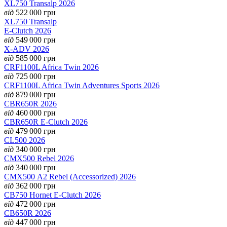
XL750 Transalp 2026
від
522 000
грн
XL750 Transalp
E-Clutch 2026
від
549 000
грн
X-ADV 2026
від
585 000
грн
CRF1100L Africa Twin 2026
від
725 000
грн
CRF1100L Africa Twin Adventures Sports 2026
від
879 000
грн
CBR650R 2026
від
460 000
грн
CBR650R E-Clutch 2026
від
479 000
грн
CL500 2026
від
340 000
грн
CMX500 Rebel 2026
від
340 000
грн
CMX500 А2 Rebel (Accessorized) 2026
від
362 000
грн
CB750 Hornet E-Clutch 2026
від
472 000
грн
CB650R 2026
від
447 000
грн