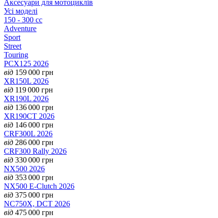
Аксесуари для мотоциклів
Усі моделі
150 - 300 cc
Adventure
Sport
Street
Touring
PCX125 2026
від
159 000
грн
XR150L 2026
від
119 000
грн
XR190L 2026
від
136 000
грн
XR190CT 2026
від
146 000
грн
CRF300L 2026
від
286 000
грн
CRF300 Rally 2026
від
330 000
грн
NX500 2026
від
353 000
грн
NX500 E-Clutch 2026
від
375 000
грн
NC750X, DCT 2026
від
475 000
грн