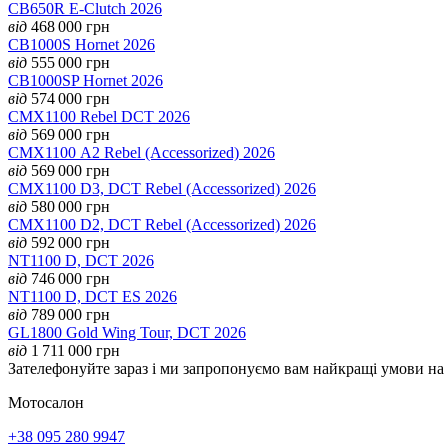
CB650R E-Clutch 2026
від
468 000
грн
CB1000S Hornet 2026
від
555 000
грн
CB1000SP Hornet 2026
від
574 000
грн
CMX1100 Rebel DCT 2026
від
569 000
грн
CMX1100 А2 Rebel (Accessorized) 2026
від
569 000
грн
CMX1100 D3, DCT Rebel (Accessorized) 2026
від
580 000
грн
CMX1100 D2, DCT Rebel (Accessorized) 2026
від
592 000
грн
NT1100 D, DCT 2026
від
746 000
грн
NT1100 D, DCT ES 2026
від
789 000
грн
GL1800 Gold Wing Tour, DCT 2026
від
1 711 000
грн
Зателефонуйте зараз і ми запропонуємо вам найкращі умови н
Мотосалон
+38 095 280 9947