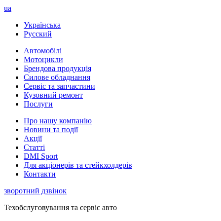
ua
Українська
Русский
Автомобілі
Мотоцикли
Брендова продукція
Силове обладнання
Сервіс та запчастини
Кузовний ремонт
Послуги
Про нашу компанію
Новини та події
Акції
Статті
DMI Sport
Для акціонерів та стейкхолдерів
Контакти
зворотний дзвінок
Техобслуговування та сервіс авто