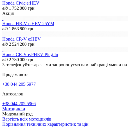
Honda Civic e:HEV
від
1 752 000
грн
Акція
Honda HR-V e:HEV 25YM
від
1 863 800
грн
Honda CR-V e:HEV
від
2 524 200
грн
Honda CR-V e:PHEV Plug-In
від
2 780 000
грн
Зателефонуйте зараз і ми запропонуємо вам найкращі умови на
Продаж авто
+38 044 205 5977
Автосалон
+38 044 205 5966
Мотоцикли
Модельний ряд
Вартість всіх мотоциклів
Порівняння технічних характеристик та цін