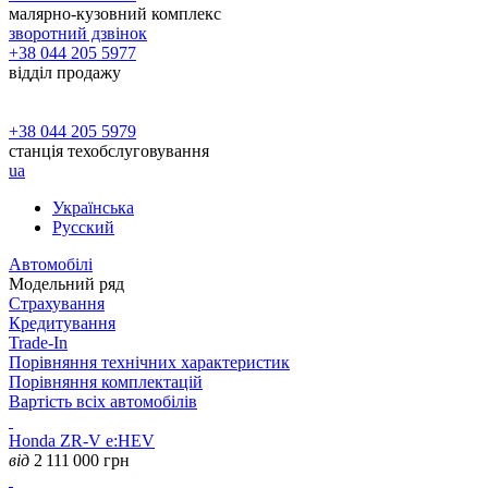
малярно-кузовний комплекс
зворотний дзвінок
+38 044 205 5977
відділ продажу
+38 044 205 5979
станція техобслуговування
ua
Українська
Русский
Автомобілі
Модельний ряд
Страхування
Кредитування
Trade-In
Порівняння технічних характеристик
Порівняння комплектацій
Вартість всіх автомобілів
Honda ZR-V e:HEV
від
2 111 000
грн