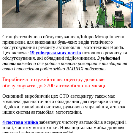
Станція технічного обслуговування «Дніпро Мотор Інвест»
призначена для виконання будь-яких видів технічного
обслуговування і ремонту автомобілів і мототехніки Honda.
Цех включає
19 універсальних постів
поточного ремонту та
обслуговування, які обладнані підйомниками.
3 унікальні
пости
відведено для робіт з повного розбирання та збирання
авто і проведення робіт згідно ВАШИХ побажань.
Виробнича потужність автоцентру дозволяє
обслуговувати до 2700 автомобілів на місяць.
Основний виробничий цех СТО автоцентру також має
комплекс діагностичного обладнання для перевірки стану
підвіски, гальмівної системи, рульового управління, а також
інших систем автомобіля, мототехніки.
4-постова мийка
забезпечує чистоту автомобілів всередині і
зовні, чистоту мототехніки.
Нова портальна мийка дозволяє
швидко і якісно помити автомобілі.