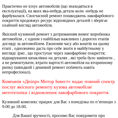
Практично не існує автомобілів (що знаходяться в
експлуатації), на яких яка-небудь деталь коли -небудь не
фарбувалася. Своєчасний ремонт пошкоджень лакофарбового
покриття продовжує ресурс відповідних деталей і зберігає
охайний вигляд автомобіля.
Якісний кузовний ремонт з дотриманням вимог виробника
автомобіля , є одним з найбільш важливих і дорогих етапів
догляду за автомобілем. Економія часу або коштів на цьому
етапі , однозначно дасть про себе знати в майбутньому у
вигляді: іржі , що проступає через лакофарбове покриття;
відшарування шпаклівки на деталях , які треба було замінити ,
а не ремонтувати; втрати вартості автомобіля на вторинному
ринку (швидкий і дешевий ремонт побачить навіть
непрофесіонал).
Компанія «Дніпро Мотор Інвест» надає повний спектр
послуг якісного ремонту кузова автомобіля/
мототехніки і відновлення лакофарбового покриття.
Кузовний комплекс працює для Вас з понеділка по
п’ятницю
з
9-00 до 18-00.
Для Вашої зручності, просимо Вас повідомити про