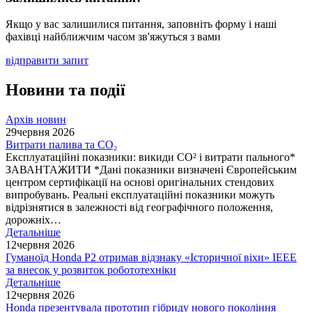
Якщо у вас залишилися питання, заповніть форму і наші
фахівці найближчим часом зв'яжуться з вами
відправити запит
Новини та події
Архів новин
29
червня 2026
Витрати палива та CO₂
Експлуатаційні показники: викиди СО² і витрати пального*
ЗАВАНТАЖИТИ *Дані показники визначені Європейським
центром сертифікації на основі оригінальних стендових
випробувань. Реальні експлуатаційні показники можуть
відрізнятися в залежності від географічного положення,
дорожніх…
Детальніше
12
червня 2026
Гуманоїд Honda P2 отримав відзнаку «Історичної віхи» IEEE
за внесок у розвиток робототехніки
Детальніше
12
червня 2026
Honda презентувала прототип гібриду нового покоління