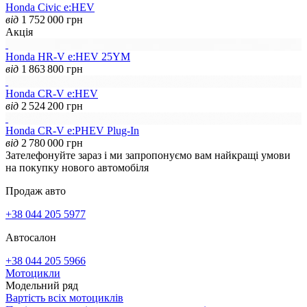
Honda Civic e:HEV
від
1 752 000
грн
Акція
Honda HR-V e:HEV 25YM
від
1 863 800
грн
Honda CR-V e:HEV
від
2 524 200
грн
Honda CR-V e:PHEV Plug-In
від
2 780 000
грн
Зателефонуйте зараз і ми запропонуємо вам найкращі умови
на покупку нового автомобіля
Продаж авто
+38 044 205 5977
Автосалон
+38 044 205 5966
Мотоцикли
Модельний ряд
Вартість всіх мотоциклів