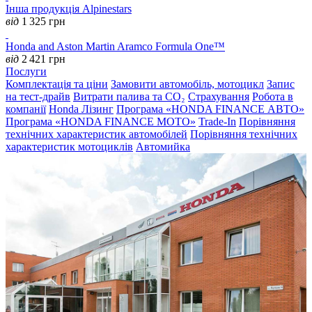
Інша продукція Alpinestars
від
1 325
грн
Honda and Aston Martin Aramco Formula One™
від
2 421
грн
Послуги
Комплектація та ціни
Замовити автомобіль, мотоцикл
Запис
на тест-драйв
Витрати палива та CO₂
Страхування
Робота в
компанії
Honda Лізинг
Програма «HONDA FINANCE АВТО»
Програма «HONDA FINANCE MOTO»
Trade-In
Порівняння
технічних характеристик автомобілей
Порівняння технічних
характеристик мотоциклів
Автомийка