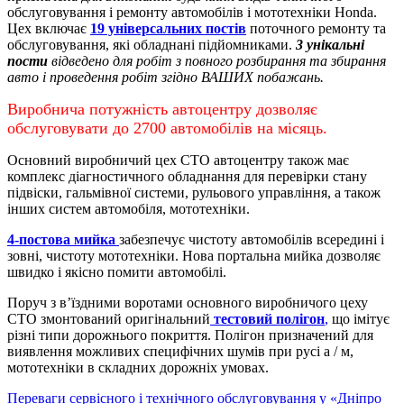
обслуговування і ремонту автомобілів і мототехніки Honda.
Цех включає
19 універсальних постів
поточного ремонту та
обслуговування, які обладнані підйомниками.
3 унікальні
пости
відведено для робіт з повного розбирання та збирання
авто і проведення робіт згідно ВАШИХ побажань.
Виробнича потужність автоцентру дозволяє
обслуговувати до 2700 автомобілів на місяць.
Основний виробничий цех СТО автоцентру також має
комплекс діагностичного обладнання для перевірки стану
підвіски, гальмівної системи, рульового управління, а також
інших систем автомобіля, мототехніки.
4-постова мийка
забезпечує чистоту автомобілів всередині і
зовні, чистоту мототехніки.
Нова портальна мийка дозволяє
швидко і якісно помити автомобілі.
Поруч з в’їздними воротами основного виробничого цеху
СТО змонтований оригінальний
тестовий полігон
,
що імітує
різні типи дорожнього покриття. Полігон призначений для
виявлення можливих специфічних шумів при русі а / м,
мототехніки в складних дорожніх умовах.
Переваги сервісного і технічного обслуговування у «Дніпро