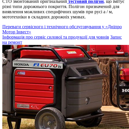
СТО змонтований оригінальний
тестовий полігон
,
що імітує
різні типи дорожнього покриття. Полігон призначений для
виявлення можливих специфічних шумів при русі а / м,
мототехніки в складних дорожніх умовах.
Переваги сервісного і технічного обслуговування у «Дніпро
Мотор Інвест»
Інформація про сервіс силової та продукції для човнів
Запис
на ремонт