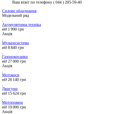
Ваш візит по телефону ( 044 ) 205-59-40
Силове обладнання
Модельний ряд
Акумуляторна техніка
від
1 990
грн
Акція
Мультисистема
від
8 840
грн
Газонокосарки
від
27 000
грн
Акція
Мотокоси
від
26 140
грн
Двигуни
від
15 624
грн
Мотопомпи
від
19 000
грн
Акція