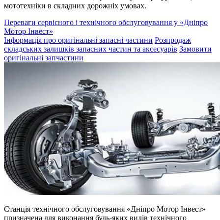
мототехніки в складних дорожніх умовах.
Переваги сервісного і технічного обслуговування у «Дніпро
Мотор Інвест»
Інформація про оригінальні запасні частини
Розпродаж
складських залишків запасних частин та аксесуарів
Замовити
оригінальні запчастини
Станція технічного обслуговування «Дніпро Мотор Інвест»
призначена для виконання будь-яких видів технічного