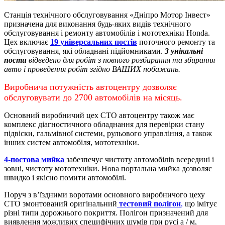
Станція технічного обслуговування «Дніпро Мотор Інвест»
призначена для виконання будь-яких видів технічного
обслуговування і ремонту автомобілів і мототехніки Honda.
Цех включає
19 універсальних постів
поточного ремонту та
обслуговування, які обладнані підйомниками.
3 унікальні
пости
відведено для робіт з повного розбирання та збирання
авто і проведення робіт згідно ВАШИХ побажань.
Виробнича потужність автоцентру дозволяє
обслуговувати до 2700 автомобілів на місяць.
Основний виробничий цех СТО автоцентру також має
комплекс діагностичного обладнання для перевірки стану
підвіски, гальмівної системи, рульового управління, а також
інших систем автомобіля, мототехніки.
4-постова мийка
забезпечує чистоту автомобілів всередині і
зовні, чистоту мототехніки.
Нова портальна мийка дозволяє
швидко і якісно помити автомобілі.
Поруч з в’їздними воротами основного виробничого цеху
СТО змонтований оригінальний
тестовий полігон
,
що імітує
різні типи дорожнього покриття. Полігон призначений для
виявлення можливих специфічних шумів при русі а / м,