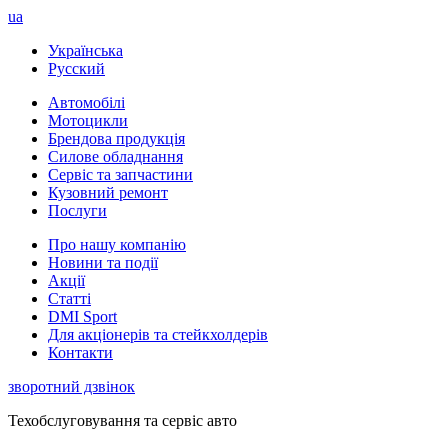
ua
Українська
Русский
Автомобілі
Мотоцикли
Брендова продукція
Силове обладнання
Сервіс та запчастини
Кузовний ремонт
Послуги
Про нашу компанію
Новини та події
Акції
Статті
DMI Sport
Для акціонерів та стейкхолдерів
Контакти
зворотний дзвінок
Техобслуговування та сервіс авто