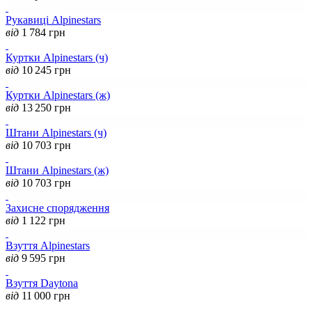
Рукавиці Alpinestars
від
1 784
грн
Куртки Alpinestars (ч)
від
10 245
грн
Куртки Alpinestars (ж)
від
13 250
грн
Штани Alpinestars (ч)
від
10 703
грн
Штани Alpinestars (ж)
від
10 703
грн
Захисне спорядження
від
1 122
грн
Взуття Alpinestars
від
9 595
грн
Взуття Daytona
від
11 000
грн