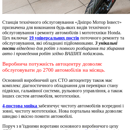
Станція технічного обслуговування «Дніпро Мотор Інвест»
призначена для виконання будь-яких видів технічного
обслуговування і ремонту автомобілів і мототехніки Honda.
Цех включає
19 універсальних постів
поточного ремонту та
обслуговування, які обладнані підйомниками.
3 унікальні
пости
відведено для робіт з повного розбирання та збирання
авто і проведення робіт згідно ВАШИХ побажань.
Виробнича потужність автоцентру дозволяє
обслуговувати до 2700 автомобілів на місяць.
Основний виробничий цех СТО автоцентру також має
комплекс діагностичного обладнання для перевірки стану
підвіски, гальмівної системи, рульового управління, а також
інших систем автомобіля, мототехніки.
4-постова мийка
забезпечує чистоту автомобілів всередині і
зовні, чистоту мототехніки.
Нова портальна мийка дозволяє
швидко і якісно помити автомобілі.
Поруч з в’їздними воротами основного виробничого цеху