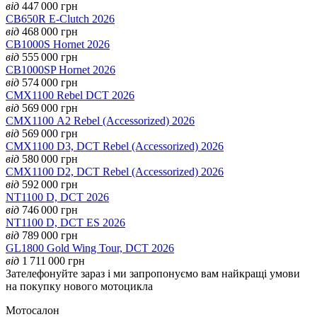
від
447 000
грн
CB650R E-Clutch 2026
від
468 000
грн
CB1000S Hornet 2026
від
555 000
грн
CB1000SP Hornet 2026
від
574 000
грн
CMX1100 Rebel DCT 2026
від
569 000
грн
CMX1100 А2 Rebel (Accessorized) 2026
від
569 000
грн
CMX1100 D3, DCT Rebel (Accessorized) 2026
від
580 000
грн
CMX1100 D2, DCT Rebel (Accessorized) 2026
від
592 000
грн
NT1100 D, DCT 2026
від
746 000
грн
NT1100 D, DCT ES 2026
від
789 000
грн
GL1800 Gold Wing Tour, DCT 2026
від
1 711 000
грн
Зателефонуйте зараз і ми запропонуємо вам найкращі умови
на покупку нового мотоцикла
Мотосалон