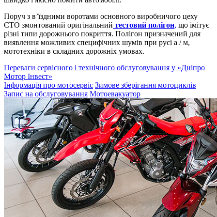
Поруч з в’їздними воротами основного виробничого цеху
СТО змонтований оригінальний
тестовий полігон
,
що імітує
різні типи дорожнього покриття. Полігон призначений для
виявлення можливих специфічних шумів при русі а / м,
мототехніки в складних дорожніх умовах.
Переваги сервісного і технічного обслуговування у «Дніпро
Мотор Інвест»
Інформація про мотосервіс
Зимове зберігання мотоциклів
Запис на обслуговування
Мотоевакуатор