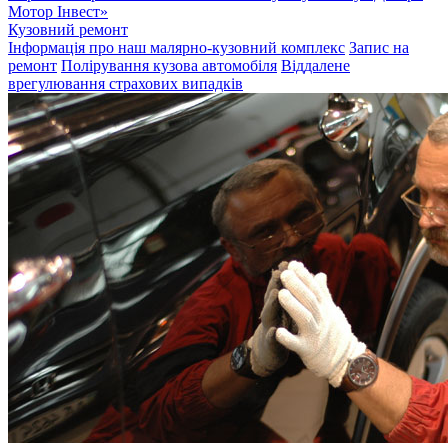
Мотор Інвест»
Кузовний ремонт
Інформація про наш малярно-кузовний комплекс
Запис на
ремонт
Полірування кузова автомобіля
Віддалене
врегулювання страхових випадків