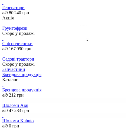
Генератори
від
80 240
грн
Акція
Грунтофрези
Скоро у продажі
Снігоочисники
від
167 990
грн
Садові трактори
Скоро у продажі
Запчастини
Брендова продукція
Каталог
Брендова продукція
від
212
грн
Шоломи Arai
від
47 233
грн
Шоломи Kabuto
від
0
грн