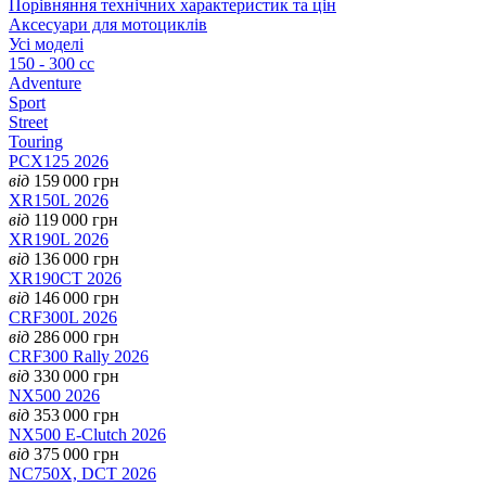
Порівняння технічних характеристик та цін
Аксесуари для мотоциклів
Усі моделі
150 - 300 cc
Adventure
Sport
Street
Touring
PCX125 2026
від
159 000
грн
XR150L 2026
від
119 000
грн
XR190L 2026
від
136 000
грн
XR190CT 2026
від
146 000
грн
CRF300L 2026
від
286 000
грн
CRF300 Rally 2026
від
330 000
грн
NX500 2026
від
353 000
грн
NX500 E-Clutch 2026
від
375 000
грн
NC750X, DCT 2026