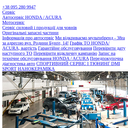
+38 095 280 9947
Сервіс
Автосервіс HONDA / ACURA
Мотосервіс
Сервіс силовий і продукції для човнів
Оригінальні запасні частини
Інформація про автосервіс
Ми відкриваємо мультибренд - 38ra
за адресою вул. Родини Бунґе, 14!
Графік ТО HONDA/
ACURA, вартість
Гарантійне обслуговування
Перевірити дату
наступного ТО
Перевірити відкличну кампанію
Запис на
технічне обслуговування HONDA / ACURA
Передпокупочна
діагностика авто
СПОРТИВНИЙ СЕРВІС І ТЮНИНГ DMI
SPORT
НАНОКЕРАМІКА