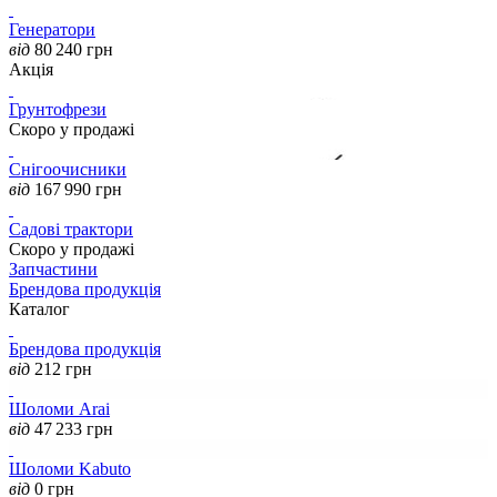
Генератори
від
80 240
грн
Акція
Грунтофрези
Скоро у продажі
Снігоочисники
від
167 990
грн
Садові трактори
Скоро у продажі
Запчастини
Брендова продукція
Каталог
Брендова продукція
від
212
грн
Шоломи Arai
від
47 233
грн
Шоломи Kabuto
від
0
грн