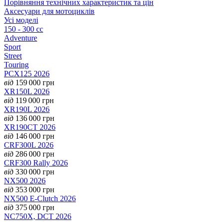
Порівняння технічних характеристик та цін
Аксесуари для мотоциклів
Усі моделі
150 - 300 cc
Adventure
Sport
Street
Touring
PCX125 2026
від
159 000
грн
XR150L 2026
від
119 000
грн
XR190L 2026
від
136 000
грн
XR190CT 2026
від
146 000
грн
CRF300L 2026
від
286 000
грн
CRF300 Rally 2026
від
330 000
грн
NX500 2026
від
353 000
грн
NX500 E-Clutch 2026
від
375 000
грн
NC750X, DCT 2026