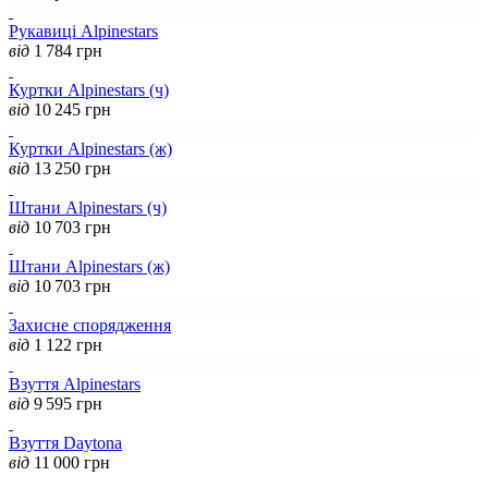
Рукавиці Alpinestars
від
1 784
грн
Куртки Alpinestars (ч)
від
10 245
грн
Куртки Alpinestars (ж)
від
13 250
грн
Штани Alpinestars (ч)
від
10 703
грн
Штани Alpinestars (ж)
від
10 703
грн
Захисне спорядження
від
1 122
грн
Взуття Alpinestars
від
9 595
грн
Взуття Daytona
від
11 000
грн