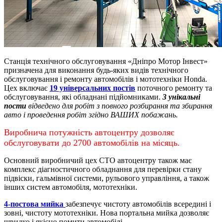
Станція технічного обслуговування «Дніпро Мотор Інвест»
призначена для виконання будь-яких видів технічного
обслуговування і ремонту автомобілів і мототехніки Honda.
Цех включає
19 універсальних постів
поточного ремонту та
обслуговування, які обладнані підйомниками.
3 унікальні
пости
відведено для робіт з повного розбирання та збирання
авто і проведення робіт згідно ВАШИХ побажань.
Виробнича потужність автоцентру дозволяє
обслуговувати до 2700 автомобілів на місяць.
Основний виробничий цех СТО автоцентру також має
комплекс діагностичного обладнання для перевірки стану
підвіски, гальмівної системи, рульового управління, а також
інших систем автомобіля, мототехніки.
4-постова мийка
забезпечує чистоту автомобілів всередині і
зовні, чистоту мототехніки.
Нова портальна мийка дозволяє
швидко і якісно помити автомобілі.