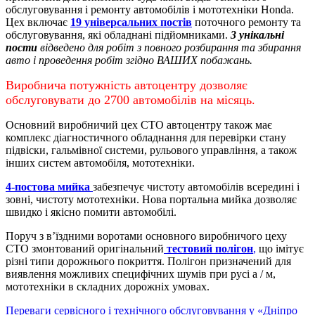
обслуговування і ремонту автомобілів і мототехніки Honda.
Цех включає
19 універсальних постів
поточного ремонту та
обслуговування, які обладнані підйомниками.
3 унікальні
пости
відведено для робіт з повного розбирання та збирання
авто і проведення робіт згідно ВАШИХ побажань.
Виробнича потужність автоцентру дозволяє
обслуговувати до 2700 автомобілів на місяць.
Основний виробничий цех СТО автоцентру також має
комплекс діагностичного обладнання для перевірки стану
підвіски, гальмівної системи, рульового управління, а також
інших систем автомобіля, мототехніки.
4-постова мийка
забезпечує чистоту автомобілів всередині і
зовні, чистоту мототехніки.
Нова портальна мийка дозволяє
швидко і якісно помити автомобілі.
Поруч з в’їздними воротами основного виробничого цеху
СТО змонтований оригінальний
тестовий полігон
,
що імітує
різні типи дорожнього покриття. Полігон призначений для
виявлення можливих специфічних шумів при русі а / м,
мототехніки в складних дорожніх умовах.
Переваги сервісного і технічного обслуговування у «Дніпро