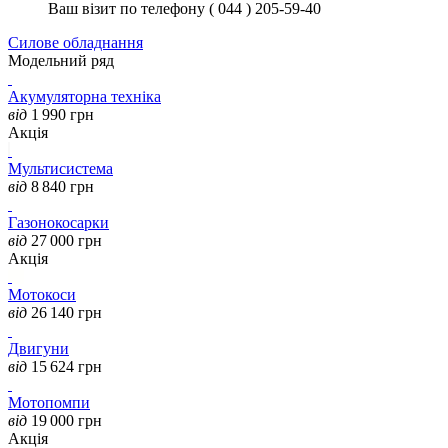
Ваш візит по телефону ( 044 ) 205-59-40
Силове обладнання
Модельний ряд
Акумуляторна техніка
від
1 990
грн
Акція
Мультисистема
від
8 840
грн
Газонокосарки
від
27 000
грн
Акція
Мотокоси
від
26 140
грн
Двигуни
від
15 624
грн
Мотопомпи
від
19 000
грн
Акція