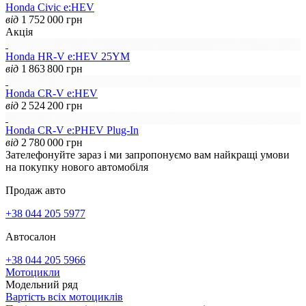
Honda Civic e:HEV
від
1 752 000
грн
Акція
Honda HR-V e:HEV 25YM
від
1 863 800
грн
Honda CR-V e:HEV
від
2 524 200
грн
Honda CR-V e:PHEV Plug-In
від
2 780 000
грн
Зателефонуйте зараз і ми запропонуємо вам найкращі умови
на покупку нового автомобіля
Продаж авто
+38 044 205 5977
Автосалон
+38 044 205 5966
Мотоцикли
Модельний ряд
Вартість всіх мотоциклів