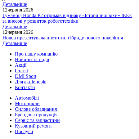
Детальніше
12
червня 2026
Гуманоїд Honda P2 отримав відзнаку «Історичної віхи» IEEE
за внесок у розвиток робототехніки
Детальніше
12
червня 2026
Honda презентувала прототип гібриду нового покоління
Детальніше
Про нашу компанію
Новини та події
Акції
Статті
DMI Sport
Для акціонерів
Контакти
Автомобілі
Мотоцикли
Силове обладнання
Брендова продукція
Сервіс та запчастини
Кузовний ремонт
Послуги