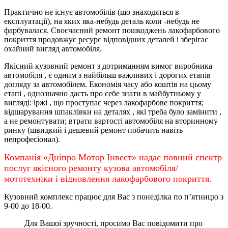
Практично не існує автомобілів (що знаходяться в
експлуатації), на яких яка-небудь деталь коли -небудь не
фарбувалася. Своєчасний ремонт пошкоджень лакофарбового
покриття продовжує ресурс відповідних деталей і зберігає
охайний вигляд автомобіля.
Якісний кузовний ремонт з дотриманням вимог виробника
автомобіля , є одним з найбільш важливих і дорогих етапів
догляду за автомобілем. Економія часу або коштів на цьому
етапі , однозначно дасть про себе знати в майбутньому у
вигляді: іржі , що проступає через лакофарбове покриття;
відшарування шпаклівки на деталях , які треба було замінити ,
а не ремонтувати; втрати вартості автомобіля на вторинному
ринку (швидкий і дешевий ремонт побачить навіть
непрофесіонал).
Компанія «Дніпро Мотор Інвест» надає повний спектр
послуг якісного ремонту кузова автомобіля/
мототехніки і відновлення лакофарбового покриття.
Кузовний комплекс працює для Вас з понеділка по
п’ятницю
з
9-00 до 18-00.
Для Вашої зручності, просимо Вас повідомити про