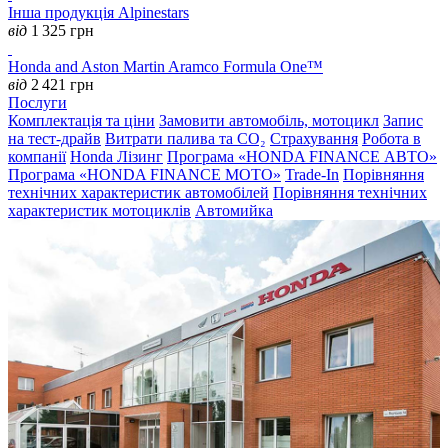
Інша продукція Alpinestars
від
1 325
грн
Honda and Aston Martin Aramco Formula One™
від
2 421
грн
Послуги
Комплектація та ціни
Замовити автомобіль, мотоцикл
Запис
на тест-драйв
Витрати палива та CO₂
Страхування
Робота в
компанії
Honda Лізинг
Програма «HONDA FINANCE АВТО»
Програма «HONDA FINANCE MOTO»
Trade-In
Порівняння
технічних характеристик автомобілей
Порівняння технічних
характеристик мотоциклів
Автомийка