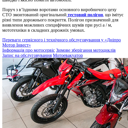
Поруч з в’їздними воротами основного виробничого цеху
СТО змонтований оригінальний
тестовий полігон
,
що імітує
різні типи дорожнього покриття. Полігон призначений для
виявлення можливих специфічних шумів при русі а / м,
мототехніки в складних дорожніх умовах.
Переваги сервісного і технічного обслуговування у «Дніпро
Мотор Інвест»
Інформація про мотосервіс
Зимове зберігання мотоциклів
Запис на обслуговування
Мотоевакуатор