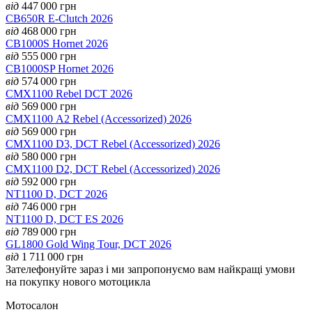
від
447 000
грн
CB650R E-Clutch 2026
від
468 000
грн
CB1000S Hornet 2026
від
555 000
грн
CB1000SP Hornet 2026
від
574 000
грн
CMX1100 Rebel DCT 2026
від
569 000
грн
CMX1100 А2 Rebel (Accessorized) 2026
від
569 000
грн
CMX1100 D3, DCT Rebel (Accessorized) 2026
від
580 000
грн
CMX1100 D2, DCT Rebel (Accessorized) 2026
від
592 000
грн
NT1100 D, DCT 2026
від
746 000
грн
NT1100 D, DCT ES 2026
від
789 000
грн
GL1800 Gold Wing Tour, DCT 2026
від
1 711 000
грн
Зателефонуйте зараз і ми запропонуємо вам найкращі умови
на покупку нового мотоцикла
Мотосалон