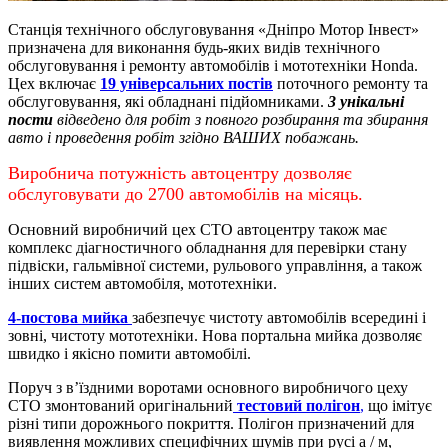
Станція технічного обслуговування «Дніпро Мотор Інвест»
призначена для виконання будь-яких видів технічного
обслуговування і ремонту автомобілів і мототехніки Honda.
Цех включає
19 універсальних постів
поточного ремонту та
обслуговування, які обладнані підйомниками.
3 унікальні
пости
відведено для робіт з повного розбирання та збирання
авто і проведення робіт згідно ВАШИХ побажань.
Виробнича потужність автоцентру дозволяє
обслуговувати до 2700 автомобілів на місяць.
Основний виробничий цех СТО автоцентру також має
комплекс діагностичного обладнання для перевірки стану
підвіски, гальмівної системи, рульового управління, а також
інших систем автомобіля, мототехніки.
4-постова мийка
забезпечує чистоту автомобілів всередині і
зовні, чистоту мототехніки.
Нова портальна мийка дозволяє
швидко і якісно помити автомобілі.
Поруч з в’їздними воротами основного виробничого цеху
СТО змонтований оригінальний
тестовий полігон
,
що імітує
різні типи дорожнього покриття. Полігон призначений для
виявлення можливих специфічних шумів при русі а / м,