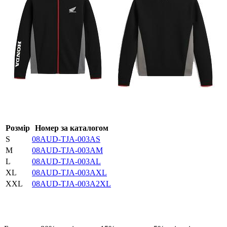
Розмір
Номер за каталогом
S
08AUD-TJA-003AS
M
08AUD-TJA-003AM
L
08AUD-TJA-003AL
XL
08AUD-TJA-003AXL
XXL
08AUD-TJA-003A2XL