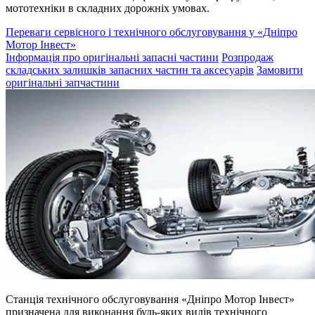
мототехніки в складних дорожніх умовах.
Переваги сервісного і технічного обслуговування у «Дніпро
Мотор Інвест»
Інформація про оригінальні запасні частини
Розпродаж
складських залишків запасних частин та аксесуарів
Замовити
оригінальні запчастини
Станція технічного обслуговування «Дніпро Мотор Інвест»
призначена для виконання будь-яких видів технічного