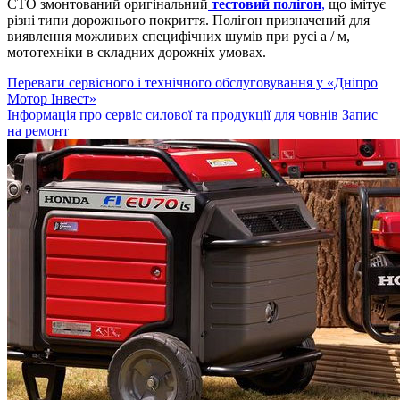
СТО змонтований оригінальний
тестовий полігон
,
що імітує
різні типи дорожнього покриття. Полігон призначений для
виявлення можливих специфічних шумів при русі а / м,
мототехніки в складних дорожніх умовах.
Переваги сервісного і технічного обслуговування у «Дніпро
Мотор Інвест»
Інформація про сервіс силової та продукції для човнів
Запис
на ремонт