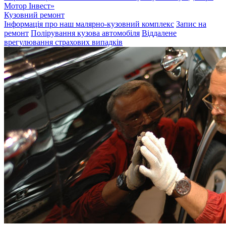
Мотор Інвест»
Кузовний ремонт
Інформація про наш малярно-кузовний комплекс
Запис на
ремонт
Полірування кузова автомобіля
Віддалене
врегулювання страхових випадків