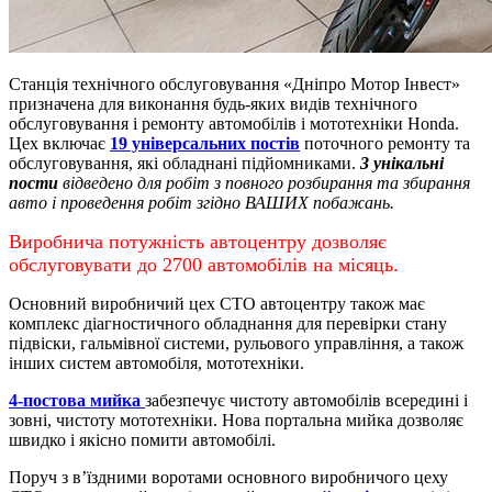
Станція технічного обслуговування «Дніпро Мотор Інвест»
призначена для виконання будь-яких видів технічного
обслуговування і ремонту автомобілів і мототехніки Honda.
Цех включає
19 універсальних постів
поточного ремонту та
обслуговування, які обладнані підйомниками.
3 унікальні
пости
відведено для робіт з повного розбирання та збирання
авто і проведення робіт згідно ВАШИХ побажань.
Виробнича потужність автоцентру дозволяє
обслуговувати до 2700 автомобілів на місяць.
Основний виробничий цех СТО автоцентру також має
комплекс діагностичного обладнання для перевірки стану
підвіски, гальмівної системи, рульового управління, а також
інших систем автомобіля, мототехніки.
4-постова мийка
забезпечує чистоту автомобілів всередині і
зовні, чистоту мототехніки.
Нова портальна мийка дозволяє
швидко і якісно помити автомобілі.
Поруч з в’їздними воротами основного виробничого цеху