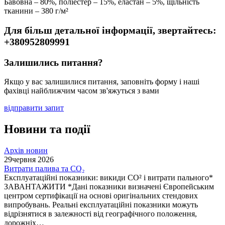
Бавовна – 80%, поліестер – 15%, еластан – 5%, щільність
тканини – 380 г/м²
Для більш детальної інформації, звертайтесь:
+380952809991
Залишились питання?
Якщо у вас залишилися питання, заповніть форму і наші
фахівці найближчим часом зв'яжуться з вами
відправити запит
Новини та події
Архів новин
29
червня 2026
Витрати палива та CO₂
Експлуатаційні показники: викиди СО² і витрати пального*
ЗАВАНТАЖИТИ *Дані показники визначені Європейським
центром сертифікації на основі оригінальних стендових
випробувань. Реальні експлуатаційні показники можуть
відрізнятися в залежності від географічного положення,
дорожніх…