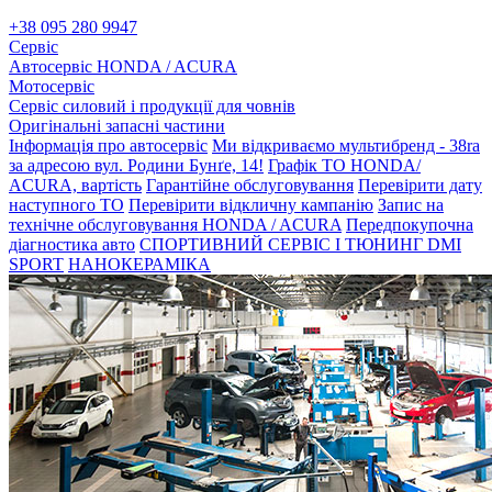
+38 095 280 9947
Сервіс
Автосервіс HONDA / ACURA
Мотосервіс
Сервіс силовий і продукції для човнів
Оригінальні запасні частини
Інформація про автосервіс
Ми відкриваємо мультибренд - 38ra
за адресою вул. Родини Бунґе, 14!
Графік ТО HONDA/
ACURA, вартість
Гарантійне обслуговування
Перевірити дату
наступного ТО
Перевірити відкличну кампанію
Запис на
технічне обслуговування HONDA / ACURA
Передпокупочна
діагностика авто
СПОРТИВНИЙ СЕРВІС І ТЮНИНГ DMI
SPORT
НАНОКЕРАМІКА