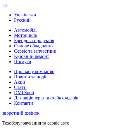
ua
Українська
Русский
Автомобілі
Мотоцикли
Брендова продукція
Силове обладнання
Сервіс та запчастини
Кузовний ремонт
Послуги
Про нашу компанію
Новини та події
Акції
Статті
DMI Sport
Для акціонерів та стейкхолдерів
Контакти
зворотний дзвінок
Техобслуговування та сервіс авто