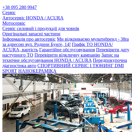
+38 095 280 9947
Сервіс
Автосервіс HONDA / ACURA
Мотосервіс
Сервіс силовий і продукції для човнів
Оригінальні запасні частини
Інформація про автосервіс
Ми відкриваємо мультибренд - 38ra
за адресою вул. Родини Бунґе, 14!
Графік ТО HONDA/
ACURA, вартість
Гарантійне обслуговування
Перевірити дату
наступного ТО
Перевірити відкличну кампанію
Запис на
технічне обслуговування HONDA / ACURA
Передпокупочна
діагностика авто
СПОРТИВНИЙ СЕРВІС І ТЮНИНГ DMI
SPORT
НАНОКЕРАМІКА