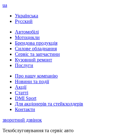
ua
Українська
Русский
Автомобілі
Мотоцикли
Брендова продукція
Силове обладнання
Сервіс та запчастини
Кузовний ремонт
Послуги
Про нашу компанію
Новини та події
Акції
Статті
DMI Sport
Для акціонерів та стейкхолдерів
Контакти
зворотний дзвінок
Техобслуговування та сервіс авто