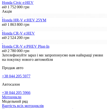
Honda Civic e:HEV
від
1 752 000
грн
Акція
Honda HR-V e:HEV 25YM
від
1 863 800
грн
Honda CR-V e:HEV
від
2 524 200
грн
Honda CR-V e:PHEV Plug-In
від
2 780 000
грн
Зателефонуйте зараз і ми запропонуємо вам найкращі умови
на покупку нового автомобіля
Продаж авто
+38 044 205 5977
Автосалон
+38 044 205 5966
Мотоцикли
Модельний ряд
Вартість всіх мотоциклів