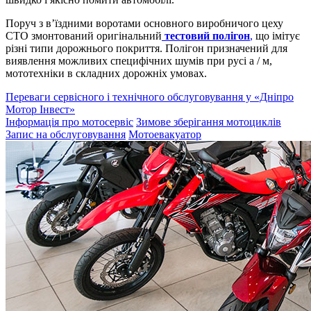
Поруч з в’їздними воротами основного виробничого цеху
СТО змонтований оригінальний
тестовий полігон
,
що імітує
різні типи дорожнього покриття. Полігон призначений для
виявлення можливих специфічних шумів при русі а / м,
мототехніки в складних дорожніх умовах.
Переваги сервісного і технічного обслуговування у «Дніпро
Мотор Інвест»
Інформація про мотосервіс
Зимове зберігання мотоциклів
Запис на обслуговування
Мотоевакуатор