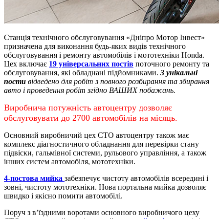
Станція технічного обслуговування «Дніпро Мотор Інвест»
призначена для виконання будь-яких видів технічного
обслуговування і ремонту автомобілів і мототехніки Honda.
Цех включає
19 універсальних постів
поточного ремонту та
обслуговування, які обладнані підйомниками.
3 унікальні
пости
відведено для робіт з повного розбирання та збирання
авто і проведення робіт згідно ВАШИХ побажань.
Виробнича потужність автоцентру дозволяє
обслуговувати до 2700 автомобілів на місяць.
Основний виробничий цех СТО автоцентру також має
комплекс діагностичного обладнання для перевірки стану
підвіски, гальмівної системи, рульового управління, а також
інших систем автомобіля, мототехніки.
4-постова мийка
забезпечує чистоту автомобілів всередині і
зовні, чистоту мототехніки.
Нова портальна мийка дозволяє
швидко і якісно помити автомобілі.
Поруч з в’їздними воротами основного виробничого цеху