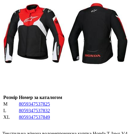
Розмір
Номер за каталогом
M
8059347537825
L
8059347537832
XL
8059347537849
Текстильна жіноча водонепроникна куртка Honda T-Jaws V4