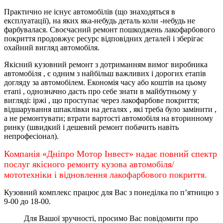
Практично не існує автомобілів (що знаходяться в
експлуатації), на яких яка-небудь деталь коли -небудь не
фарбувалася. Своєчасний ремонт пошкоджень лакофарбового
покриття продовжує ресурс відповідних деталей і зберігає
охайний вигляд автомобіля.
Якісний кузовний ремонт з дотриманням вимог виробника
автомобіля , є одним з найбільш важливих і дорогих етапів
догляду за автомобілем. Економія часу або коштів на цьому
етапі , однозначно дасть про себе знати в майбутньому у
вигляді: іржі , що проступає через лакофарбове покриття;
відшарування шпаклівки на деталях , які треба було замінити ,
а не ремонтувати; втрати вартості автомобіля на вторинному
ринку (швидкий і дешевий ремонт побачить навіть
непрофесіонал).
Компанія «Дніпро Мотор Інвест» надає повний спектр
послуг якісного ремонту кузова автомобіля/
мототехніки і відновлення лакофарбового покриття.
Кузовний комплекс працює для Вас з понеділка по
п’ятницю
з
9-00 до 18-00.
Для Вашої зручності, просимо Вас повідомити про