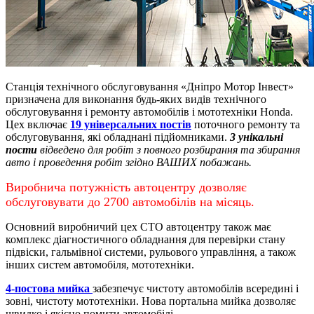
Станція технічного обслуговування «Дніпро Мотор Інвест»
призначена для виконання будь-яких видів технічного
обслуговування і ремонту автомобілів і мототехніки Honda.
Цех включає
19 універсальних постів
поточного ремонту та
обслуговування, які обладнані підйомниками.
3 унікальні
пости
відведено для робіт з повного розбирання та збирання
авто і проведення робіт згідно ВАШИХ побажань.
Виробнича потужність автоцентру дозволяє
обслуговувати до 2700 автомобілів на місяць.
Основний виробничий цех СТО автоцентру також має
комплекс діагностичного обладнання для перевірки стану
підвіски, гальмівної системи, рульового управління, а також
інших систем автомобіля, мототехніки.
4-постова мийка
забезпечує чистоту автомобілів всередині і
зовні, чистоту мототехніки.
Нова портальна мийка дозволяє
швидко і якісно помити автомобілі.