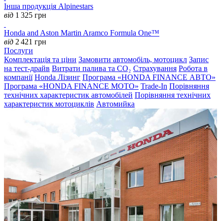
Інша продукція Alpinestars
від
1 325
грн
Honda and Aston Martin Aramco Formula One™
від
2 421
грн
Послуги
Комплектація та ціни
Замовити автомобіль, мотоцикл
Запис
на тест-драйв
Витрати палива та CO₂
Страхування
Робота в
компанії
Honda Лізинг
Програма «HONDA FINANCE АВТО»
Програма «HONDA FINANCE MOTO»
Trade-In
Порівняння
технічних характеристик автомобілей
Порівняння технічних
характеристик мотоциклів
Автомийка