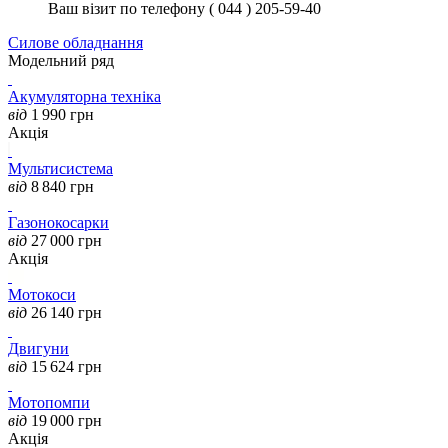
Ваш візит по телефону ( 044 ) 205-59-40
Силове обладнання
Модельний ряд
Акумуляторна техніка
від
1 990
грн
Акція
Мультисистема
від
8 840
грн
Газонокосарки
від
27 000
грн
Акція
Мотокоси
від
26 140
грн
Двигуни
від
15 624
грн
Мотопомпи
від
19 000
грн
Акція