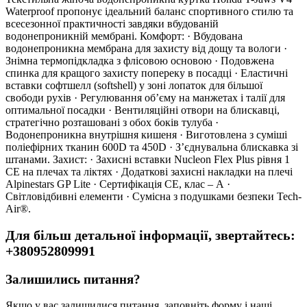
Waterproof пропонує ідеальний баланс спортивного стилю та
всесезонної практичності завдяки вбудованій
водонепроникній мембрані. Комфорт: · Вбудована
водонепроникна мембрана для захисту від дощу та вологи ·
Знімна термопідкладка з флісовою основою · Подовжена
спинка для кращого захисту попереку в посадці · Еластичні
вставки софтшелл (softshell) у зоні лопаток для більшої
свободи рухів · Регулювання об’єму на манжетах і талії для
оптимальної посадки · Вентиляційні отвори на блискавці,
стратегічно розташовані з обох боків тулуба ·
Водонепроникна внутрішня кишеня · Виготовлена ​​з суміші
поліефірних тканин 600D та 450D · З’єднувальна блискавка зі
штанами. Захист: · Захисні вставки Nucleon Flex Plus рівня 1
CE на плечах та ліктях · Додаткові захисні накладки на плечі
Alpinestars GP Lite · Сертифікація CE, клас – А ·
Світловідбивні елементи · Сумісна з подушками безпеки Tech-
Air®.
Для більш детальної інформації, звертайтесь:
+380952809991
Залишились питання?
Якщо у вас залишилися питання, заповніть форму і наші