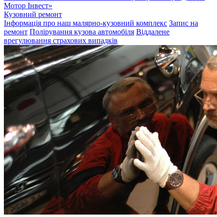
Мотор Інвест»
Кузовний ремонт
Інформація про наш малярно-кузовний комплекс
Запис на
ремонт
Полірування кузова автомобіля
Віддалене
врегулювання страхових випадків