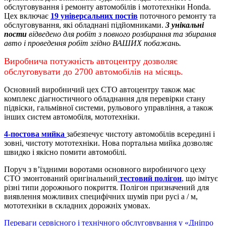
обслуговування і ремонту автомобілів і мототехніки Honda.
Цех включає
19 універсальних постів
поточного ремонту та
обслуговування, які обладнані підйомниками.
3 унікальні
пости
відведено для робіт з повного розбирання та збирання
авто і проведення робіт згідно ВАШИХ побажань.
Виробнича потужність автоцентру дозволяє
обслуговувати до 2700 автомобілів на місяць.
Основний виробничий цех СТО автоцентру також має
комплекс діагностичного обладнання для перевірки стану
підвіски, гальмівної системи, рульового управління, а також
інших систем автомобіля, мототехніки.
4-постова мийка
забезпечує чистоту автомобілів всередині і
зовні, чистоту мототехніки.
Нова портальна мийка дозволяє
швидко і якісно помити автомобілі.
Поруч з в’їздними воротами основного виробничого цеху
СТО змонтований оригінальний
тестовий полігон
,
що імітує
різні типи дорожнього покриття. Полігон призначений для
виявлення можливих специфічних шумів при русі а / м,
мототехніки в складних дорожніх умовах.
Переваги сервісного і технічного обслуговування у «Дніпро