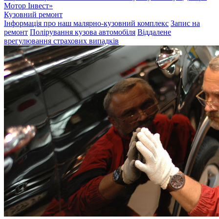
Мотор Інвест»
Кузовний ремонт
Інформація про наш малярно-кузовний комплекс
Запис на
ремонт
Полірування кузова автомобіля
Віддалене
врегулювання страхових випадків