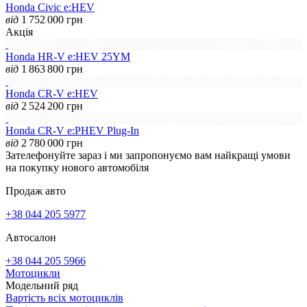
Honda Civic e:HEV
від
1 752 000
грн
Акція
Honda HR-V e:HEV 25YM
від
1 863 800
грн
Honda CR-V e:HEV
від
2 524 200
грн
Honda CR-V e:PHEV Plug-In
від
2 780 000
грн
Зателефонуйте зараз і ми запропонуємо вам найкращі умови
на покупку нового автомобіля
Продаж авто
+38 044 205 5977
Автосалон
+38 044 205 5966
Мотоцикли
Модельний ряд
Вартість всіх мотоциклів