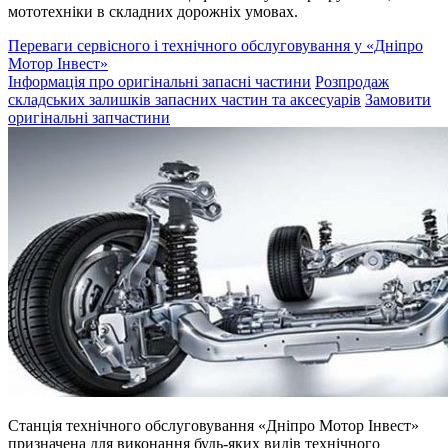
мототехніки в складних дорожніх умовах.
Переваги сервісного і технічного обслуговування у «Дніпро
Мотор Інвест»
Інформація про оригінальні запасні частини
Розпродаж
складських залишків запасних частин та аксесуарів
Замовити
оригінальні запчастини
Станція технічного обслуговування «Дніпро Мотор Інвест»
призначена для виконання будь-яких видів технічного