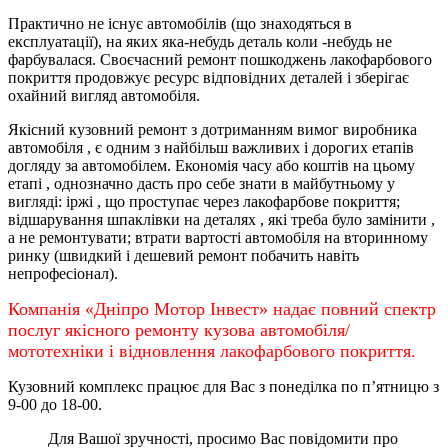
Практично не існує автомобілів (що знаходяться в
експлуатації), на яких яка-небудь деталь коли -небудь не
фарбувалася. Своєчасний ремонт пошкоджень лакофарбового
покриття продовжує ресурс відповідних деталей і зберігає
охайний вигляд автомобіля.
Якісний кузовний ремонт з дотриманням вимог виробника
автомобіля , є одним з найбільш важливих і дорогих етапів
догляду за автомобілем. Економія часу або коштів на цьому
етапі , однозначно дасть про себе знати в майбутньому у
вигляді: іржі , що проступає через лакофарбове покриття;
відшарування шпаклівки на деталях , які треба було замінити ,
а не ремонтувати; втрати вартості автомобіля на вторинному
ринку (швидкий і дешевий ремонт побачить навіть
непрофесіонал).
Компанія «Дніпро Мотор Інвест» надає повний спектр
послуг якісного ремонту кузова автомобіля/
мототехніки і відновлення лакофарбового покриття.
Кузовний комплекс працює для Вас з понеділка по
п’ятницю
з
9-00 до 18-00.
Для Вашої зручності, просимо Вас повідомити про