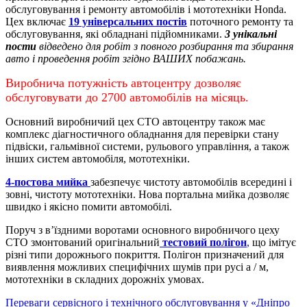
обслуговування і ремонту автомобілів і мототехніки Honda.
Цех включає
19 універсальних постів
поточного ремонту та
обслуговування, які обладнані підйомниками.
3 унікальні
пости
відведено для робіт з повного розбирання та збирання
авто і проведення робіт згідно ВАШИХ побажань.
Виробнича потужність автоцентру дозволяє
обслуговувати до 2700 автомобілів на місяць.
Основний виробничий цех СТО автоцентру також має
комплекс діагностичного обладнання для перевірки стану
підвіски, гальмівної системи, рульового управління, а також
інших систем автомобіля, мототехніки.
4-постова мийка
забезпечує чистоту автомобілів всередині і
зовні, чистоту мототехніки.
Нова портальна мийка дозволяє
швидко і якісно помити автомобілі.
Поруч з в’їздними воротами основного виробничого цеху
СТО змонтований оригінальний
тестовий полігон
,
що імітує
різні типи дорожнього покриття. Полігон призначений для
виявлення можливих специфічних шумів при русі а / м,
мототехніки в складних дорожніх умовах.
Переваги сервісного і технічного обслуговування у «Дніпро