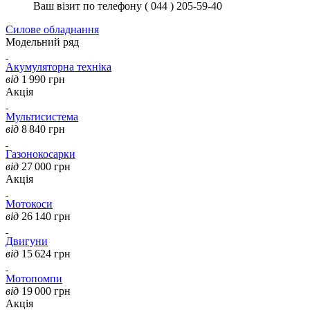
Ваш візит по телефону ( 044 ) 205-59-40
Силове обладнання
Модельний ряд
Акумуляторна техніка
від
1 990
грн
Акція
Мультисистема
від
8 840
грн
Газонокосарки
від
27 000
грн
Акція
Мотокоси
від
26 140
грн
Двигуни
від
15 624
грн
Мотопомпи
від
19 000
грн
Акція