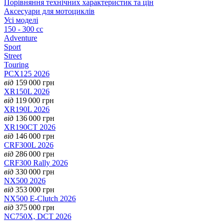
Порівняння технічних характеристик та цін
Аксесуари для мотоциклів
Усі моделі
150 - 300 cc
Adventure
Sport
Street
Touring
PCX125 2026
від
159 000
грн
XR150L 2026
від
119 000
грн
XR190L 2026
від
136 000
грн
XR190CT 2026
від
146 000
грн
CRF300L 2026
від
286 000
грн
CRF300 Rally 2026
від
330 000
грн
NX500 2026
від
353 000
грн
NX500 E-Clutch 2026
від
375 000
грн
NC750X, DCT 2026