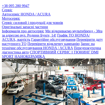
+38 095 280 9947
Сервіс
Автосервіс HONDA / ACURA
Мотосервіс
Сервіс силовий і продукції для човнів
Оригінальні запасні частини
Інформація про автосервіс
Ми відкриваємо мультибренд - 38ra
за адресою вул. Родини Бунґе, 14!
Графік ТО HONDA/
ACURA, вартість
Гарантійне обслуговування
Перевірити дату
наступного ТО
Перевірити відкличну кампанію
Запис на
технічне обслуговування HONDA / ACURA
Передпокупочна
діагностика авто
СПОРТИВНИЙ СЕРВІС І ТЮНИНГ DMI
SPORT
НАНОКЕРАМІКА