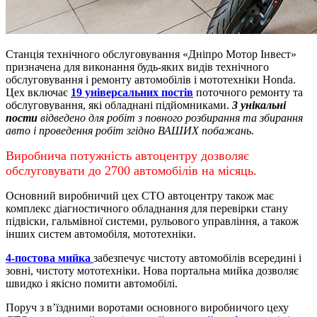
Станція технічного обслуговування «Дніпро Мотор Інвест»
призначена для виконання будь-яких видів технічного
обслуговування і ремонту автомобілів і мототехніки Honda.
Цех включає
19 універсальних постів
поточного ремонту та
обслуговування, які обладнані підйомниками.
3 унікальні
пости
відведено для робіт з повного розбирання та збирання
авто і проведення робіт згідно ВАШИХ побажань.
Виробнича потужність автоцентру дозволяє
обслуговувати до 2700 автомобілів на місяць.
Основний виробничий цех СТО автоцентру також має
комплекс діагностичного обладнання для перевірки стану
підвіски, гальмівної системи, рульового управління, а також
інших систем автомобіля, мототехніки.
4-постова мийка
забезпечує чистоту автомобілів всередині і
зовні, чистоту мототехніки.
Нова портальна мийка дозволяє
швидко і якісно помити автомобілі.
Поруч з в’їздними воротами основного виробничого цеху