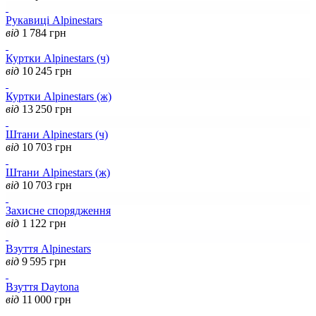
Рукавиці Alpinestars
від
1 784
грн
Куртки Alpinestars (ч)
від
10 245
грн
Куртки Alpinestars (ж)
від
13 250
грн
Штани Alpinestars (ч)
від
10 703
грн
Штани Alpinestars (ж)
від
10 703
грн
Захисне спорядження
від
1 122
грн
Взуття Alpinestars
від
9 595
грн
Взуття Daytona
від
11 000
грн