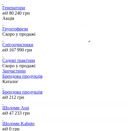
Генератори
від
80 240
грн
Акція
Грунтофрези
Скоро у продажі
Снігоочисники
від
167 990
грн
Садові трактори
Скоро у продажі
Запчастини
Брендова продукція
Каталог
Брендова продукція
від
212
грн
Шоломи Arai
від
47 233
грн
Шоломи Kabuto
від
0
грн