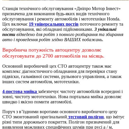
Станція технічного обслуговування «Дніпро Мотор Інвест»
призначена для виконання будь-яких видів технічного
обслуговування і ремонту автомобілів і мототехніки Honda.
Цех включає
19 універсальних постів
поточного ремонту та
обслуговування, які обладнані підйомниками.
3 унікальні
пости
відведено для робіт з повного розбирання та збирання
авто і проведення робіт згідно ВАШИХ побажань.
Виробнича потужність автоцентру дозволяє
обслуговувати до 2700 автомобілів на місяць.
Основний виробничий цех СТО автоцентру також має
комплекс діагностичного обладнання для перевірки стану
підвіски, гальмівної системи, рульового управління, а також
інших систем автомобіля, мототехніки.
4-постова мийка
забезпечує чистоту автомобілів всередині і
зовні, чистоту мототехніки.
Нова портальна мийка дозволяє
швидко і якісно помити автомобілі.
Поруч з в’їздними воротами основного виробничого цеху
СТО змонтований оригінальний
тестовий полігон
,
що імітує
різні типи дорожнього покриття. Полігон призначений для
виявлення можливих специфічних шумів при русі а / м,