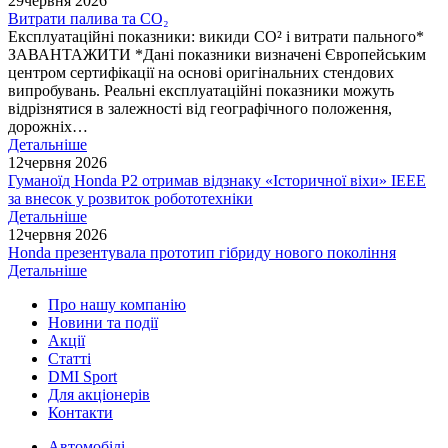
29
червня 2026
Витрати палива та CO₂
Експлуатаційні показники: викиди СО² і витрати пального*
ЗАВАНТАЖИТИ *Дані показники визначені Європейським
центром сертифікації на основі оригінальних стендових
випробувань. Реальні експлуатаційні показники можуть
відрізнятися в залежності від географічного положення,
дорожніх…
Детальніше
12
червня 2026
Гуманоїд Honda P2 отримав відзнаку «Історичної віхи» IEEE
за внесок у розвиток робототехніки
Детальніше
12
червня 2026
Honda презентувала прототип гібриду нового покоління
Детальніше
Про нашу компанію
Новини та події
Акції
Статті
DMI Sport
Для акціонерів
Контакти
Автомобілі