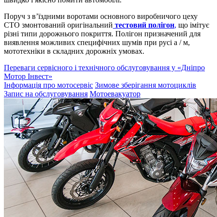
Поруч з в’їздними воротами основного виробничого цеху
СТО змонтований оригінальний
тестовий полігон
,
що імітує
різні типи дорожнього покриття. Полігон призначений для
виявлення можливих специфічних шумів при русі а / м,
мототехніки в складних дорожніх умовах.
Переваги сервісного і технічного обслуговування у «Дніпро
Мотор Інвест»
Інформація про мотосервіс
Зимове зберігання мотоциклів
Запис на обслуговування
Мотоевакуатор