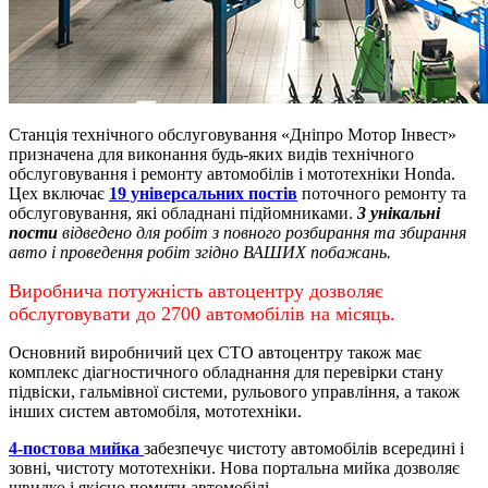
Станція технічного обслуговування «Дніпро Мотор Інвест»
призначена для виконання будь-яких видів технічного
обслуговування і ремонту автомобілів і мототехніки Honda.
Цех включає
19 універсальних постів
поточного ремонту та
обслуговування, які обладнані підйомниками.
3 унікальні
пости
відведено для робіт з повного розбирання та збирання
авто і проведення робіт згідно ВАШИХ побажань.
Виробнича потужність автоцентру дозволяє
обслуговувати до 2700 автомобілів на місяць.
Основний виробничий цех СТО автоцентру також має
комплекс діагностичного обладнання для перевірки стану
підвіски, гальмівної системи, рульового управління, а також
інших систем автомобіля, мототехніки.
4-постова мийка
забезпечує чистоту автомобілів всередині і
зовні, чистоту мототехніки.
Нова портальна мийка дозволяє
швидко і якісно помити автомобілі.