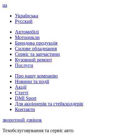
ua
Українська
Русский
Автомобілі
Мотоцикли
Брендова продукція
Силове обладнання
Сервіс та запчастини
Кузовний ремонт
Послуги
Про нашу компанію
Новини та події
Акції
Статті
DMI Sport
Для акціонерів та стейкхолдерів
Контакти
зворотний дзвінок
Техобслуговування та сервіс авто