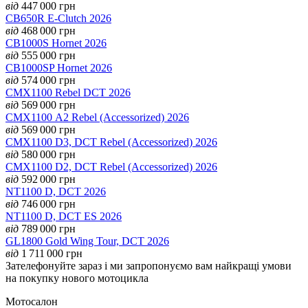
від
447 000
грн
CB650R E-Clutch 2026
від
468 000
грн
CB1000S Hornet 2026
від
555 000
грн
CB1000SP Hornet 2026
від
574 000
грн
CMX1100 Rebel DCT 2026
від
569 000
грн
CMX1100 А2 Rebel (Accessorized) 2026
від
569 000
грн
CMX1100 D3, DCT Rebel (Accessorized) 2026
від
580 000
грн
CMX1100 D2, DCT Rebel (Accessorized) 2026
від
592 000
грн
NT1100 D, DCT 2026
від
746 000
грн
NT1100 D, DCT ES 2026
від
789 000
грн
GL1800 Gold Wing Tour, DCT 2026
від
1 711 000
грн
Зателефонуйте зараз і ми запропонуємо вам найкращі умови
на покупку нового мотоцикла
Мотосалон