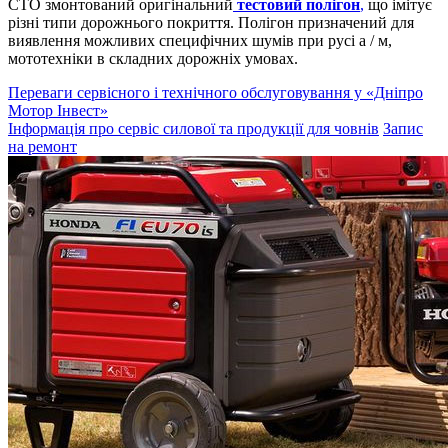
СТО змонтований оригінальний
тестовий полігон
,
що імітує
різні типи дорожнього покриття. Полігон призначений для
виявлення можливих специфічних шумів при русі а / м,
мототехніки в складних дорожніх умовах.
Переваги сервісного і технічного обслуговування у «Дніпро
Мотор Інвест»
Інформація про сервіс силової та продукції для човнів
Запис
на ремонт