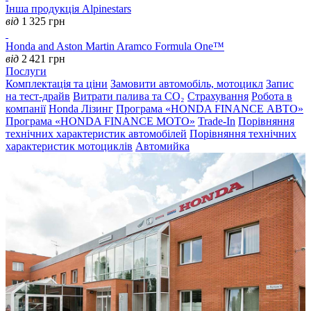
Інша продукція Alpinestars
від
1 325
грн
Honda and Aston Martin Aramco Formula One™
від
2 421
грн
Послуги
Комплектація та ціни
Замовити автомобіль, мотоцикл
Запис
на тест-драйв
Витрати палива та CO₂
Страхування
Робота в
компанії
Honda Лізинг
Програма «HONDA FINANCE АВТО»
Програма «HONDA FINANCE MOTO»
Trade-In
Порівняння
технічних характеристик автомобілей
Порівняння технічних
характеристик мотоциклів
Автомийка