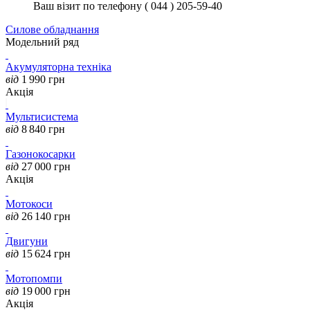
Ваш візит по телефону ( 044 ) 205-59-40
Силове обладнання
Модельний ряд
Акумуляторна техніка
від
1 990
грн
Акція
Мультисистема
від
8 840
грн
Газонокосарки
від
27 000
грн
Акція
Мотокоси
від
26 140
грн
Двигуни
від
15 624
грн
Мотопомпи
від
19 000
грн
Акція