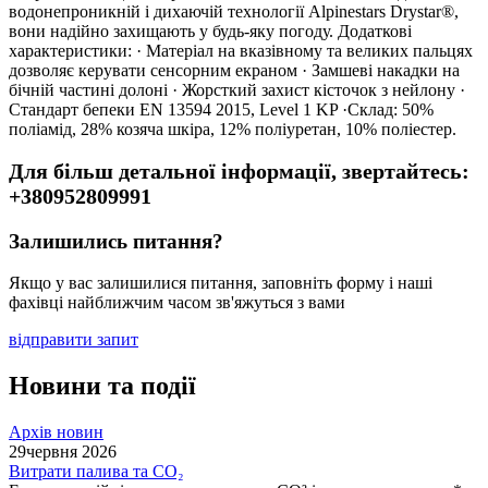
водонепроникній і дихаючій технології Alpinestars Drystar®,
вони надійно захищають у будь-яку погоду. Додаткові
характеристики: · Матеріал на вказівному та великих пальцях
дозволяє керувати сенсорним екраном · Замшеві накадки на
бічній частині долоні · Жорсткий захист кісточок з нейлону ·
Стандарт бепеки EN 13594 2015, Level 1 KP ·Склад: 50%
поліамід, 28% козяча шкіра, 12% поліуретан, 10% поліестер.
Для більш детальної інформації, звертайтесь:
+380952809991
Залишились питання?
Якщо у вас залишилися питання, заповніть форму і наші
фахівці найближчим часом зв'яжуться з вами
відправити запит
Новини та події
Архів новин
29
червня 2026
Витрати палива та CO₂