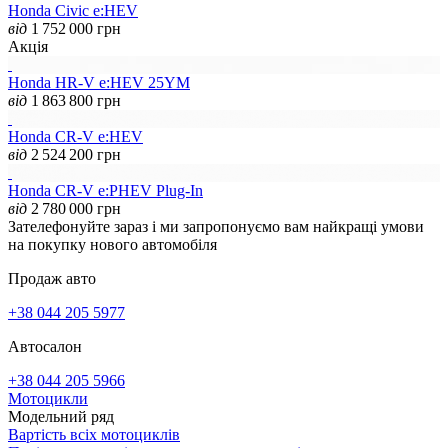
Honda Civic e:HEV
від
1 752 000
грн
Акція
Honda HR-V e:HEV 25YM
від
1 863 800
грн
Honda CR-V e:HEV
від
2 524 200
грн
Honda CR-V e:PHEV Plug-In
від
2 780 000
грн
Зателефонуйте зараз і ми запропонуємо вам найкращі умови
на покупку нового автомобіля
Продаж авто
+38 044 205 5977
Автосалон
+38 044 205 5966
Мотоцикли
Модельний ряд
Вартість всіх мотоциклів