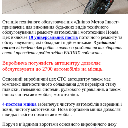
Станція технічного обслуговування «Дніпро Мотор Інвест»
призначена для виконання будь-яких видів технічного
обслуговування і ремонту автомобілів і мототехніки Honda.
Цех включає
19 універсальних постів
поточного ремонту та
обслуговування, які обладнані підйомниками.
3 унікальні
пости
відведено для робіт з повного розбирання та збирання
авто і проведення робіт згідно ВАШИХ побажань.
Виробнича потужність автоцентру дозволяє
обслуговувати до 2700 автомобілів на місяць.
Основний виробничий цех СТО автоцентру також має
комплекс діагностичного обладнання для перевірки стану
підвіски, гальмівної системи, рульового управління, а також
інших систем автомобіля, мототехніки.
4-постова мийка
забезпечує чистоту автомобілів всередині і
зовні, чистоту мототехніки.
Нова портальна мийка дозволяє
швидко і якісно помити автомобілі.
Поруч з в’їздними воротами основного виробничого цеху