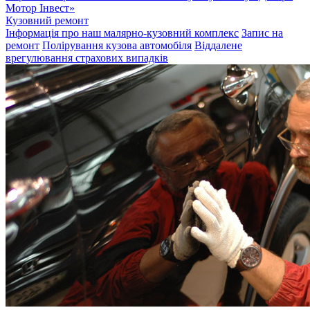
Мотор Інвест»
Кузовний ремонт
Інформація про наш малярно-кузовний комплекс
Запис на
ремонт
Полірування кузова автомобіля
Віддалене
врегулювання страхових випадків