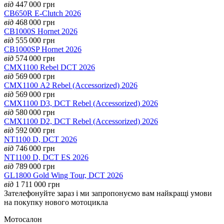
від
447 000
грн
CB650R E-Clutch 2026
від
468 000
грн
CB1000S Hornet 2026
від
555 000
грн
CB1000SP Hornet 2026
від
574 000
грн
CMX1100 Rebel DCT 2026
від
569 000
грн
CMX1100 А2 Rebel (Accessorized) 2026
від
569 000
грн
CMX1100 D3, DCT Rebel (Accessorized) 2026
від
580 000
грн
CMX1100 D2, DCT Rebel (Accessorized) 2026
від
592 000
грн
NT1100 D, DCT 2026
від
746 000
грн
NT1100 D, DCT ES 2026
від
789 000
грн
GL1800 Gold Wing Tour, DCT 2026
від
1 711 000
грн
Зателефонуйте зараз і ми запропонуємо вам найкращі умови
на покупку нового мотоцикла
Мотосалон