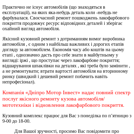
Практично не існує автомобілів (що знаходяться в
експлуатації), на яких яка-небудь деталь коли -небудь не
фарбувалася. Своєчасний ремонт пошкоджень лакофарбового
покриття продовжує ресурс відповідних деталей і зберігає
охайний вигляд автомобіля.
Якісний кузовний ремонт з дотриманням вимог виробника
автомобіля , є одним з найбільш важливих і дорогих етапів
догляду за автомобілем. Економія часу або коштів на цьому
етапі , однозначно дасть про себе знати в майбутньому у
вигляді: іржі , що проступає через лакофарбове покриття;
відшарування шпаклівки на деталях , які треба було замінити ,
а не ремонтувати; втрати вартості автомобіля на вторинному
ринку (швидкий і дешевий ремонт побачить навіть
непрофесіонал).
Компанія «Дніпро Мотор Інвест» надає повний спектр
послуг якісного ремонту кузова автомобіля/
мототехніки і відновлення лакофарбового покриття.
Кузовний комплекс працює для Вас з понеділка по
п’ятницю
з
9-00 до 18-00.
Для Вашої зручності, просимо Вас повідомити про