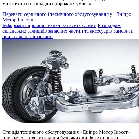
мототехніки в складних дорожніх умовах.
Переваги сервісного і технічного обслуговування у «Дніпро
Мотор Інвест»
Інформація про оригінальні запасні частини
Розпродаж
складських залишків запасних частин та аксесуарів
Замовити
оригінальні запчастини
Станція технічного обслуговування «Дніпро Мотор Інвест»
призначена для виконання будь-яких видів технічного