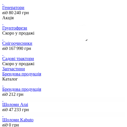
Генератори
від
80 240
грн
Акція
Грунтофрези
Скоро у продажі
Снігоочисники
від
167 990
грн
Садові трактори
Скоро у продажі
Запчастини
Брендова продукція
Каталог
Брендова продукція
від
212
грн
Шоломи Arai
від
47 233
грн
Шоломи Kabuto
від
0
грн