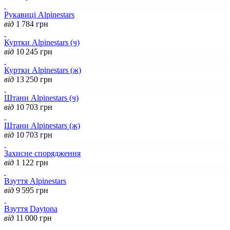
Рукавиці Alpinestars
від
1 784
грн
Куртки Alpinestars (ч)
від
10 245
грн
Куртки Alpinestars (ж)
від
13 250
грн
Штани Alpinestars (ч)
від
10 703
грн
Штани Alpinestars (ж)
від
10 703
грн
Захисне спорядження
від
1 122
грн
Взуття Alpinestars
від
9 595
грн
Взуття Daytona
від
11 000
грн