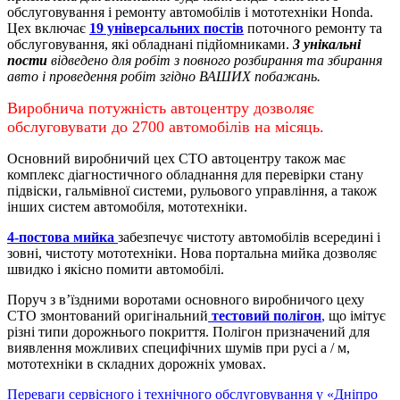
обслуговування і ремонту автомобілів і мототехніки Honda.
Цех включає
19 універсальних постів
поточного ремонту та
обслуговування, які обладнані підйомниками.
3 унікальні
пости
відведено для робіт з повного розбирання та збирання
авто і проведення робіт згідно ВАШИХ побажань.
Виробнича потужність автоцентру дозволяє
обслуговувати до 2700 автомобілів на місяць.
Основний виробничий цех СТО автоцентру також має
комплекс діагностичного обладнання для перевірки стану
підвіски, гальмівної системи, рульового управління, а також
інших систем автомобіля, мототехніки.
4-постова мийка
забезпечує чистоту автомобілів всередині і
зовні, чистоту мототехніки.
Нова портальна мийка дозволяє
швидко і якісно помити автомобілі.
Поруч з в’їздними воротами основного виробничого цеху
СТО змонтований оригінальний
тестовий полігон
,
що імітує
різні типи дорожнього покриття. Полігон призначений для
виявлення можливих специфічних шумів при русі а / м,
мототехніки в складних дорожніх умовах.
Переваги сервісного і технічного обслуговування у «Дніпро