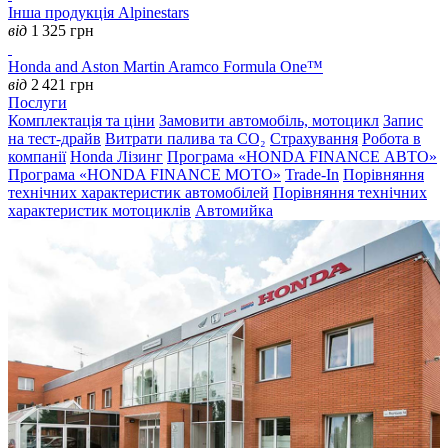
Інша продукція Alpinestars
від
1 325
грн
Honda and Aston Martin Aramco Formula One™
від
2 421
грн
Послуги
Комплектація та ціни
Замовити автомобіль, мотоцикл
Запис
на тест-драйв
Витрати палива та CO₂
Страхування
Робота в
компанії
Honda Лізинг
Програма «HONDA FINANCE АВТО»
Програма «HONDA FINANCE MOTO»
Trade-In
Порівняння
технічних характеристик автомобілей
Порівняння технічних
характеристик мотоциклів
Автомийка