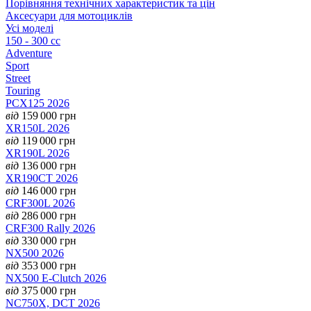
Порівняння технічних характеристик та цін
Аксесуари для мотоциклів
Усі моделі
150 - 300 cc
Adventure
Sport
Street
Touring
PCX125 2026
від
159 000
грн
XR150L 2026
від
119 000
грн
XR190L 2026
від
136 000
грн
XR190CT 2026
від
146 000
грн
CRF300L 2026
від
286 000
грн
CRF300 Rally 2026
від
330 000
грн
NX500 2026
від
353 000
грн
NX500 E-Clutch 2026
від
375 000
грн
NC750X, DCT 2026