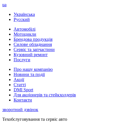
ua
Українська
Русский
Автомобілі
Мотоцикли
Брендова продукція
Силове обладнання
Сервіс та запчастини
Кузовний ремонт
Послуги
Про нашу компанію
Новини та події
Акції
Статті
DMI Sport
Для акціонерів та стейкхолдерів
Контакти
зворотний дзвінок
Техобслуговування та сервіс авто