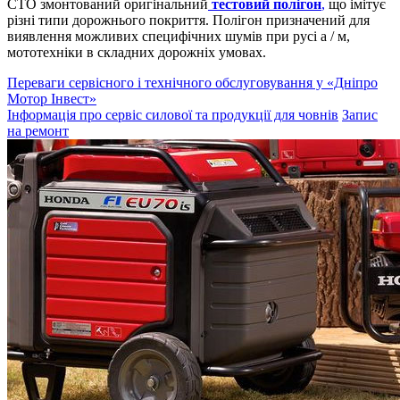
СТО змонтований оригінальний
тестовий полігон
,
що імітує
різні типи дорожнього покриття. Полігон призначений для
виявлення можливих специфічних шумів при русі а / м,
мототехніки в складних дорожніх умовах.
Переваги сервісного і технічного обслуговування у «Дніпро
Мотор Інвест»
Інформація про сервіс силової та продукції для човнів
Запис
на ремонт