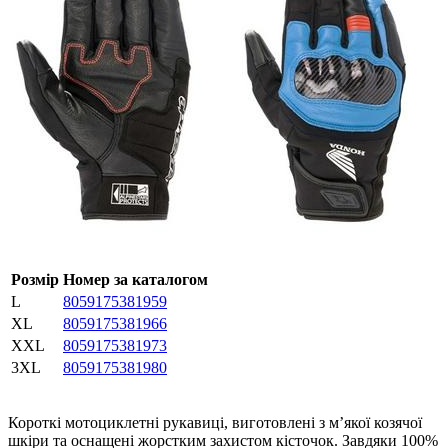
Розмір
Номер за каталогом
L
8059175381959
XL
8059175381966
XXL
8059175381973
3XL
8059175381980
Короткі мотоциклетні рукавиці, виготовлені з м’якої козячої
шкіри та оснащені жорстким захистом кісточок. Завдяки 100%