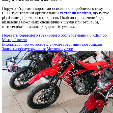
Поруч з в’їздними воротами основного виробничого цеху
СТО змонтований оригінальний
тестовий полігон
,
що імітує
різні типи дорожнього покриття. Полігон призначений для
виявлення можливих специфічних шумів при русі а / м,
мототехніки в складних дорожніх умовах.
Переваги сервісного і технічного обслуговування у «Дніпро
Мотор Інвест»
Інформація про мотосервіс
Зимове зберігання мотоциклів
Запис на обслуговування
Мотоевакуатор