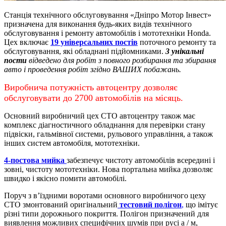
Станція технічного обслуговування «Дніпро Мотор Інвест»
призначена для виконання будь-яких видів технічного
обслуговування і ремонту автомобілів і мототехніки Honda.
Цех включає
19 універсальних постів
поточного ремонту та
обслуговування, які обладнані підйомниками.
3 унікальні
пости
відведено для робіт з повного розбирання та збирання
авто і проведення робіт згідно ВАШИХ побажань.
Виробнича потужність автоцентру дозволяє
обслуговувати до 2700 автомобілів на місяць.
Основний виробничий цех СТО автоцентру також має
комплекс діагностичного обладнання для перевірки стану
підвіски, гальмівної системи, рульового управління, а також
інших систем автомобіля, мототехніки.
4-постова мийка
забезпечує чистоту автомобілів всередині і
зовні, чистоту мототехніки.
Нова портальна мийка дозволяє
швидко і якісно помити автомобілі.
Поруч з в’їздними воротами основного виробничого цеху
СТО змонтований оригінальний
тестовий полігон
,
що імітує
різні типи дорожнього покриття. Полігон призначений для
виявлення можливих специфічних шумів при русі а / м,