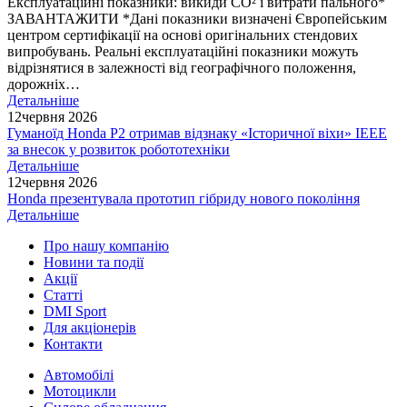
Експлуатаційні показники: викиди СО² і витрати пального*
ЗАВАНТАЖИТИ *Дані показники визначені Європейським
центром сертифікації на основі оригінальних стендових
випробувань. Реальні експлуатаційні показники можуть
відрізнятися в залежності від географічного положення,
дорожніх…
Детальніше
12
червня 2026
Гуманоїд Honda P2 отримав відзнаку «Історичної віхи» IEEE
за внесок у розвиток робототехніки
Детальніше
12
червня 2026
Honda презентувала прототип гібриду нового покоління
Детальніше
Про нашу компанію
Новини та події
Акції
Статті
DMI Sport
Для акціонерів
Контакти
Автомобілі
Мотоцикли