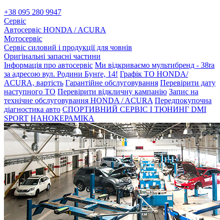
+38 095 280 9947
Сервіс
Автосервіс HONDA / ACURA
Мотосервіс
Сервіс силовий і продукції для човнів
Оригінальні запасні частини
Інформація про автосервіс
Ми відкриваємо мультибренд - 38ra
за адресою вул. Родини Бунґе, 14!
Графік ТО HONDA/
ACURA, вартість
Гарантійне обслуговування
Перевірити дату
наступного ТО
Перевірити відкличну кампанію
Запис на
технічне обслуговування HONDA / ACURA
Передпокупочна
діагностика авто
СПОРТИВНИЙ СЕРВІС І ТЮНИНГ DMI
SPORT
НАНОКЕРАМІКА