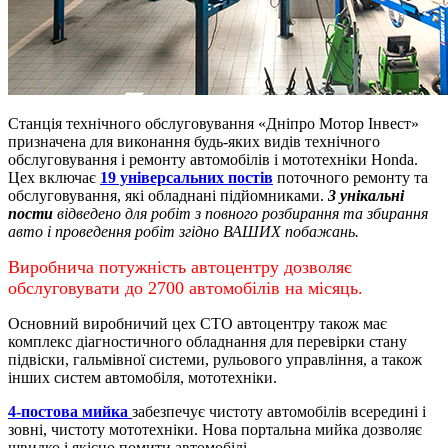
Станція технічного обслуговування «Дніпро Мотор Інвест»
призначена для виконання будь-яких видів технічного
обслуговування і ремонту автомобілів і мототехніки Honda.
Цех включає
19 універсальних постів
поточного ремонту та
обслуговування, які обладнані підйомниками.
3 унікальні
пости
відведено для робіт з повного розбирання та збирання
авто і проведення робіт згідно ВАШИХ побажань.
Виробнича потужність автоцентру дозволяє
обслуговувати до 2700 автомобілів на місяць.
Основний виробничий цех СТО автоцентру також має
комплекс діагностичного обладнання для перевірки стану
підвіски, гальмівної системи, рульового управління, а також
інших систем автомобіля, мототехніки.
4-постова мийка
забезпечує чистоту автомобілів всередині і
зовні, чистоту мототехніки.
Нова портальна мийка дозволяє
швидко і якісно помити автомобілі.