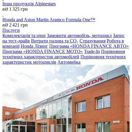
Інша продукція Alpinestars
від
1 325
грн
Honda and Aston Martin Aramco Formula One™
від
2 421
грн
Послуги
Комплектація та ціни
Замовити автомобіль, мотоцикл
Запис
на тест-драйв
Витрати палива та CO₂
Страхування
Робота в
компанії
Honda Лізинг
Програма «HONDA FINANCE АВТО»
Програма «HONDA FINANCE MOTO»
Trade-In
Порівняння
технічних характеристик автомобілей
Порівняння технічних
характеристик мотоциклів
Автомийка