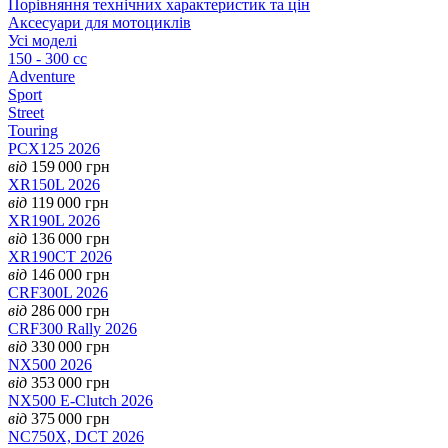
Порівняння технічних характеристик та цін
Аксесуари для мотоциклів
Усі моделі
150 - 300 cc
Adventure
Sport
Street
Touring
PCX125 2026
від
159 000
грн
XR150L 2026
від
119 000
грн
XR190L 2026
від
136 000
грн
XR190CT 2026
від
146 000
грн
CRF300L 2026
від
286 000
грн
CRF300 Rally 2026
від
330 000
грн
NX500 2026
від
353 000
грн
NX500 E-Clutch 2026
від
375 000
грн
NC750X, DCT 2026