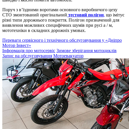
Поруч з в’їздними воротами основного виробничого цеху
СТО змонтований оригінальний
тестовий полігон
,
що імітує
різні типи дорожнього покриття. Полігон призначений для
виявлення можливих специфічних шумів при русі а / м,
мототехніки в складних дорожніх умовах.
Переваги сервісного і технічного обслуговування у «Дніпро
Мотор Інвест»
Інформація про мотосервіс
Зимове зберігання мотоциклів
Запис на обслуговування
Мотоевакуатор