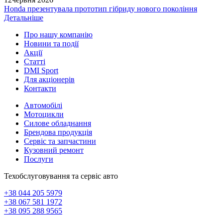
Honda презентувала прототип гібриду нового покоління
Детальніше
Про нашу компанію
Новини та події
Акції
Статті
DMI Sport
Для акціонерів
Контакти
Автомобілі
Мотоцикли
Силове обладнання
Брендова продукція
Сервіс та запчастини
Кузовний ремонт
Послуги
Техобслуговування та сервіс авто
+38 044 205 5979
+38 067 581 1972
+38 095 288 9565