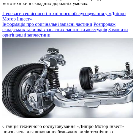
мототехніки в складних дорожніх умовах.
Переваги сервісного і технічного обслуговування у «Дніпро
Мотор Інвест»
Інформація про оригінальні запасні частини
Розпродаж
складських залишків запасних частин та аксесуарів
Замовити
оригінальні запчастини
Станція технічного обслуговування «Дніпро Мотор Інвест»
призначена для виконання будь-яких видів технічного