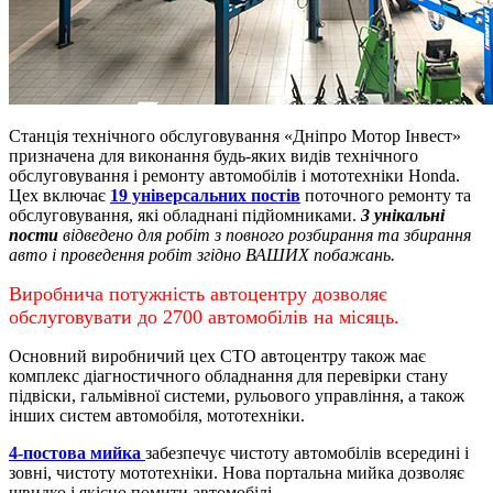
Станція технічного обслуговування «Дніпро Мотор Інвест»
призначена для виконання будь-яких видів технічного
обслуговування і ремонту автомобілів і мототехніки Honda.
Цех включає
19 універсальних постів
поточного ремонту та
обслуговування, які обладнані підйомниками.
3 унікальні
пости
відведено для робіт з повного розбирання та збирання
авто і проведення робіт згідно ВАШИХ побажань.
Виробнича потужність автоцентру дозволяє
обслуговувати до 2700 автомобілів на місяць.
Основний виробничий цех СТО автоцентру також має
комплекс діагностичного обладнання для перевірки стану
підвіски, гальмівної системи, рульового управління, а також
інших систем автомобіля, мототехніки.
4-постова мийка
забезпечує чистоту автомобілів всередині і
зовні, чистоту мототехніки.
Нова портальна мийка дозволяє
швидко і якісно помити автомобілі.