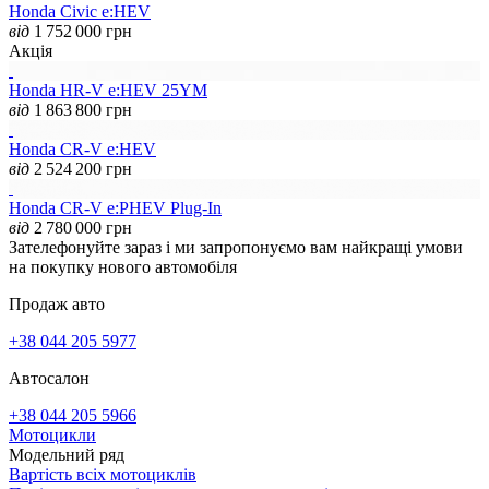
Honda Civic e:HEV
від
1 752 000
грн
Акція
Honda HR-V e:HEV 25YM
від
1 863 800
грн
Honda CR-V e:HEV
від
2 524 200
грн
Honda CR-V e:PHEV Plug-In
від
2 780 000
грн
Зателефонуйте зараз і ми запропонуємо вам найкращі умови
на покупку нового автомобіля
Продаж авто
+38 044 205 5977
Автосалон
+38 044 205 5966
Мотоцикли
Модельний ряд
Вартість всіх мотоциклів