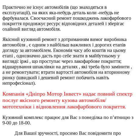
Практично не існує автомобілів (що знаходяться в
експлуатації), на яких яка-небудь деталь коли -небудь не
фарбувалася. Своєчасний ремонт пошкоджень лакофарбового
покриття продовжує ресурс відповідних деталей і зберігає
охайний вигляд автомобіля.
Якісний кузовний ремонт з дотриманням вимог виробника
автомобіля , є одним з найбільш важливих і дорогих етапів
догляду за автомобілем. Економія часу або коштів на цьому
етапі , однозначно дасть про себе знати в майбутньому у
вигляді: іржі , що проступає через лакофарбове покриття;
відшарування шпаклівки на деталях , які треба було замінити ,
а не ремонтувати; втрати вартості автомобіля на вторинному
ринку (швидкий і дешевий ремонт побачить навіть
непрофесіонал).
Компанія «Дніпро Мотор Інвест» надає повний спектр
послуг якісного ремонту кузова автомобіля/
мототехніки і відновлення лакофарбового покриття.
Кузовний комплекс працює для Вас з понеділка по
п’ятницю
з
9-00 до 18-00.
Для Вашої зручності, просимо Вас повідомити про