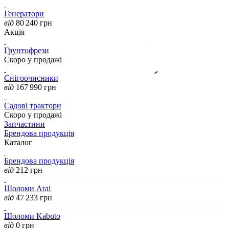
Генератори
від
80 240
грн
Акція
Грунтофрези
Скоро у продажі
Снігоочисники
від
167 990
грн
Садові трактори
Скоро у продажі
Запчастини
Брендова продукція
Каталог
Брендова продукція
від
212
грн
Шоломи Arai
від
47 233
грн
Шоломи Kabuto
від
0
грн