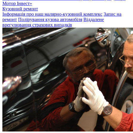
Мотор Інвест»
Кузовний ремонт
Інформація про наш малярно-кузовний комплекс
Запис на
ремонт
Полірування кузова автомобіля
Віддалене
врегулювання страхових випадків