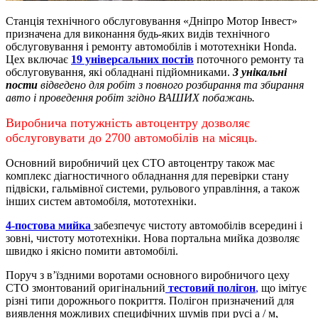
Станція технічного обслуговування «Дніпро Мотор Інвест»
призначена для виконання будь-яких видів технічного
обслуговування і ремонту автомобілів і мототехніки Honda.
Цех включає
19 універсальних постів
поточного ремонту та
обслуговування, які обладнані підйомниками.
3 унікальні
пости
відведено для робіт з повного розбирання та збирання
авто і проведення робіт згідно ВАШИХ побажань.
Виробнича потужність автоцентру дозволяє
обслуговувати до 2700 автомобілів на місяць.
Основний виробничий цех СТО автоцентру також має
комплекс діагностичного обладнання для перевірки стану
підвіски, гальмівної системи, рульового управління, а також
інших систем автомобіля, мототехніки.
4-постова мийка
забезпечує чистоту автомобілів всередині і
зовні, чистоту мототехніки.
Нова портальна мийка дозволяє
швидко і якісно помити автомобілі.
Поруч з в’їздними воротами основного виробничого цеху
СТО змонтований оригінальний
тестовий полігон
,
що імітує
різні типи дорожнього покриття. Полігон призначений для
виявлення можливих специфічних шумів при русі а / м,