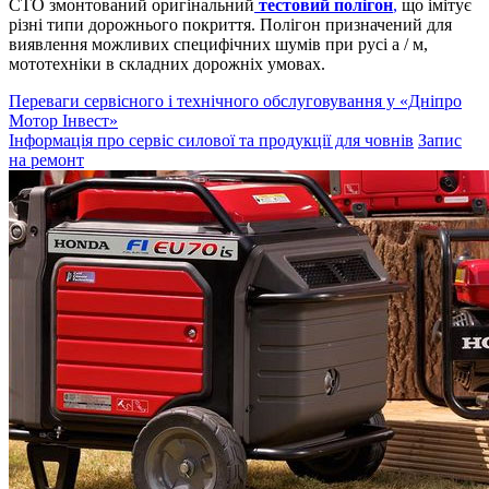
СТО змонтований оригінальний
тестовий полігон
,
що імітує
різні типи дорожнього покриття. Полігон призначений для
виявлення можливих специфічних шумів при русі а / м,
мототехніки в складних дорожніх умовах.
Переваги сервісного і технічного обслуговування у «Дніпро
Мотор Інвест»
Інформація про сервіс силової та продукції для човнів
Запис
на ремонт