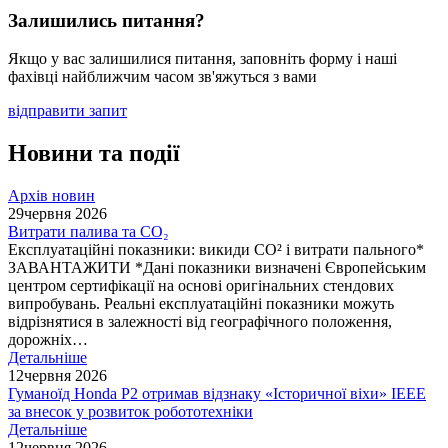
Залишились питання?
Якщо у вас залишилися питання, заповніть форму і наші
фахівці найближчим часом зв'яжуться з вами
відправити запит
Новини та події
Архів новин
29
червня 2026
Витрати палива та CO₂
Експлуатаційні показники: викиди СО² і витрати пального*
ЗАВАНТАЖИТИ *Дані показники визначені Європейським
центром сертифікації на основі оригінальних стендових
випробувань. Реальні експлуатаційні показники можуть
відрізнятися в залежності від географічного положення,
дорожніх…
Детальніше
12
червня 2026
Гуманоїд Honda P2 отримав відзнаку «Історичної віхи» IEEE
за внесок у розвиток робототехніки
Детальніше
12
червня 2026