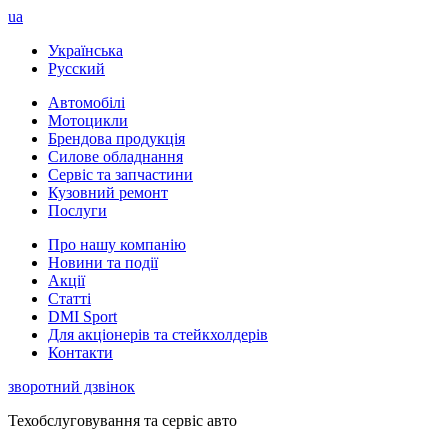
ua
Українська
Русский
Автомобілі
Мотоцикли
Брендова продукція
Силове обладнання
Сервіс та запчастини
Кузовний ремонт
Послуги
Про нашу компанію
Новини та події
Акції
Статті
DMI Sport
Для акціонерів та стейкхолдерів
Контакти
зворотний дзвінок
Техобслуговування та сервіс авто