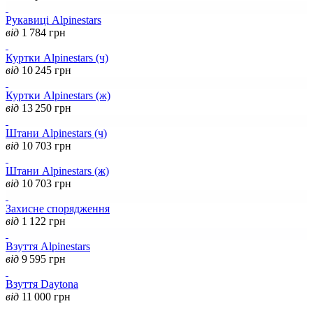
Рукавиці Alpinestars
від
1 784
грн
Куртки Alpinestars (ч)
від
10 245
грн
Куртки Alpinestars (ж)
від
13 250
грн
Штани Alpinestars (ч)
від
10 703
грн
Штани Alpinestars (ж)
від
10 703
грн
Захисне спорядження
від
1 122
грн
Взуття Alpinestars
від
9 595
грн
Взуття Daytona
від
11 000
грн