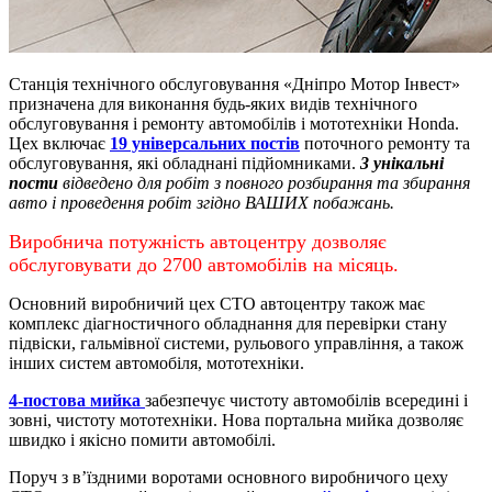
Станція технічного обслуговування «Дніпро Мотор Інвест»
призначена для виконання будь-яких видів технічного
обслуговування і ремонту автомобілів і мототехніки Honda.
Цех включає
19 універсальних постів
поточного ремонту та
обслуговування, які обладнані підйомниками.
3 унікальні
пости
відведено для робіт з повного розбирання та збирання
авто і проведення робіт згідно ВАШИХ побажань.
Виробнича потужність автоцентру дозволяє
обслуговувати до 2700 автомобілів на місяць.
Основний виробничий цех СТО автоцентру також має
комплекс діагностичного обладнання для перевірки стану
підвіски, гальмівної системи, рульового управління, а також
інших систем автомобіля, мототехніки.
4-постова мийка
забезпечує чистоту автомобілів всередині і
зовні, чистоту мототехніки.
Нова портальна мийка дозволяє
швидко і якісно помити автомобілі.
Поруч з в’їздними воротами основного виробничого цеху