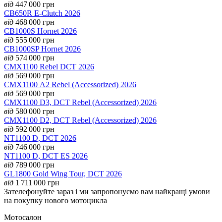
від
447 000
грн
CB650R E-Clutch 2026
від
468 000
грн
CB1000S Hornet 2026
від
555 000
грн
CB1000SP Hornet 2026
від
574 000
грн
CMX1100 Rebel DCT 2026
від
569 000
грн
CMX1100 А2 Rebel (Accessorized) 2026
від
569 000
грн
CMX1100 D3, DCT Rebel (Accessorized) 2026
від
580 000
грн
CMX1100 D2, DCT Rebel (Accessorized) 2026
від
592 000
грн
NT1100 D, DCT 2026
від
746 000
грн
NT1100 D, DCT ES 2026
від
789 000
грн
GL1800 Gold Wing Tour, DCT 2026
від
1 711 000
грн
Зателефонуйте зараз і ми запропонуємо вам найкращі умови
на покупку нового мотоцикла
Мотосалон