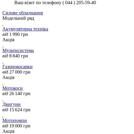
Ваш візит по телефону ( 044 ) 205-59-40
Силове обладнання
Модельний ряд
Акумуляторна техніка
від
1 990
грн
Акція
Мультисистема
від
8 840
грн
Газонокосарки
від
27 000
грн
Акція
Мотокоси
від
26 140
грн
Двигуни
від
15 624
грн
Мотопомпи
від
19 000
грн
Акція