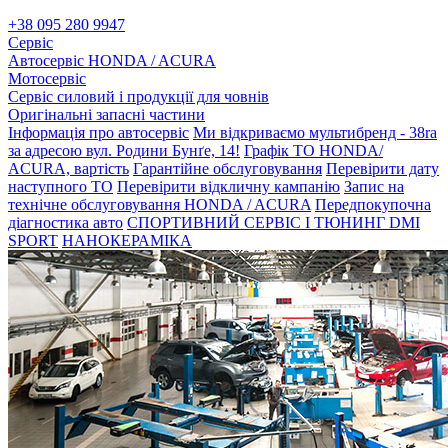
+38 095 280 9947
Сервіс
Автосервіс HONDA / ACURA
Мотосервіс
Сервіс силовий і продукції для човнів
Оригінальні запасні частини
Інформація про автосервіс
Ми відкриваємо мультибренд - 38ra
за адресою вул. Родини Бунґе, 14!
Графік ТО HONDA/
ACURA, вартість
Гарантійне обслуговування
Перевірити дату
наступного ТО
Перевірити відкличну кампанію
Запис на
технічне обслуговування HONDA / ACURA
Передпокупочна
діагностика авто
СПОРТИВНИЙ СЕРВІС І ТЮНИНГ DMI
SPORT
НАНОКЕРАМІКА