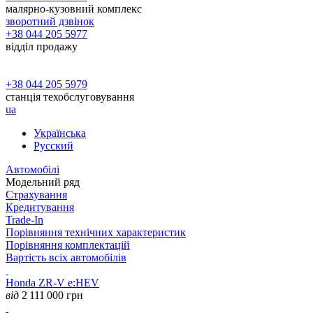
малярно-кузовний комплекс
зворотний дзвінок
+38 044 205 5977
відділ продажу
+38 044 205 5979
станція техобслуговування
ua
Українська
Русский
Автомобілі
Модельний ряд
Страхування
Кредитування
Trade-In
Порівняння технічних характеристик
Порівняння комплектацій
Вартість всіх автомобілів
Honda ZR-V e:HEV
від
2 111 000
грн