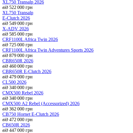
XL750 Transalp 2026
від
522 000
грн
XL750 Transalp
E-Clutch 2026
від
549 000
грн
X-ADV 2026
від
585 000
грн
CRF1100L Africa Twin 2026
від
725 000
грн
CRF1100L Africa Twin Adventures Sports 2026
від
879 000
грн
CBR650R 2026
від
460 000
грн
CBR650R E-Clutch 2026
від
479 000
грн
CL500 2026
від
340 000
грн
CMX500 Rebel 2026
від
340 000
грн
CMX500 А2 Rebel (Accessorized) 2026
від
362 000
грн
CB750 Hornet E-Clutch 2026
від
472 000
грн
CB650R 2026
від
447 000
грн