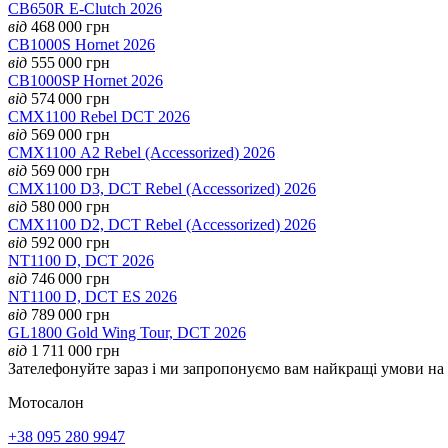
CB650R E-Clutch 2026
від
468 000
грн
CB1000S Hornet 2026
від
555 000
грн
CB1000SP Hornet 2026
від
574 000
грн
CMX1100 Rebel DCT 2026
від
569 000
грн
CMX1100 А2 Rebel (Accessorized) 2026
від
569 000
грн
CMX1100 D3, DCT Rebel (Accessorized) 2026
від
580 000
грн
CMX1100 D2, DCT Rebel (Accessorized) 2026
від
592 000
грн
NT1100 D, DCT 2026
від
746 000
грн
NT1100 D, DCT ES 2026
від
789 000
грн
GL1800 Gold Wing Tour, DCT 2026
від
1 711 000
грн
Зателефонуйте зараз і ми запропонуємо вам найкращі умови н
Мотосалон
+38 095 280 9947