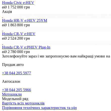
Honda Civic e:HEV
від
1 752 000
грн
Акція
Honda HR-V e:HEV 25YM
від
1 863 800
грн
Honda CR-V e:HEV
від
2 524 200
грн
Honda CR-V e:PHEV Plug-In
від
2 780 000
грн
Зателефонуйте зараз і ми запропонуємо вам найкращі умови на
Продаж авто
+38 044 205 5977
Автосалон
+38 044 205 5966
Мотоцикли
Модельний ряд
Вартість всіх мотоциклів
Порівняння технічних характеристик та цін