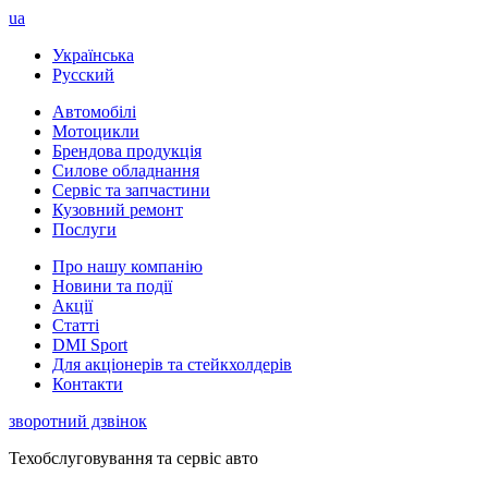
ua
Українська
Русский
Автомобілі
Мотоцикли
Брендова продукція
Силове обладнання
Сервіс та запчастини
Кузовний ремонт
Послуги
Про нашу компанію
Новини та події
Акції
Статті
DMI Sport
Для акціонерів та стейкхолдерів
Контакти
зворотний дзвінок
Техобслуговування та сервіс авто