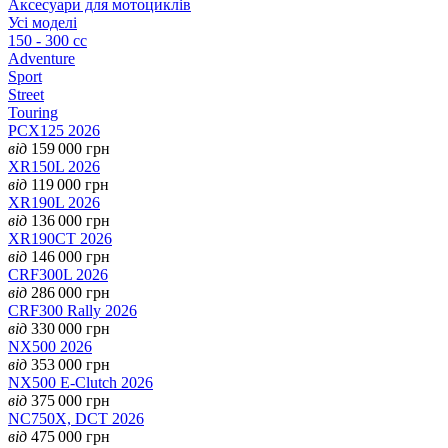
Аксесуари для мотоциклів
Усі моделі
150 - 300 cc
Adventure
Sport
Street
Touring
PCX125 2026
від
159 000
грн
XR150L 2026
від
119 000
грн
XR190L 2026
від
136 000
грн
XR190CT 2026
від
146 000
грн
CRF300L 2026
від
286 000
грн
CRF300 Rally 2026
від
330 000
грн
NX500 2026
від
353 000
грн
NX500 E-Clutch 2026
від
375 000
грн
NC750X, DCT 2026
від
475 000
грн