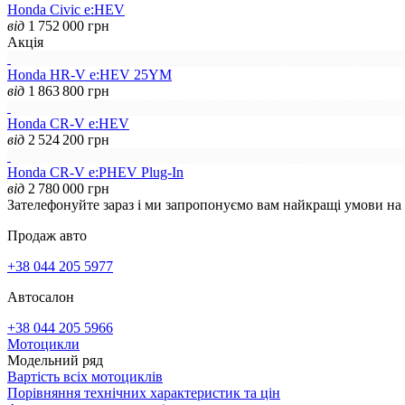
Honda Civic e:HEV
від
1 752 000
грн
Акція
Honda HR-V e:HEV 25YM
від
1 863 800
грн
Honda CR-V e:HEV
від
2 524 200
грн
Honda CR-V e:PHEV Plug-In
від
2 780 000
грн
Зателефонуйте зараз і ми запропонуємо вам найкращі умови на
Продаж авто
+38 044 205 5977
Автосалон
+38 044 205 5966
Мотоцикли
Модельний ряд
Вартість всіх мотоциклів
Порівняння технічних характеристик та цін