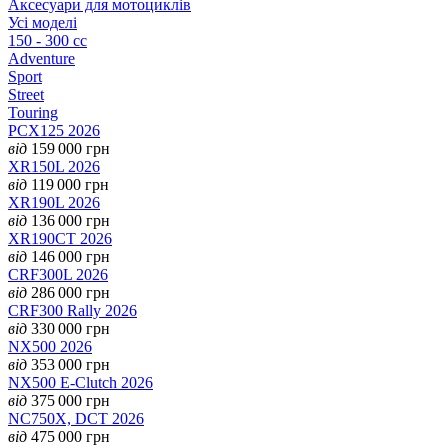
Аксесуари для мотоциклів
Усі моделі
150 - 300 cc
Adventure
Sport
Street
Touring
PCX125 2026
від
159 000
грн
XR150L 2026
від
119 000
грн
XR190L 2026
від
136 000
грн
XR190CT 2026
від
146 000
грн
CRF300L 2026
від
286 000
грн
CRF300 Rally 2026
від
330 000
грн
NX500 2026
від
353 000
грн
NX500 E-Clutch 2026
від
375 000
грн
NC750X, DCT 2026
від
475 000
грн