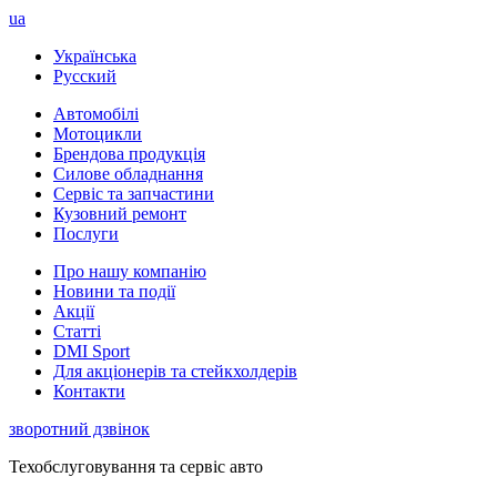
ua
Українська
Русский
Автомобілі
Мотоцикли
Брендова продукція
Силове обладнання
Сервіс та запчастини
Кузовний ремонт
Послуги
Про нашу компанію
Новини та події
Акції
Статті
DMI Sport
Для акціонерів та стейкхолдерів
Контакти
зворотний дзвінок
Техобслуговування та сервіс авто