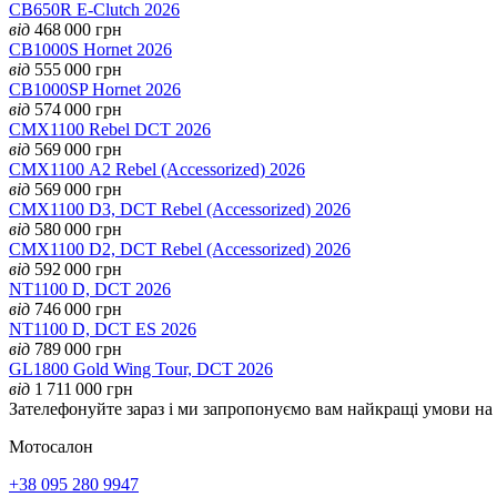
CB650R E-Clutch 2026
від
468 000
грн
CB1000S Hornet 2026
від
555 000
грн
CB1000SP Hornet 2026
від
574 000
грн
CMX1100 Rebel DCT 2026
від
569 000
грн
CMX1100 А2 Rebel (Accessorized) 2026
від
569 000
грн
CMX1100 D3, DCT Rebel (Accessorized) 2026
від
580 000
грн
CMX1100 D2, DCT Rebel (Accessorized) 2026
від
592 000
грн
NT1100 D, DCT 2026
від
746 000
грн
NT1100 D, DCT ES 2026
від
789 000
грн
GL1800 Gold Wing Tour, DCT 2026
від
1 711 000
грн
Зателефонуйте зараз і ми запропонуємо вам найкращі умови н
Мотосалон
+38 095 280 9947