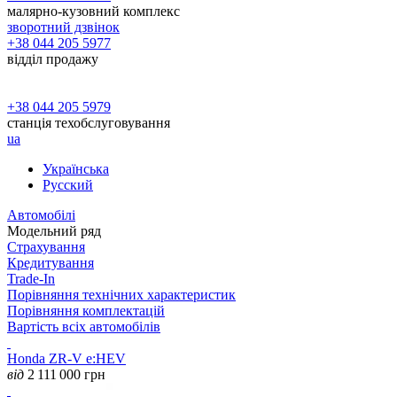
малярно-кузовний комплекс
зворотний дзвінок
+38 044 205 5977
відділ продажу
+38 044 205 5979
станція техобслуговування
ua
Українська
Русский
Автомобілі
Модельний ряд
Страхування
Кредитування
Trade-In
Порівняння технічних характеристик
Порівняння комплектацій
Вартість всіх автомобілів
Honda ZR-V e:HEV
від
2 111 000
грн