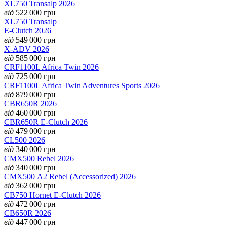
XL750 Transalp 2026
від
522 000
грн
XL750 Transalp
E-Clutch 2026
від
549 000
грн
X-ADV 2026
від
585 000
грн
CRF1100L Africa Twin 2026
від
725 000
грн
CRF1100L Africa Twin Adventures Sports 2026
від
879 000
грн
CBR650R 2026
від
460 000
грн
CBR650R E-Clutch 2026
від
479 000
грн
CL500 2026
від
340 000
грн
CMX500 Rebel 2026
від
340 000
грн
CMX500 А2 Rebel (Accessorized) 2026
від
362 000
грн
CB750 Hornet E-Clutch 2026
від
472 000
грн
CB650R 2026
від
447 000
грн