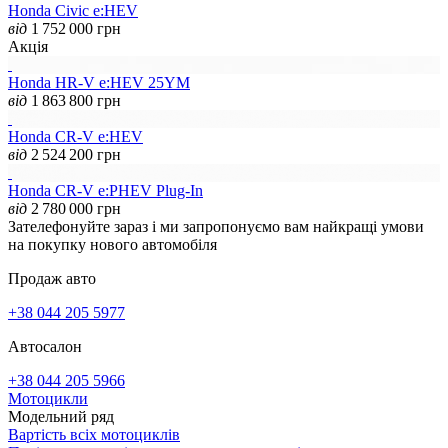
Honda Civic e:HEV
від
1 752 000
грн
Акція
Honda HR-V e:HEV 25YM
від
1 863 800
грн
Honda CR-V e:HEV
від
2 524 200
грн
Honda CR-V e:PHEV Plug-In
від
2 780 000
грн
Зателефонуйте зараз і ми запропонуємо вам найкращі умови
на покупку нового автомобіля
Продаж авто
+38 044 205 5977
Автосалон
+38 044 205 5966
Мотоцикли
Модельний ряд
Вартість всіх мотоциклів