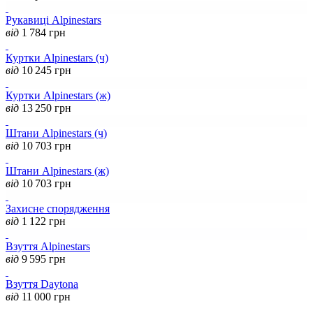
Рукавиці Alpinestars
від
1 784
грн
Куртки Alpinestars (ч)
від
10 245
грн
Куртки Alpinestars (ж)
від
13 250
грн
Штани Alpinestars (ч)
від
10 703
грн
Штани Alpinestars (ж)
від
10 703
грн
Захисне спорядження
від
1 122
грн
Взуття Alpinestars
від
9 595
грн
Взуття Daytona
від
11 000
грн