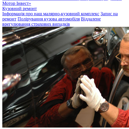
Мотор Інвест»
Кузовний ремонт
Інформація про наш малярно-кузовний комплекс
Запис на
ремонт
Полірування кузова автомобіля
Віддалене
врегулювання страхових випадків