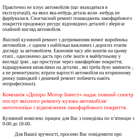
Практично не існує автомобілів (що знаходяться в
експлуатації), на яких яка-небудь деталь коли -небудь не
фарбувалася. Своєчасний ремонт пошкоджень лакофарбового
покриття продовжує ресурс відповідних деталей і зберігає
охайний вигляд автомобіля.
Якісний кузовний ремонт з дотриманням вимог виробника
автомобіля , є одним з найбільш важливих і дорогих етапів
догляду за автомобілем. Економія часу або коштів на цьому
етапі , однозначно дасть про себе знати в майбутньому у
вигляді: іржі , що проступає через лакофарбове покриття;
відшарування шпаклівки на деталях , які треба було замінити ,
а не ремонтувати; втрати вартості автомобіля на вторинному
ринку (швидкий і дешевий ремонт побачить навіть
непрофесіонал).
Компанія «Дніпро Мотор Інвест» надає повний спектр
послуг якісного ремонту кузова автомобіля/
мототехніки і відновлення лакофарбового покриття.
Кузовний комплекс працює для Вас з понеділка по
п’ятницю
з
9-00 до 18-00.
Для Вашої зручності, просимо Вас повідомити про