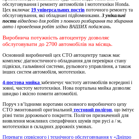
обслуговування і ремонту автомобілів і мототехніки Honda.
Цех включає
19 універсальних постів
поточного ремонту та
обслуговування, які обладнані підйомниками.
3 унікальні
пости
відведено для робіт з повного розбирання та збирання
авто і проведення робіт згідно ВАШИХ побажань.
Виробнича потужність автоцентру дозволяє
обслуговувати до 2700 автомобілів на місяць.
Основний виробничий цех СТО автоцентру також має
комплекс діагностичного обладнання для перевірки стану
підвіски, гальмівної системи, рульового управління, а також
інших систем автомобіля, мототехніки.
4-постова мийка
забезпечує чистоту автомобілів всередині і
зовні, чистоту мототехніки.
Нова портальна мийка дозволяє
швидко і якісно помити автомобілі.
Поруч з в’їздними воротами основного виробничого цеху
СТО змонтований оригінальний
тестовий полігон
,
що імітує
різні типи дорожнього покриття. Полігон призначений для
виявлення можливих специфічних шумів при русі а / м,
мототехніки в складних дорожніх умовах.
Переваги сервісного і технічного обслуговування у «Дніпро