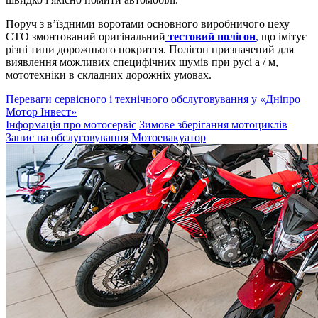
Поруч з в’їздними воротами основного виробничого цеху
СТО змонтований оригінальний
тестовий полігон
,
що імітує
різні типи дорожнього покриття. Полігон призначений для
виявлення можливих специфічних шумів при русі а / м,
мототехніки в складних дорожніх умовах.
Переваги сервісного і технічного обслуговування у «Дніпро
Мотор Інвест»
Інформація про мотосервіс
Зимове зберігання мотоциклів
Запис на обслуговування
Мотоевакуатор