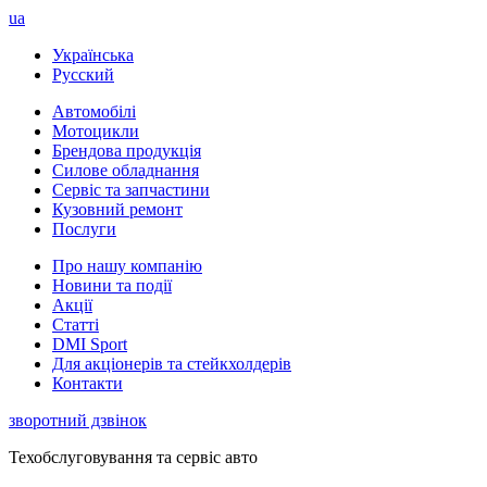
ua
Українська
Русский
Автомобілі
Мотоцикли
Брендова продукція
Силове обладнання
Сервіс та запчастини
Кузовний ремонт
Послуги
Про нашу компанію
Новини та події
Акції
Статті
DMI Sport
Для акціонерів та стейкхолдерів
Контакти
зворотний дзвінок
Техобслуговування та сервіс авто