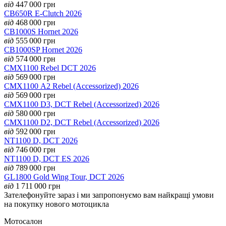
від
447 000
грн
CB650R E-Clutch 2026
від
468 000
грн
CB1000S Hornet 2026
від
555 000
грн
CB1000SP Hornet 2026
від
574 000
грн
CMX1100 Rebel DCT 2026
від
569 000
грн
CMX1100 А2 Rebel (Accessorized) 2026
від
569 000
грн
CMX1100 D3, DCT Rebel (Accessorized) 2026
від
580 000
грн
CMX1100 D2, DCT Rebel (Accessorized) 2026
від
592 000
грн
NT1100 D, DCT 2026
від
746 000
грн
NT1100 D, DCT ES 2026
від
789 000
грн
GL1800 Gold Wing Tour, DCT 2026
від
1 711 000
грн
Зателефонуйте зараз і ми запропонуємо вам найкращі умови
на покупку нового мотоцикла
Мотосалон