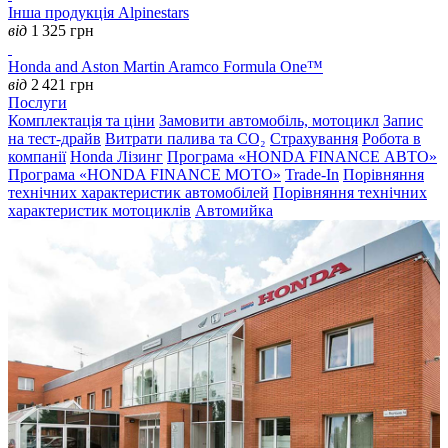
Інша продукція Alpinestars
від
1 325
грн
Honda and Aston Martin Aramco Formula One™
від
2 421
грн
Послуги
Комплектація та ціни
Замовити автомобіль, мотоцикл
Запис
на тест-драйв
Витрати палива та CO₂
Страхування
Робота в
компанії
Honda Лізинг
Програма «HONDA FINANCE АВТО»
Програма «HONDA FINANCE MOTO»
Trade-In
Порівняння
технічних характеристик автомобілей
Порівняння технічних
характеристик мотоциклів
Автомийка