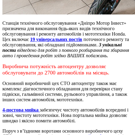
Станція технічного обслуговування «Дніпро Мотор Інвест»
призначена для виконання будь-яких видів технічного
обслуговування і ремонту автомобілів і мототехніки Honda.
Цех включає
19 універсальних постів
поточного ремонту та
обслуговування, які обладнані підйомниками.
3 унікальні
пости
відведено для робіт з повного розбирання та збирання
авто і проведення робіт згідно ВАШИХ побажань.
Виробнича потужність автоцентру дозволяє
обслуговувати до 2700 автомобілів на місяць.
Основний виробничий цех СТО автоцентру також має
комплекс діагностичного обладнання для перевірки стану
підвіски, гальмівної системи, рульового управління, а також
інших систем автомобіля, мототехніки.
4-постова мийка
забезпечує чистоту автомобілів всередині і
зовні, чистоту мототехніки.
Нова портальна мийка дозволяє
швидко і якісно помити автомобілі.
Поруч з в’їздними воротами основного виробничого цеху