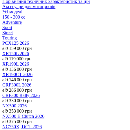
Порівняння технічних характеристик та цін
Аксесуари для мотоциклів
Усі моделі
150 - 300 cc
Adventure
Sport
Street
Touring
PCX125 2026
від
159 000
грн
XR150L 2026
від
119 000
грн
XR190L 2026
від
136 000
грн
XR190CT 2026
від
146 000
грн
CRF300L 2026
від
286 000
грн
CRF300 Rally 2026
від
330 000
грн
NX500 2026
від
353 000
грн
NX500 E-Clutch 2026
від
375 000
грн
NC750X, DCT 2026