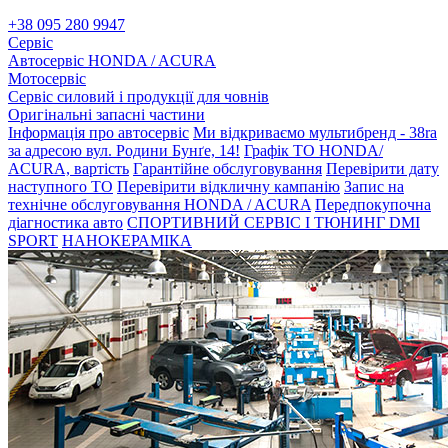
+38 095 280 9947
Сервіс
Автосервіс HONDA / ACURA
Мотосервіс
Сервіс силовий і продукції для човнів
Оригінальні запасні частини
Інформація про автосервіс
Ми відкриваємо мультибренд - 38ra
за адресою вул. Родини Бунґе, 14!
Графік ТО HONDA/
ACURA, вартість
Гарантійне обслуговування
Перевірити дату
наступного ТО
Перевірити відкличну кампанію
Запис на
технічне обслуговування HONDA / ACURA
Передпокупочна
діагностика авто
СПОРТИВНИЙ СЕРВІС І ТЮНИНГ DMI
SPORT
НАНОКЕРАМІКА