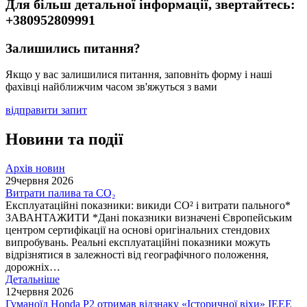
Для більш детальної інформації, звертайтесь:
+380952809991
Залишились питання?
Якщо у вас залишилися питання, заповніть форму і наші
фахівці найближчим часом зв'яжуться з вами
відправити запит
Новини та події
Архів новин
29
червня 2026
Витрати палива та CO₂
Експлуатаційні показники: викиди СО² і витрати пального*
ЗАВАНТАЖИТИ *Дані показники визначені Європейським
центром сертифікації на основі оригінальних стендових
випробувань. Реальні експлуатаційні показники можуть
відрізнятися в залежності від географічного положення,
дорожніх…
Детальніше
12
червня 2026
Гуманоїд Honda P2 отримав відзнаку «Історичної віхи» IEEE