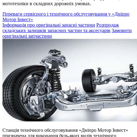
мототехніки в складних дорожніх умовах.
Переваги сервісного і технічного обслуговування у «Дніпро
Мотор Інвест»
Інформація про оригінальні запасні частини
Розпродаж
складських залишків запасних частин та аксесуарів
Замовити
оригінальні запчастини
Станція технічного обслуговування «Дніпро Мотор Інвест»
призначена для виконання будь-яких видів технічного