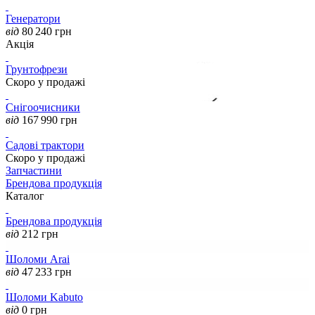
Генератори
від
80 240
грн
Акція
Грунтофрези
Скоро у продажі
Снігоочисники
від
167 990
грн
Садові трактори
Скоро у продажі
Запчастини
Брендова продукція
Каталог
Брендова продукція
від
212
грн
Шоломи Arai
від
47 233
грн
Шоломи Kabuto
від
0
грн