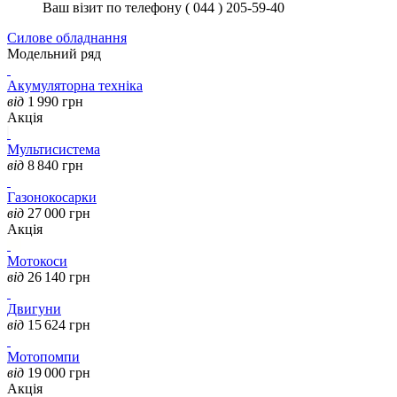
Ваш візит по телефону ( 044 ) 205-59-40
Силове обладнання
Модельний ряд
Акумуляторна техніка
від
1 990
грн
Акція
Мультисистема
від
8 840
грн
Газонокосарки
від
27 000
грн
Акція
Мотокоси
від
26 140
грн
Двигуни
від
15 624
грн
Мотопомпи
від
19 000
грн
Акція