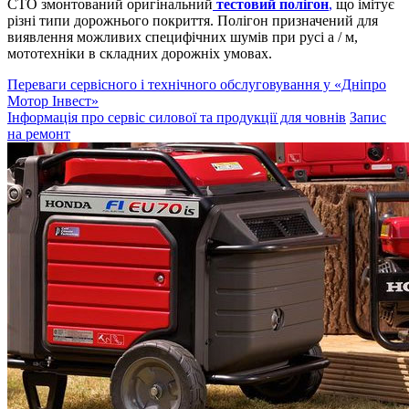
СТО змонтований оригінальний
тестовий полігон
,
що імітує
різні типи дорожнього покриття. Полігон призначений для
виявлення можливих специфічних шумів при русі а / м,
мототехніки в складних дорожніх умовах.
Переваги сервісного і технічного обслуговування у «Дніпро
Мотор Інвест»
Інформація про сервіс силової та продукції для човнів
Запис
на ремонт