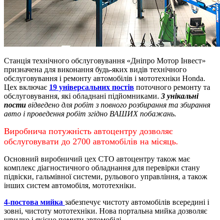
Станція технічного обслуговування «Дніпро Мотор Інвест»
призначена для виконання будь-яких видів технічного
обслуговування і ремонту автомобілів і мототехніки Honda.
Цех включає
19 універсальних постів
поточного ремонту та
обслуговування, які обладнані підйомниками.
3 унікальні
пости
відведено для робіт з повного розбирання та збирання
авто і проведення робіт згідно ВАШИХ побажань.
Виробнича потужність автоцентру дозволяє
обслуговувати до 2700 автомобілів на місяць.
Основний виробничий цех СТО автоцентру також має
комплекс діагностичного обладнання для перевірки стану
підвіски, гальмівної системи, рульового управління, а також
інших систем автомобіля, мототехніки.
4-постова мийка
забезпечує чистоту автомобілів всередині і
зовні, чистоту мототехніки.
Нова портальна мийка дозволяє
швидко і якісно помити автомобілі.