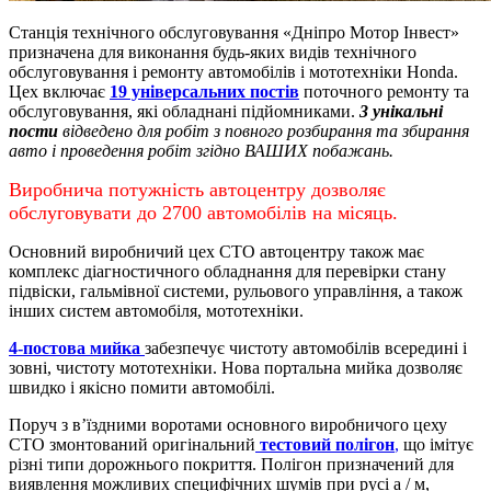
Станція технічного обслуговування «Дніпро Мотор Інвест»
призначена для виконання будь-яких видів технічного
обслуговування і ремонту автомобілів і мототехніки Honda.
Цех включає
19 універсальних постів
поточного ремонту та
обслуговування, які обладнані підйомниками.
3 унікальні
пости
відведено для робіт з повного розбирання та збирання
авто і проведення робіт згідно ВАШИХ побажань.
Виробнича потужність автоцентру дозволяє
обслуговувати до 2700 автомобілів на місяць.
Основний виробничий цех СТО автоцентру також має
комплекс діагностичного обладнання для перевірки стану
підвіски, гальмівної системи, рульового управління, а також
інших систем автомобіля, мототехніки.
4-постова мийка
забезпечує чистоту автомобілів всередині і
зовні, чистоту мототехніки.
Нова портальна мийка дозволяє
швидко і якісно помити автомобілі.
Поруч з в’їздними воротами основного виробничого цеху
СТО змонтований оригінальний
тестовий полігон
,
що імітує
різні типи дорожнього покриття. Полігон призначений для
виявлення можливих специфічних шумів при русі а / м,