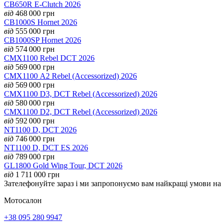
CB650R E-Clutch 2026
від
468 000
грн
CB1000S Hornet 2026
від
555 000
грн
CB1000SP Hornet 2026
від
574 000
грн
CMX1100 Rebel DCT 2026
від
569 000
грн
CMX1100 А2 Rebel (Accessorized) 2026
від
569 000
грн
CMX1100 D3, DCT Rebel (Accessorized) 2026
від
580 000
грн
CMX1100 D2, DCT Rebel (Accessorized) 2026
від
592 000
грн
NT1100 D, DCT 2026
від
746 000
грн
NT1100 D, DCT ES 2026
від
789 000
грн
GL1800 Gold Wing Tour, DCT 2026
від
1 711 000
грн
Зателефонуйте зараз і ми запропонуємо вам найкращі умови н
Мотосалон
+38 095 280 9947