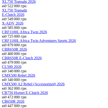
XL750 Transalp 2026
від
522 000
грн
XL750 Transalp
E-Clutch 2026
від
549 000
грн
X-ADV 2026
від
585 000
грн
CRF1100L Africa Twin 2026
від
725 000
грн
CRF1100L Africa Twin Adventures Sports 2026
від
879 000
грн
CBR650R 2026
від
460 000
грн
CBR650R E-Clutch 2026
від
479 000
грн
CL500 2026
від
340 000
грн
CMX500 Rebel 2026
від
340 000
грн
CMX500 А2 Rebel (Accessorized) 2026
від
362 000
грн
CB750 Hornet E-Clutch 2026
від
472 000
грн
CB650R 2026
від
447 000
грн