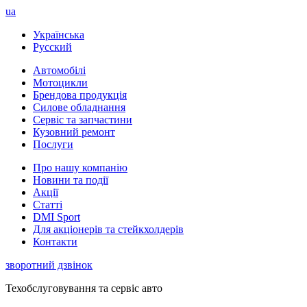
ua
Українська
Русский
Автомобілі
Мотоцикли
Брендова продукція
Силове обладнання
Сервіс та запчастини
Кузовний ремонт
Послуги
Про нашу компанію
Новини та події
Акції
Статті
DMI Sport
Для акціонерів та стейкхолдерів
Контакти
зворотний дзвінок
Техобслуговування та сервіс авто