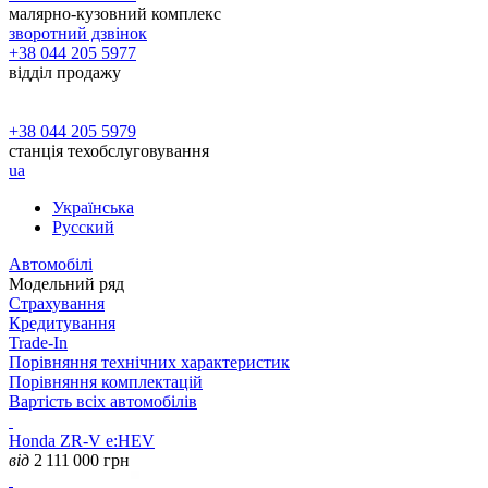
малярно-кузовний комплекс
зворотний дзвінок
+38 044 205 5977
відділ продажу
+38 044 205 5979
станція техобслуговування
ua
Українська
Русский
Автомобілі
Модельний ряд
Страхування
Кредитування
Trade-In
Порівняння технічних характеристик
Порівняння комплектацій
Вартість всіх автомобілів
Honda ZR-V e:HEV
від
2 111 000
грн