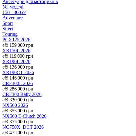
Аксесуари для мотоциклів
Усі моделі
150 - 300 cc
Adventure
Sport
Street
Touring
PCX125 2026
від
159 000
грн
XR150L 2026
від
119 000
грн
XR190L 2026
від
136 000
грн
XR190CT 2026
від
146 000
грн
CRF300L 2026
від
286 000
грн
CRF300 Rally 2026
від
330 000
грн
NX500 2026
від
353 000
грн
NX500 E-Clutch 2026
від
375 000
грн
NC750X, DCT 2026
від
475 000
грн