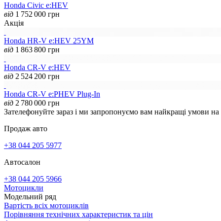
Honda Civic e:HEV
від
1 752 000
грн
Акція
Honda HR-V e:HEV 25YM
від
1 863 800
грн
Honda CR-V e:HEV
від
2 524 200
грн
Honda CR-V e:PHEV Plug-In
від
2 780 000
грн
Зателефонуйте зараз і ми запропонуємо вам найкращі умови на
Продаж авто
+38 044 205 5977
Автосалон
+38 044 205 5966
Мотоцикли
Модельний ряд
Вартість всіх мотоциклів
Порівняння технічних характеристик та цін