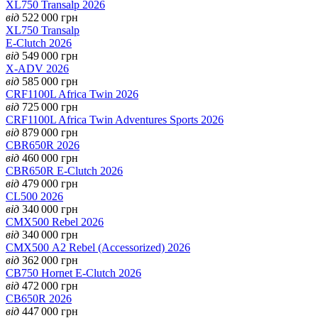
XL750 Transalp 2026
від
522 000
грн
XL750 Transalp
E-Clutch 2026
від
549 000
грн
X-ADV 2026
від
585 000
грн
CRF1100L Africa Twin 2026
від
725 000
грн
CRF1100L Africa Twin Adventures Sports 2026
від
879 000
грн
CBR650R 2026
від
460 000
грн
CBR650R E-Clutch 2026
від
479 000
грн
CL500 2026
від
340 000
грн
CMX500 Rebel 2026
від
340 000
грн
CMX500 А2 Rebel (Accessorized) 2026
від
362 000
грн
CB750 Hornet E-Clutch 2026
від
472 000
грн
CB650R 2026
від
447 000
грн