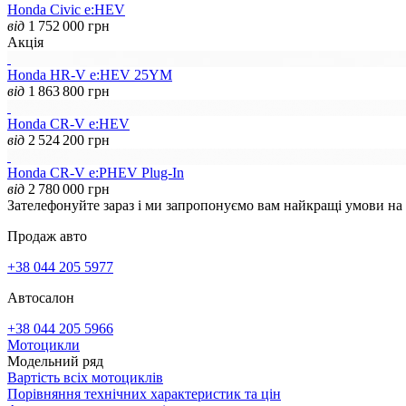
Honda Civic e:HEV
від
1 752 000
грн
Акція
Honda HR-V e:HEV 25YM
від
1 863 800
грн
Honda CR-V e:HEV
від
2 524 200
грн
Honda CR-V e:PHEV Plug-In
від
2 780 000
грн
Зателефонуйте зараз і ми запропонуємо вам найкращі умови на
Продаж авто
+38 044 205 5977
Автосалон
+38 044 205 5966
Мотоцикли
Модельний ряд
Вартість всіх мотоциклів
Порівняння технічних характеристик та цін