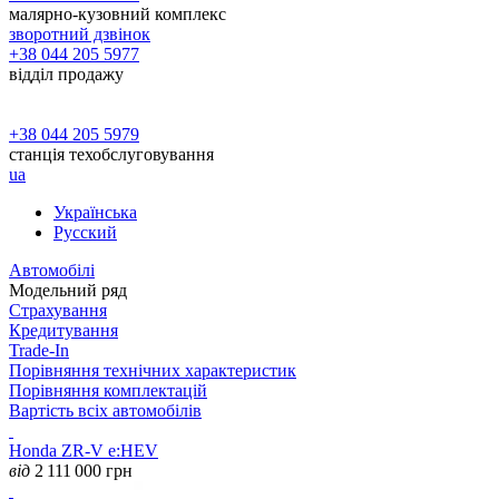
малярно-кузовний комплекс
зворотний дзвінок
+38 044 205 5977
відділ продажу
+38 044 205 5979
станція техобслуговування
ua
Українська
Русский
Автомобілі
Модельний ряд
Страхування
Кредитування
Trade-In
Порівняння технічних характеристик
Порівняння комплектацій
Вартість всіх автомобілів
Honda ZR-V e:HEV
від
2 111 000
грн