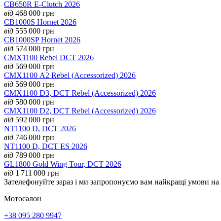
CB650R E-Clutch 2026
від
468 000
грн
CB1000S Hornet 2026
від
555 000
грн
CB1000SP Hornet 2026
від
574 000
грн
CMX1100 Rebel DCT 2026
від
569 000
грн
CMX1100 А2 Rebel (Accessorized) 2026
від
569 000
грн
CMX1100 D3, DCT Rebel (Accessorized) 2026
від
580 000
грн
CMX1100 D2, DCT Rebel (Accessorized) 2026
від
592 000
грн
NT1100 D, DCT 2026
від
746 000
грн
NT1100 D, DCT ES 2026
від
789 000
грн
GL1800 Gold Wing Tour, DCT 2026
від
1 711 000
грн
Зателефонуйте зараз і ми запропонуємо вам найкращі умови н
Мотосалон
+38 095 280 9947