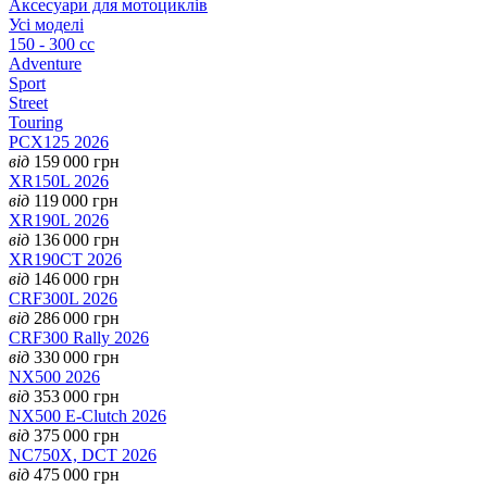
Аксесуари для мотоциклів
Усі моделі
150 - 300 cc
Adventure
Sport
Street
Touring
PCX125 2026
від
159 000
грн
XR150L 2026
від
119 000
грн
XR190L 2026
від
136 000
грн
XR190CT 2026
від
146 000
грн
CRF300L 2026
від
286 000
грн
CRF300 Rally 2026
від
330 000
грн
NX500 2026
від
353 000
грн
NX500 E-Clutch 2026
від
375 000
грн
NC750X, DCT 2026
від
475 000
грн