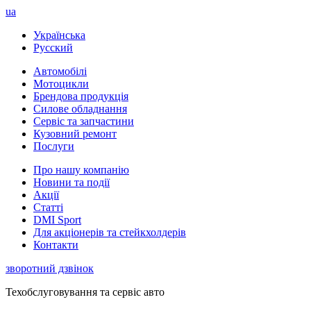
ua
Українська
Русский
Автомобілі
Мотоцикли
Брендова продукція
Силове обладнання
Сервіс та запчастини
Кузовний ремонт
Послуги
Про нашу компанію
Новини та події
Акції
Статті
DMI Sport
Для акціонерів та стейкхолдерів
Контакти
зворотний дзвінок
Техобслуговування та сервіс авто