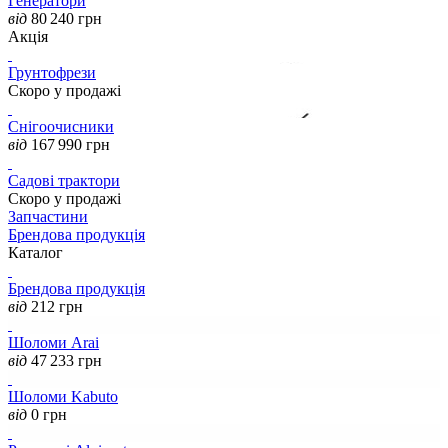
Генератори
від
80 240
грн
Акція
Грунтофрези
Скоро у продажі
Снігоочисники
від
167 990
грн
Садові трактори
Скоро у продажі
Запчастини
Брендова продукція
Каталог
Брендова продукція
від
212
грн
Шоломи Arai
від
47 233
грн
Шоломи Kabuto
від
0
грн