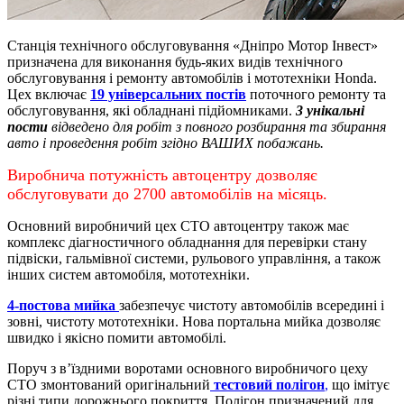
Станція технічного обслуговування «Дніпро Мотор Інвест»
призначена для виконання будь-яких видів технічного
обслуговування і ремонту автомобілів і мототехніки Honda.
Цех включає
19 універсальних постів
поточного ремонту та
обслуговування, які обладнані підйомниками.
3 унікальні
пости
відведено для робіт з повного розбирання та збирання
авто і проведення робіт згідно ВАШИХ побажань.
Виробнича потужність автоцентру дозволяє
обслуговувати до 2700 автомобілів на місяць.
Основний виробничий цех СТО автоцентру також має
комплекс діагностичного обладнання для перевірки стану
підвіски, гальмівної системи, рульового управління, а також
інших систем автомобіля, мототехніки.
4-постова мийка
забезпечує чистоту автомобілів всередині і
зовні, чистоту мототехніки.
Нова портальна мийка дозволяє
швидко і якісно помити автомобілі.
Поруч з в’їздними воротами основного виробничого цеху
СТО змонтований оригінальний
тестовий полігон
,
що імітує
різні типи дорожнього покриття. Полігон призначений для