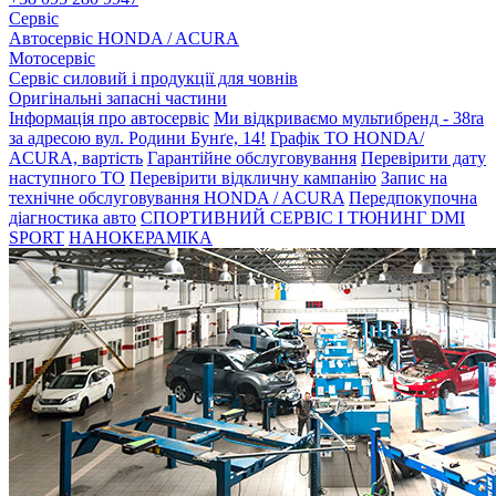
Сервіс
Автосервіс HONDA / ACURA
Мотосервіс
Сервіс силовий і продукції для човнів
Оригінальні запасні частини
Інформація про автосервіс
Ми відкриваємо мультибренд - 38ra
за адресою вул. Родини Бунґе, 14!
Графік ТО HONDA/
ACURA, вартість
Гарантійне обслуговування
Перевірити дату
наступного ТО
Перевірити відкличну кампанію
Запис на
технічне обслуговування HONDA / ACURA
Передпокупочна
діагностика авто
СПОРТИВНИЙ СЕРВІС І ТЮНИНГ DMI
SPORT
НАНОКЕРАМІКА