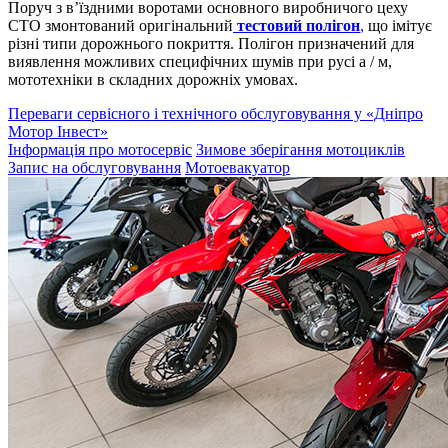
Поруч з в’їздними воротами основного виробничого цеху
СТО змонтований оригінальний
тестовий полігон
,
що імітує
різні типи дорожнього покриття. Полігон призначений для
виявлення можливих специфічних шумів при русі а / м,
мототехніки в складних дорожніх умовах.
Переваги сервісного і технічного обслуговування у «Дніпро
Мотор Інвест»
Інформація про мотосервіс
Зимове зберігання мотоциклів
Запис на обслуговування
Мотоевакуатор