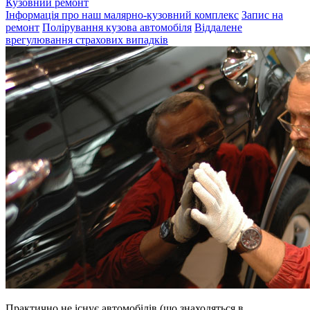
Кузовний ремонт
Інформація про наш малярно-кузовний комплекс
Запис на
ремонт
Полірування кузова автомобіля
Віддалене
врегулювання страхових випадків
Практично не існує автомобілів (що знаходяться в