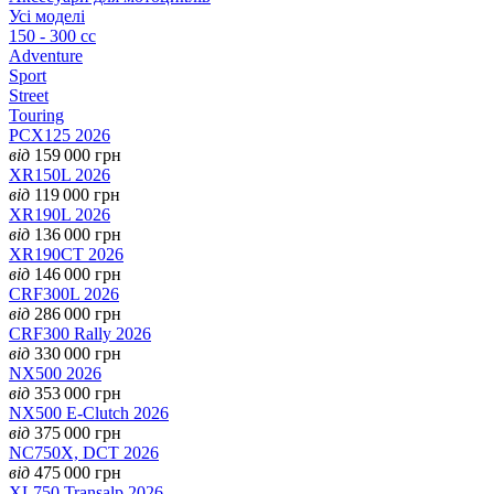
Усі моделі
150 - 300 cc
Adventure
Sport
Street
Touring
PCX125 2026
від
159 000
грн
XR150L 2026
від
119 000
грн
XR190L 2026
від
136 000
грн
XR190CT 2026
від
146 000
грн
CRF300L 2026
від
286 000
грн
CRF300 Rally 2026
від
330 000
грн
NX500 2026
від
353 000
грн
NX500 E-Clutch 2026
від
375 000
грн
NC750X, DCT 2026
від
475 000
грн
XL750 Transalp 2026