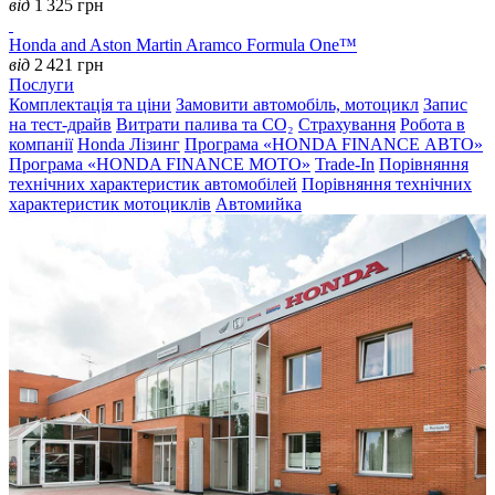
від
1 325
грн
Honda and Aston Martin Aramco Formula One™
від
2 421
грн
Послуги
Комплектація та ціни
Замовити автомобіль, мотоцикл
Запис
на тест-драйв
Витрати палива та CO₂
Страхування
Робота в
компанії
Honda Лізинг
Програма «HONDA FINANCE АВТО»
Програма «HONDA FINANCE MOTO»
Trade-In
Порівняння
технічних характеристик автомобілей
Порівняння технічних
характеристик мотоциклів
Автомийка