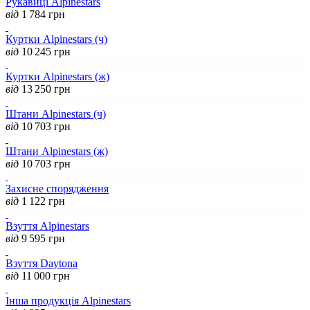
Рукавиці Alpinestars
від
1 784
грн
Куртки Alpinestars (ч)
від
10 245
грн
Куртки Alpinestars (ж)
від
13 250
грн
Штани Alpinestars (ч)
від
10 703
грн
Штани Alpinestars (ж)
від
10 703
грн
Захисне спорядження
від
1 122
грн
Взуття Alpinestars
від
9 595
грн
Взуття Daytona
від
11 000
грн
Інша продукція Alpinestars