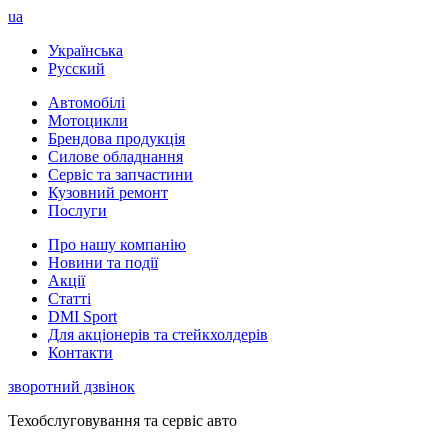
ua
Українська
Русский
Автомобілі
Мотоцикли
Брендова продукція
Силове обладнання
Сервіс та запчастини
Кузовний ремонт
Послуги
Про нашу компанію
Новини та події
Акції
Статті
DMI Sport
Для акціонерів та стейкхолдерів
Контакти
зворотний дзвінок
Техобслуговування та сервіс авто