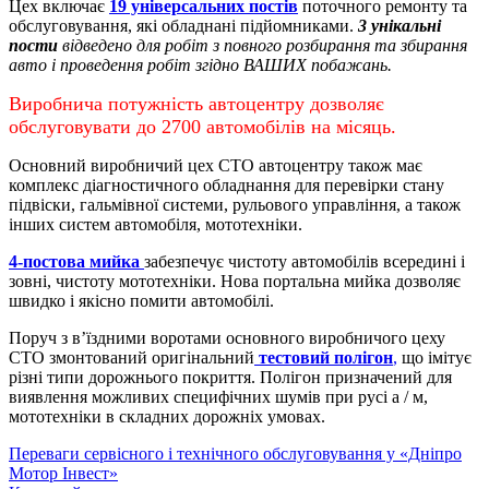
Цех включає
19 універсальних постів
поточного ремонту та
обслуговування, які обладнані підйомниками.
3 унікальні
пости
відведено для робіт з повного розбирання та збирання
авто і проведення робіт згідно ВАШИХ побажань.
Виробнича потужність автоцентру дозволяє
обслуговувати до 2700 автомобілів на місяць.
Основний виробничий цех СТО автоцентру також має
комплекс діагностичного обладнання для перевірки стану
підвіски, гальмівної системи, рульового управління, а також
інших систем автомобіля, мототехніки.
4-постова мийка
забезпечує чистоту автомобілів всередині і
зовні, чистоту мототехніки.
Нова портальна мийка дозволяє
швидко і якісно помити автомобілі.
Поруч з в’їздними воротами основного виробничого цеху
СТО змонтований оригінальний
тестовий полігон
,
що імітує
різні типи дорожнього покриття. Полігон призначений для
виявлення можливих специфічних шумів при русі а / м,
мототехніки в складних дорожніх умовах.
Переваги сервісного і технічного обслуговування у «Дніпро
Мотор Інвест»