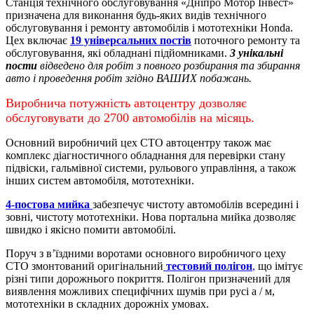
Станція технічного обслуговування «Дніпро Мотор Інвест»
призначена для виконання будь-яких видів технічного
обслуговування і ремонту автомобілів і мототехніки Honda.
Цех включає
19 універсальних постів
поточного ремонту та
обслуговування, які обладнані підйомниками.
3 унікальні
пости
відведено для робіт з повного розбирання та збирання
авто і проведення робіт згідно ВАШИХ побажань.
Виробнича потужність автоцентру дозволяє
обслуговувати до 2700 автомобілів на місяць.
Основний виробничий цех СТО автоцентру також має
комплекс діагностичного обладнання для перевірки стану
підвіски, гальмівної системи, рульового управління, а також
інших систем автомобіля, мототехніки.
4-постова мийка
забезпечує чистоту автомобілів всередині і
зовні, чистоту мототехніки.
Нова портальна мийка дозволяє
швидко і якісно помити автомобілі.
Поруч з в’їздними воротами основного виробничого цеху
СТО змонтований оригінальний
тестовий полігон
,
що імітує
різні типи дорожнього покриття. Полігон призначений для
виявлення можливих специфічних шумів при русі а / м,
мототехніки в складних дорожніх умовах.