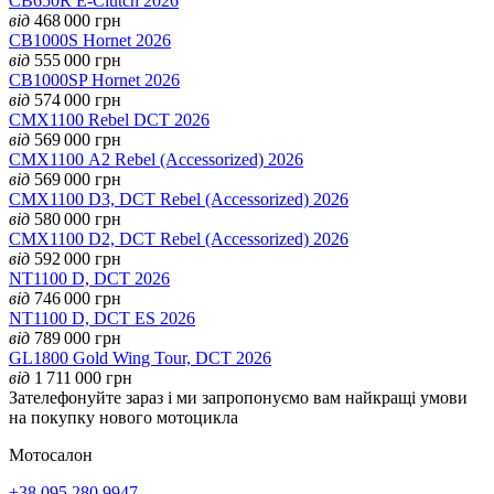
CB650R E-Clutch 2026
від
468 000
грн
CB1000S Hornet 2026
від
555 000
грн
CB1000SP Hornet 2026
від
574 000
грн
CMX1100 Rebel DCT 2026
від
569 000
грн
CMX1100 А2 Rebel (Accessorized) 2026
від
569 000
грн
CMX1100 D3, DCT Rebel (Accessorized) 2026
від
580 000
грн
CMX1100 D2, DCT Rebel (Accessorized) 2026
від
592 000
грн
NT1100 D, DCT 2026
від
746 000
грн
NT1100 D, DCT ES 2026
від
789 000
грн
GL1800 Gold Wing Tour, DCT 2026
від
1 711 000
грн
Зателефонуйте зараз і ми запропонуємо вам найкращі умови
на покупку нового мотоцикла
Мотосалон
+38 095 280 9947