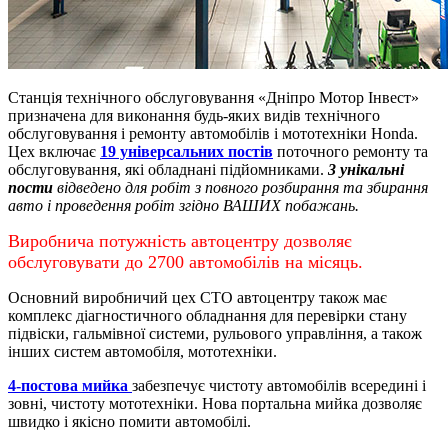
Станція технічного обслуговування «Дніпро Мотор Інвест»
призначена для виконання будь-яких видів технічного
обслуговування і ремонту автомобілів і мототехніки Honda.
Цех включає
19 універсальних постів
поточного ремонту та
обслуговування, які обладнані підйомниками.
3 унікальні
пости
відведено для робіт з повного розбирання та збирання
авто і проведення робіт згідно ВАШИХ побажань.
Виробнича потужність автоцентру дозволяє
обслуговувати до 2700 автомобілів на місяць.
Основний виробничий цех СТО автоцентру також має
комплекс діагностичного обладнання для перевірки стану
підвіски, гальмівної системи, рульового управління, а також
інших систем автомобіля, мототехніки.
4-постова мийка
забезпечує чистоту автомобілів всередині і
зовні, чистоту мототехніки.
Нова портальна мийка дозволяє
швидко і якісно помити автомобілі.