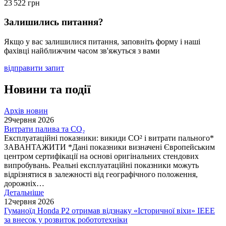
23 522
грн
Залишились питання?
Якщо у вас залишилися питання, заповніть форму і наші
фахівці найближчим часом зв'яжуться з вами
відправити запит
Новини та події
Архів новин
29
червня 2026
Витрати палива та CO₂
Експлуатаційні показники: викиди СО² і витрати пального*
ЗАВАНТАЖИТИ *Дані показники визначені Європейським
центром сертифікації на основі оригінальних стендових
випробувань. Реальні експлуатаційні показники можуть
відрізнятися в залежності від географічного положення,
дорожніх…
Детальніше
12
червня 2026
Гуманоїд Honda P2 отримав відзнаку «Історичної віхи» IEEE
за внесок у розвиток робототехніки