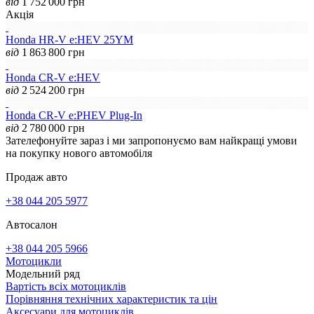
від
1 752 000
грн
Акція
Honda HR-V e:HEV 25YM
від
1 863 800
грн
Honda CR-V e:HEV
від
2 524 200
грн
Honda CR-V e:PHEV Plug-In
від
2 780 000
грн
Зателефонуйте зараз і ми запропонуємо вам найкращі умови
на покупку нового автомобіля
Продаж авто
+38 044 205 5977
Автосалон
+38 044 205 5966
Мотоцикли
Модельний ряд
Вартість всіх мотоциклів
Порівняння технічних характеристик та цін
Аксесуари для мотоциклів