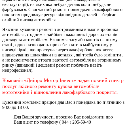
експлуатації), на яких яка-небудь деталь коли -небудь не
фарбувалася. Своєчасний ремонт пошкоджень лакофарбового
покриття продовжує ресурс відповідних деталей і зберігає
охайний вигляд автомобіля.
Якісний кузовний ремонт з дотриманням вимог виробника
автомобіля , є одним з найбільш важливих і дорогих етапів
догляду за автомобілем. Економія часу або коштів на цьому
етапі , однозначно дасть про себе знати в майбутньому у
вигляді: іржі , що проступає через лакофарбове покриття;
відшарування шпаклівки на деталях , які треба було замінити ,
а не ремонтувати; втрати вартості автомобіля на вторинному
ринку (швидкий і дешевий ремонт побачить навіть
непрофесіонал).
Компанія «Дніпро Мотор Інвест» надає повний спектр
послуг якісного ремонту кузова автомобіля/
мототехніки і відновлення лакофарбового покриття.
Кузовний комплекс працює для Вас з понеділка по
п’ятницю
з
9-00 до 18-00.
Для Вашої зручності, просимо Вас повідомити про
Ваш візит по телефону ( 044 ) 205-59-40