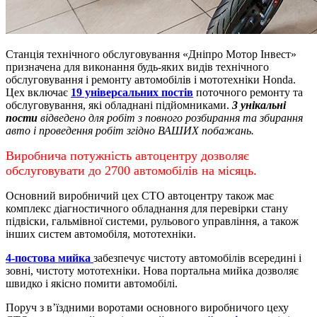
Станція технічного обслуговування «Дніпро Мотор Інвест»
призначена для виконання будь-яких видів технічного
обслуговування і ремонту автомобілів і мототехніки Honda.
Цех включає
19 універсальних постів
поточного ремонту та
обслуговування, які обладнані підйомниками.
3 унікальні
пости
відведено для робіт з повного розбирання та збирання
авто і проведення робіт згідно ВАШИХ побажань.
Виробнича потужність автоцентру дозволяє
обслуговувати до 2700 автомобілів на місяць.
Основний виробничий цех СТО автоцентру також має
комплекс діагностичного обладнання для перевірки стану
підвіски, гальмівної системи, рульового управління, а також
інших систем автомобіля, мототехніки.
4-постова мийка
забезпечує чистоту автомобілів всередині і
зовні, чистоту мототехніки.
Нова портальна мийка дозволяє
швидко і якісно помити автомобілі.
Поруч з в’їздними воротами основного виробничого цеху