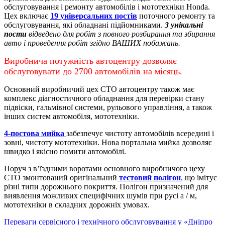
обслуговування і ремонту автомобілів і мототехніки Honda.
Цех включає
19 універсальних постів
поточного ремонту та
обслуговування, які обладнані підйомниками.
3 унікальні
пости
відведено для робіт з повного розбирання та збирання
авто і проведення робіт згідно ВАШИХ побажань.
Виробнича потужність автоцентру дозволяє
обслуговувати до 2700 автомобілів на місяць.
Основний виробничий цех СТО автоцентру також має
комплекс діагностичного обладнання для перевірки стану
підвіски, гальмівної системи, рульового управління, а також
інших систем автомобіля, мототехніки.
4-постова мийка
забезпечує чистоту автомобілів всередині і
зовні, чистоту мототехніки.
Нова портальна мийка дозволяє
швидко і якісно помити автомобілі.
Поруч з в’їздними воротами основного виробничого цеху
СТО змонтований оригінальний
тестовий полігон
,
що імітує
різні типи дорожнього покриття. Полігон призначений для
виявлення можливих специфічних шумів при русі а / м,
мототехніки в складних дорожніх умовах.
Переваги сервісного і технічного обслуговування у «Дніпро