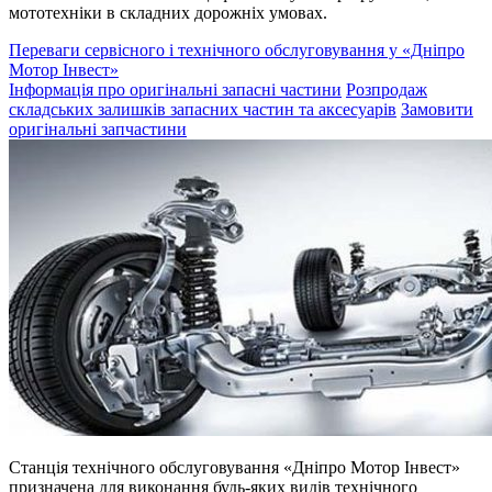
мототехніки в складних дорожніх умовах.
Переваги сервісного і технічного обслуговування у «Дніпро
Мотор Інвест»
Інформація про оригінальні запасні частини
Розпродаж
складських залишків запасних частин та аксесуарів
Замовити
оригінальні запчастини
Станція технічного обслуговування «Дніпро Мотор Інвест»
призначена для виконання будь-яких видів технічного