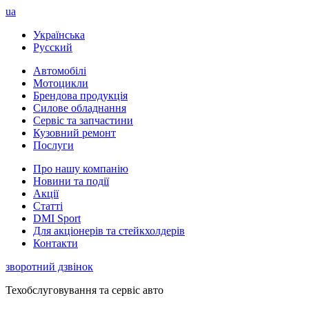
ua
Українська
Русский
Автомобілі
Мотоцикли
Брендова продукція
Силове обладнання
Сервіс та запчастини
Кузовний ремонт
Послуги
Про нашу компанію
Новини та події
Акції
Статті
DMI Sport
Для акціонерів та стейкхолдерів
Контакти
зворотний дзвінок
Техобслуговування та сервіс авто