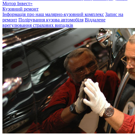
Мотор Інвест»
Кузовний ремонт
Інформація про наш малярно-кузовний комплекс
Запис на
ремонт
Полірування кузова автомобіля
Віддалене
врегулювання страхових випадків