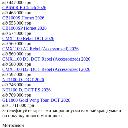
від
447 000
грн
CB650R E-Clutch 2026
від
468 000
грн
CB1000S Hornet 2026
від
555 000
грн
CB1000SP Hornet 2026
від
574 000
грн
CMX1100 Rebel DCT 2026
від
569 000
грн
CMX1100 А2 Rebel (Accessorized) 2026
від
569 000
грн
CMX1100 D3, DCT Rebel (Accessorized) 2026
від
580 000
грн
CMX1100 D2, DCT Rebel (Accessorized) 2026
від
592 000
грн
NT1100 D, DCT 2026
від
746 000
грн
NT1100 D, DCT ES 2026
від
789 000
грн
GL1800 Gold Wing Tour, DCT 2026
від
1 711 000
грн
Зателефонуйте зараз і ми запропонуємо вам найкращі умови
на покупку нового мотоцикла
Мотосалон