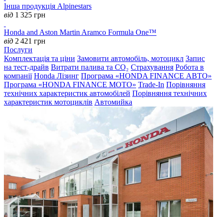
Інша продукція Alpinestars
від
1 325
грн
Honda and Aston Martin Aramco Formula One™
від
2 421
грн
Послуги
Комплектація та ціни
Замовити автомобіль, мотоцикл
Запис
на тест-драйв
Витрати палива та CO₂
Страхування
Робота в
компанії
Honda Лізинг
Програма «HONDA FINANCE АВТО»
Програма «HONDA FINANCE MOTO»
Trade-In
Порівняння
технічних характеристик автомобілей
Порівняння технічних
характеристик мотоциклів
Автомийка