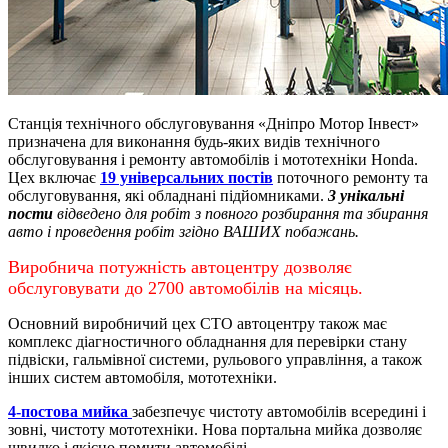
Станція технічного обслуговування «Дніпро Мотор Інвест»
призначена для виконання будь-яких видів технічного
обслуговування і ремонту автомобілів і мототехніки Honda.
Цех включає
19 універсальних постів
поточного ремонту та
обслуговування, які обладнані підйомниками.
3 унікальні
пости
відведено для робіт з повного розбирання та збирання
авто і проведення робіт згідно ВАШИХ побажань.
Виробнича потужність автоцентру дозволяє
обслуговувати до 2700 автомобілів на місяць.
Основний виробничий цех СТО автоцентру також має
комплекс діагностичного обладнання для перевірки стану
підвіски, гальмівної системи, рульового управління, а також
інших систем автомобіля, мототехніки.
4-постова мийка
забезпечує чистоту автомобілів всередині і
зовні, чистоту мототехніки.
Нова портальна мийка дозволяє
швидко і якісно помити автомобілі.