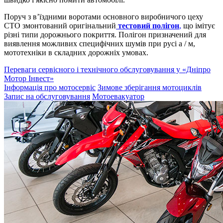
Поруч з в’їздними воротами основного виробничого цеху
СТО змонтований оригінальний
тестовий полігон
,
що імітує
різні типи дорожнього покриття. Полігон призначений для
виявлення можливих специфічних шумів при русі а / м,
мототехніки в складних дорожніх умовах.
Переваги сервісного і технічного обслуговування у «Дніпро
Мотор Інвест»
Інформація про мотосервіс
Зимове зберігання мотоциклів
Запис на обслуговування
Мотоевакуатор