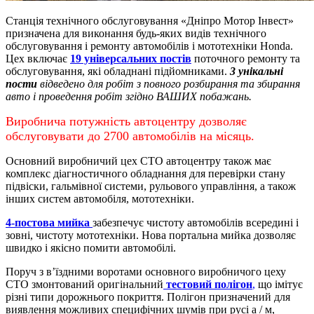
Станція технічного обслуговування «Дніпро Мотор Інвест»
призначена для виконання будь-яких видів технічного
обслуговування і ремонту автомобілів і мототехніки Honda.
Цех включає
19 універсальних постів
поточного ремонту та
обслуговування, які обладнані підйомниками.
3 унікальні
пости
відведено для робіт з повного розбирання та збирання
авто і проведення робіт згідно ВАШИХ побажань.
Виробнича потужність автоцентру дозволяє
обслуговувати до 2700 автомобілів на місяць.
Основний виробничий цех СТО автоцентру також має
комплекс діагностичного обладнання для перевірки стану
підвіски, гальмівної системи, рульового управління, а також
інших систем автомобіля, мототехніки.
4-постова мийка
забезпечує чистоту автомобілів всередині і
зовні, чистоту мототехніки.
Нова портальна мийка дозволяє
швидко і якісно помити автомобілі.
Поруч з в’їздними воротами основного виробничого цеху
СТО змонтований оригінальний
тестовий полігон
,
що імітує
різні типи дорожнього покриття. Полігон призначений для
виявлення можливих специфічних шумів при русі а / м,