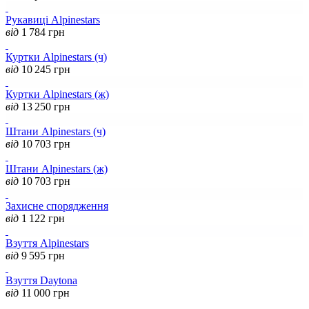
Рукавиці Alpinestars
від
1 784
грн
Куртки Alpinestars (ч)
від
10 245
грн
Куртки Alpinestars (ж)
від
13 250
грн
Штани Alpinestars (ч)
від
10 703
грн
Штани Alpinestars (ж)
від
10 703
грн
Захисне спорядження
від
1 122
грн
Взуття Alpinestars
від
9 595
грн
Взуття Daytona
від
11 000
грн