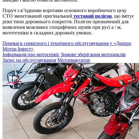
Поруч з в’їздними воротами основного виробничого цеху
СТО змонтований оригінальний
тестовий полігон
,
що імітує
різні типи дорожнього покриття. Полігон призначений для
виявлення можливих специфічних шумів при русі а / м,
мототехніки в складних дорожніх умовах.
Переваги сервісного і технічного обслуговування у «Дніпро
Мотор Інвест»
Інформація про мотосервіс
Зимове зберігання мотоциклів
Запис на обслуговування
Мотоевакуатор