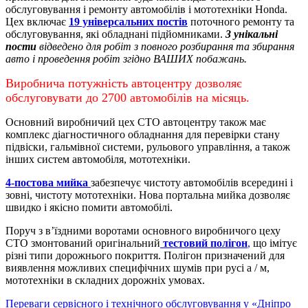
обслуговування і ремонту автомобілів і мототехніки Honda.
Цех включає
19 універсальних постів
поточного ремонту та
обслуговування, які обладнані підйомниками.
3 унікальні
пости
відведено для робіт з повного розбирання та збирання
авто і проведення робіт згідно ВАШИХ побажань.
Виробнича потужність автоцентру дозволяє
обслуговувати до 2700 автомобілів на місяць.
Основний виробничий цех СТО автоцентру також має
комплекс діагностичного обладнання для перевірки стану
підвіски, гальмівної системи, рульового управління, а також
інших систем автомобіля, мототехніки.
4-постова мийка
забезпечує чистоту автомобілів всередині і
зовні, чистоту мототехніки.
Нова портальна мийка дозволяє
швидко і якісно помити автомобілі.
Поруч з в’їздними воротами основного виробничого цеху
СТО змонтований оригінальний
тестовий полігон
,
що імітує
різні типи дорожнього покриття. Полігон призначений для
виявлення можливих специфічних шумів при русі а / м,
мототехніки в складних дорожніх умовах.
Переваги сервісного і технічного обслуговування у «Дніпро