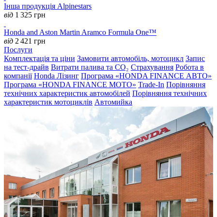
Інша продукція Alpinestars
від
1 325
грн
Honda and Aston Martin Aramco Formula One™
від
2 421
грн
Послуги
Комплектація та ціни
Замовити автомобіль, мотоцикл
Запис
на тест-драйв
Витрати палива та CO₂
Страхування
Робота в
компанії
Honda Лізинг
Програма «HONDA FINANCE АВТО»
Програма «HONDA FINANCE MOTO»
Trade-In
Порівняння
технічних характеристик автомобілей
Порівняння технічних
характеристик мотоциклів
Автомийка