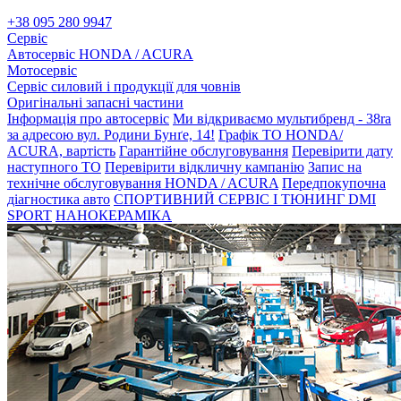
+38 095 280 9947
Сервіс
Автосервіс HONDA / ACURA
Мотосервіс
Сервіс силовий і продукції для човнів
Оригінальні запасні частини
Інформація про автосервіс
Ми відкриваємо мультибренд - 38ra
за адресою вул. Родини Бунґе, 14!
Графік ТО HONDA/
ACURA, вартість
Гарантійне обслуговування
Перевірити дату
наступного ТО
Перевірити відкличну кампанію
Запис на
технічне обслуговування HONDA / ACURA
Передпокупочна
діагностика авто
СПОРТИВНИЙ СЕРВІС І ТЮНИНГ DMI
SPORT
НАНОКЕРАМІКА