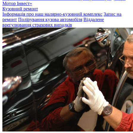
Мотор Інвест»
Кузовний ремонт
Інформація про наш малярно-кузовний комплекс
Запис на
ремонт
Полірування кузова автомобіля
Віддалене
врегулювання страхових випадків