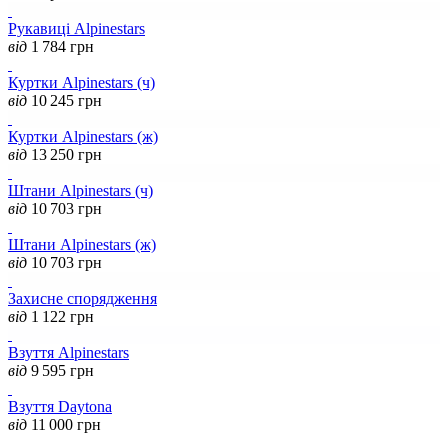
Рукавиці Alpinestars
від
1 784
грн
Куртки Alpinestars (ч)
від
10 245
грн
Куртки Alpinestars (ж)
від
13 250
грн
Штани Alpinestars (ч)
від
10 703
грн
Штани Alpinestars (ж)
від
10 703
грн
Захисне спорядження
від
1 122
грн
Взуття Alpinestars
від
9 595
грн
Взуття Daytona
від
11 000
грн