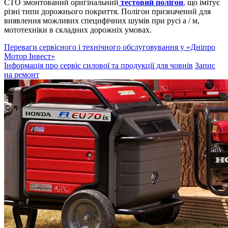
СТО змонтований оригінальний
тестовий полігон
,
що імітує
різні типи дорожнього покриття. Полігон призначений для
виявлення можливих специфічних шумів при русі а / м,
мототехніки в складних дорожніх умовах.
Переваги сервісного і технічного обслуговування у «Дніпро
Мотор Інвест»
Інформація про сервіс силової та продукції для човнів
Запис
на ремонт