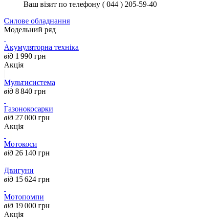
Ваш візит по телефону ( 044 ) 205-59-40
Силове обладнання
Модельний ряд
Акумуляторна техніка
від
1 990
грн
Акція
Мультисистема
від
8 840
грн
Газонокосарки
від
27 000
грн
Акція
Мотокоси
від
26 140
грн
Двигуни
від
15 624
грн
Мотопомпи
від
19 000
грн
Акція