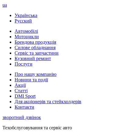
ua
Українська
Русский
Автомобілі
Мотоцикли
Брендова продукція
Силове обладнання
Сервіс та запчастини
Кузовний ремонт
Послуги
Про нашу компанію
Новини та події
Акції
Статті
DMI Sport
Для акціонерів та стейкхолдерів
Контакти
зворотний дзвінок
Техобслуговування та сервіс авто