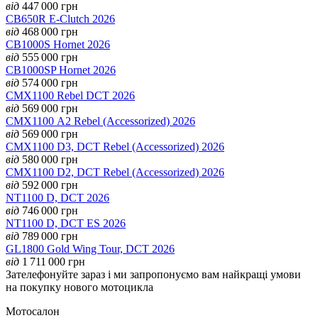
від
447 000
грн
CB650R E-Clutch 2026
від
468 000
грн
CB1000S Hornet 2026
від
555 000
грн
CB1000SP Hornet 2026
від
574 000
грн
CMX1100 Rebel DCT 2026
від
569 000
грн
CMX1100 А2 Rebel (Accessorized) 2026
від
569 000
грн
CMX1100 D3, DCT Rebel (Accessorized) 2026
від
580 000
грн
CMX1100 D2, DCT Rebel (Accessorized) 2026
від
592 000
грн
NT1100 D, DCT 2026
від
746 000
грн
NT1100 D, DCT ES 2026
від
789 000
грн
GL1800 Gold Wing Tour, DCT 2026
від
1 711 000
грн
Зателефонуйте зараз і ми запропонуємо вам найкращі умови
на покупку нового мотоцикла
Мотосалон