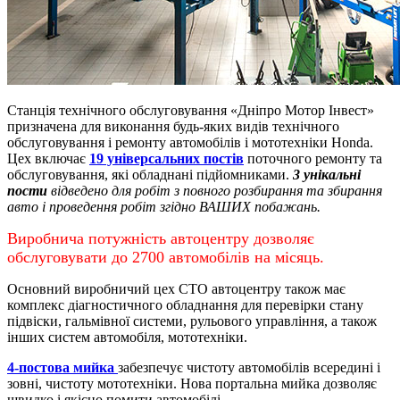
Станція технічного обслуговування «Дніпро Мотор Інвест»
призначена для виконання будь-яких видів технічного
обслуговування і ремонту автомобілів і мототехніки Honda.
Цех включає
19 універсальних постів
поточного ремонту та
обслуговування, які обладнані підйомниками.
3 унікальні
пости
відведено для робіт з повного розбирання та збирання
авто і проведення робіт згідно ВАШИХ побажань.
Виробнича потужність автоцентру дозволяє
обслуговувати до 2700 автомобілів на місяць.
Основний виробничий цех СТО автоцентру також має
комплекс діагностичного обладнання для перевірки стану
підвіски, гальмівної системи, рульового управління, а також
інших систем автомобіля, мототехніки.
4-постова мийка
забезпечує чистоту автомобілів всередині і
зовні, чистоту мототехніки.
Нова портальна мийка дозволяє
швидко і якісно помити автомобілі.