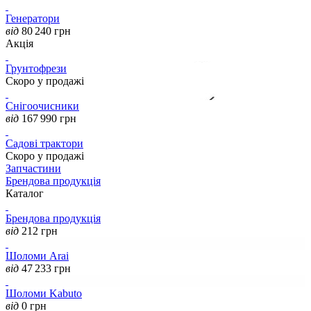
Генератори
від
80 240
грн
Акція
Грунтофрези
Скоро у продажі
Снігоочисники
від
167 990
грн
Садові трактори
Скоро у продажі
Запчастини
Брендова продукція
Каталог
Брендова продукція
від
212
грн
Шоломи Arai
від
47 233
грн
Шоломи Kabuto
від
0
грн