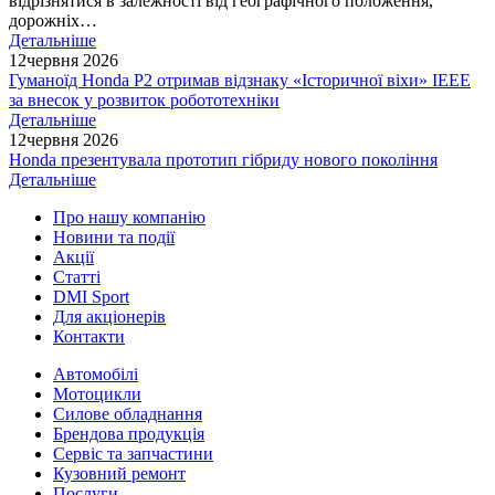
відрізнятися в залежності від географічного положення,
дорожніх…
Детальніше
12
червня 2026
Гуманоїд Honda P2 отримав відзнаку «Історичної віхи» IEEE
за внесок у розвиток робототехніки
Детальніше
12
червня 2026
Honda презентувала прототип гібриду нового покоління
Детальніше
Про нашу компанію
Новини та події
Акції
Статті
DMI Sport
Для акціонерів
Контакти
Автомобілі
Мотоцикли
Силове обладнання
Брендова продукція
Сервіс та запчастини
Кузовний ремонт
Послуги