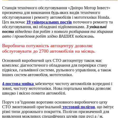
Станція технічного обслуговування «Дніпро Мотор Інвест»
призначена для виконання будь-яких видів технічного
обслуговування і ремонту автомобілів і мототехніки Honda.
Цех включає
19 універсальних постів
поточного ремонту та
обслуговування, які обладнані підйомниками.
3 унікальні
пости
відведено для робіт з повного розбирання та збирання
авто і проведення робіт згідно ВАШИХ побажань.
Виробнича потужність автоцентру дозволяє
обслуговувати до 2700 автомобілів на місяць.
Основний виробничий цех СТО автоцентру також має
комплекс діагностичного обладнання для перевірки стану
підвіски, гальмівної системи, рульового управління, а також
інших систем автомобіля, мототехніки.
4-постова мийка
забезпечує чистоту автомобілів всередині і
зовні, чистоту мототехніки.
Нова портальна мийка дозволяє
швидко і якісно помити автомобілі.
Поруч з в’їздними воротами основного виробничого цеху
СТО змонтований оригінальний
тестовий полігон
,
що імітує
різні типи дорожнього покриття. Полігон призначений для
виявлення можливих специфічних шумів при русі а / м,