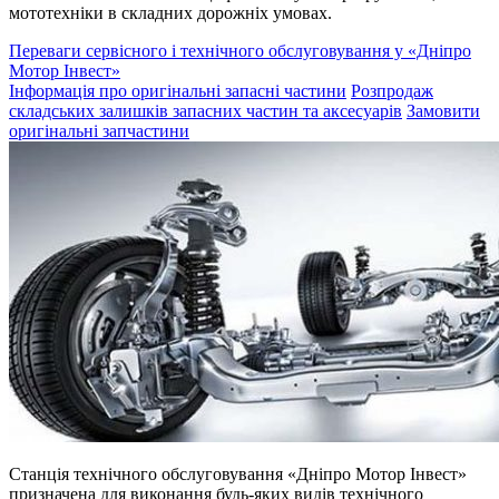
мототехніки в складних дорожніх умовах.
Переваги сервісного і технічного обслуговування у «Дніпро
Мотор Інвест»
Інформація про оригінальні запасні частини
Розпродаж
складських залишків запасних частин та аксесуарів
Замовити
оригінальні запчастини
Станція технічного обслуговування «Дніпро Мотор Інвест»
призначена для виконання будь-яких видів технічного