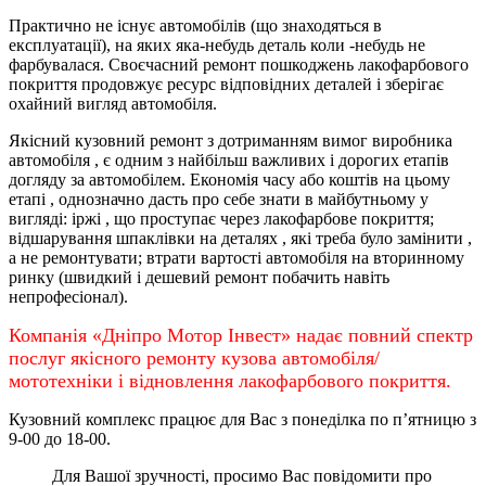
Практично не існує автомобілів (що знаходяться в
експлуатації), на яких яка-небудь деталь коли -небудь не
фарбувалася. Своєчасний ремонт пошкоджень лакофарбового
покриття продовжує ресурс відповідних деталей і зберігає
охайний вигляд автомобіля.
Якісний кузовний ремонт з дотриманням вимог виробника
автомобіля , є одним з найбільш важливих і дорогих етапів
догляду за автомобілем. Економія часу або коштів на цьому
етапі , однозначно дасть про себе знати в майбутньому у
вигляді: іржі , що проступає через лакофарбове покриття;
відшарування шпаклівки на деталях , які треба було замінити ,
а не ремонтувати; втрати вартості автомобіля на вторинному
ринку (швидкий і дешевий ремонт побачить навіть
непрофесіонал).
Компанія «Дніпро Мотор Інвест» надає повний спектр
послуг якісного ремонту кузова автомобіля/
мототехніки і відновлення лакофарбового покриття.
Кузовний комплекс працює для Вас з понеділка по
п’ятницю
з
9-00 до 18-00.
Для Вашої зручності, просимо Вас повідомити про