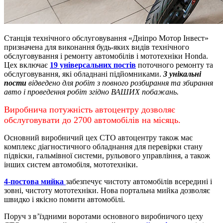
Станція технічного обслуговування «Дніпро Мотор Інвест»
призначена для виконання будь-яких видів технічного
обслуговування і ремонту автомобілів і мототехніки Honda.
Цех включає
19 універсальних постів
поточного ремонту та
обслуговування, які обладнані підйомниками.
3 унікальні
пости
відведено для робіт з повного розбирання та збирання
авто і проведення робіт згідно ВАШИХ побажань.
Виробнича потужність автоцентру дозволяє
обслуговувати до 2700 автомобілів на місяць.
Основний виробничий цех СТО автоцентру також має
комплекс діагностичного обладнання для перевірки стану
підвіски, гальмівної системи, рульового управління, а також
інших систем автомобіля, мототехніки.
4-постова мийка
забезпечує чистоту автомобілів всередині і
зовні, чистоту мототехніки.
Нова портальна мийка дозволяє
швидко і якісно помити автомобілі.
Поруч з в’їздними воротами основного виробничого цеху