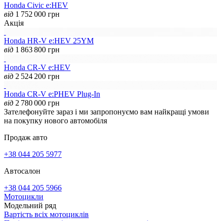
Honda Civic e:HEV
від
1 752 000
грн
Акція
Honda HR-V e:HEV 25YM
від
1 863 800
грн
Honda CR-V e:HEV
від
2 524 200
грн
Honda CR-V e:PHEV Plug-In
від
2 780 000
грн
Зателефонуйте зараз і ми запропонуємо вам найкращі умови
на покупку нового автомобіля
Продаж авто
+38 044 205 5977
Автосалон
+38 044 205 5966
Мотоцикли
Модельний ряд
Вартість всіх мотоциклів