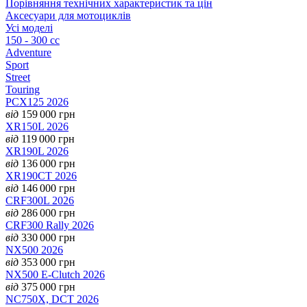
Порівняння технічних характеристик та цін
Аксесуари для мотоциклів
Усі моделі
150 - 300 cc
Adventure
Sport
Street
Touring
PCX125 2026
від
159 000
грн
XR150L 2026
від
119 000
грн
XR190L 2026
від
136 000
грн
XR190CT 2026
від
146 000
грн
CRF300L 2026
від
286 000
грн
CRF300 Rally 2026
від
330 000
грн
NX500 2026
від
353 000
грн
NX500 E-Clutch 2026
від
375 000
грн
NC750X, DCT 2026