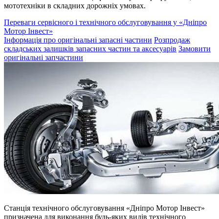
мототехніки в складних дорожніх умовах.
Переваги сервісного і технічного обслуговування у «Дніпро
Мотор Інвест»
Інформація про оригінальні запасні частини
Розпродаж
складських залишків запасних частин та аксесуарів
Замовити
оригінальні запчастини
Станція технічного обслуговування «Дніпро Мотор Інвест»
призначена для виконання будь-яких видів технічного