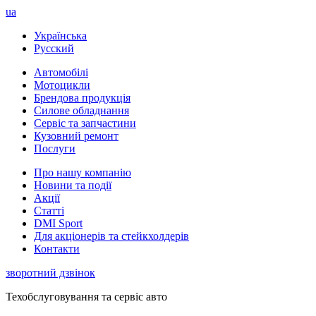
ua
Українська
Русский
Автомобілі
Мотоцикли
Брендова продукція
Силове обладнання
Сервіс та запчастини
Кузовний ремонт
Послуги
Про нашу компанію
Новини та події
Акції
Статті
DMI Sport
Для акціонерів та стейкхолдерів
Контакти
зворотний дзвінок
Техобслуговування та сервіс авто