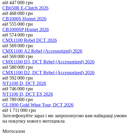
від
447 000
грн
CB650R E-Clutch 2026
від
468 000
грн
CB1000S Hornet 2026
від
555 000
грн
CB1000SP Hornet 2026
від
574 000
грн
CMX1100 Rebel DCT 2026
від
569 000
грн
CMX1100 А2 Rebel (Accessorized) 2026
від
569 000
грн
CMX1100 D3, DCT Rebel (Accessorized) 2026
від
580 000
грн
CMX1100 D2, DCT Rebel (Accessorized) 2026
від
592 000
грн
NT1100 D, DCT 2026
від
746 000
грн
NT1100 D, DCT ES 2026
від
789 000
грн
GL1800 Gold Wing Tour, DCT 2026
від
1 711 000
грн
Зателефонуйте зараз і ми запропонуємо вам найкращі умови
на покупку нового мотоцикла
Мотосалон