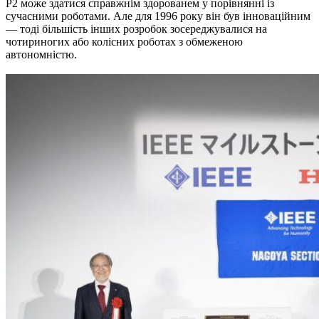
P2 може здатися справжнім здорованем у порівнянні із
сучасними роботами. Але для 1996 року він був інноваційним
— тоді більшість інших розробок зосереджувалися на
чотириногих або колісних роботах з обмеженою
автономністю.