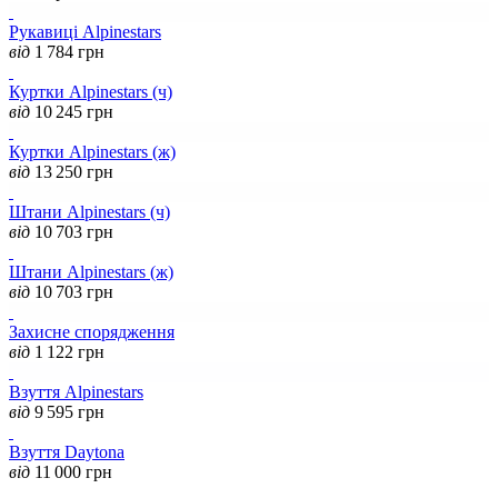
Рукавиці Alpinestars
від
1 784
грн
Куртки Alpinestars (ч)
від
10 245
грн
Куртки Alpinestars (ж)
від
13 250
грн
Штани Alpinestars (ч)
від
10 703
грн
Штани Alpinestars (ж)
від
10 703
грн
Захисне спорядження
від
1 122
грн
Взуття Alpinestars
від
9 595
грн
Взуття Daytona
від
11 000
грн