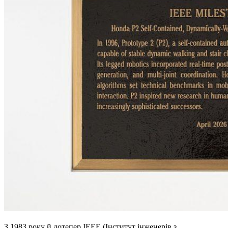
З 1983 року й дотепер IEEE (Інститут інженерів з