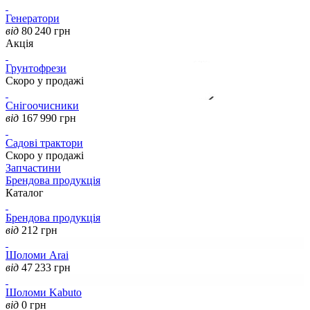
Генератори
від
80 240
грн
Акція
Грунтофрези
Скоро у продажі
Снігоочисники
від
167 990
грн
Садові трактори
Скоро у продажі
Запчастини
Брендова продукція
Каталог
Брендова продукція
від
212
грн
Шоломи Arai
від
47 233
грн
Шоломи Kabuto
від
0
грн