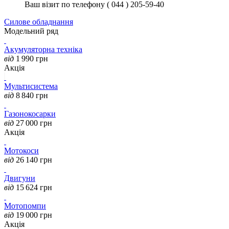
Ваш візит по телефону ( 044 ) 205-59-40
Силове обладнання
Модельний ряд
Акумуляторна техніка
від
1 990
грн
Акція
Мультисистема
від
8 840
грн
Газонокосарки
від
27 000
грн
Акція
Мотокоси
від
26 140
грн
Двигуни
від
15 624
грн
Мотопомпи
від
19 000
грн
Акція