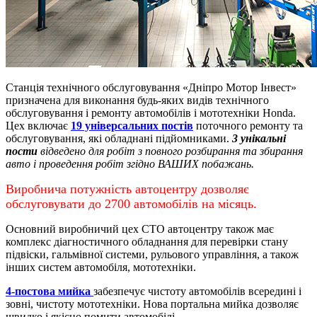
Станція технічного обслуговування «Дніпро Мотор Інвест»
призначена для виконання будь-яких видів технічного
обслуговування і ремонту автомобілів і мототехніки Honda.
Цех включає
19 універсальних постів
поточного ремонту та
обслуговування, які обладнані підйомниками.
3 унікальні
пости
відведено для робіт з повного розбирання та збирання
авто і проведення робіт згідно ВАШИХ побажань.
Виробнича потужність автоцентру дозволяє
обслуговувати до 2700 автомобілів на місяць.
Основний виробничий цех СТО автоцентру також має
комплекс діагностичного обладнання для перевірки стану
підвіски, гальмівної системи, рульового управління, а також
інших систем автомобіля, мототехніки.
4-постова мийка
забезпечує чистоту автомобілів всередині і
зовні, чистоту мототехніки.
Нова портальна мийка дозволяє
швидко і якісно помити автомобілі.