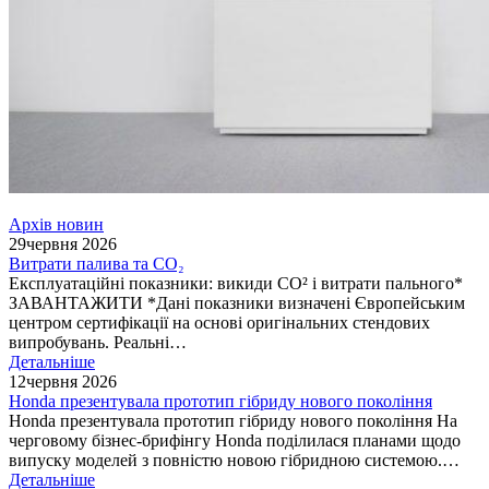
Архів новин
29
червня 2026
Витрати палива та CO₂
Експлуатаційні показники: викиди СО² і витрати пального*
ЗАВАНТАЖИТИ *Дані показники визначені Європейським
центром сертифікації на основі оригінальних стендових
випробувань. Реальні…
Детальніше
12
червня 2026
Honda презентувала прототип гібриду нового покоління
Honda презентувала прототип гібриду нового покоління На
черговому бізнес-брифінгу Honda поділилася планами щодо
випуску моделей з повністю новою гібридною системою.…
Детальніше