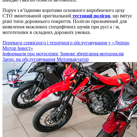
Поруч з в’їздними воротами основного виробничого цеху
СТО змонтований оригінальний
тестовий полігон
,
що імітує
різні типи дорожнього покриття. Полігон призначений для
виявлення можливих специфічних шумів при русі а / м,
мототехніки в складних дорожніх умовах.
Переваги сервісного і технічного обслуговування у «Дніпро
Мотор Інвест»
Інформація про мотосервіс
Зимове зберігання мотоциклів
Запис на обслуговування
Мотоевакуатор