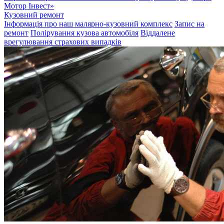
Мотор Інвест»
Кузовний ремонт
Інформація про наш малярно-кузовний комплекс
Запис на
ремонт
Полірування кузова автомобіля
Віддалене
врегулювання страхових випадків