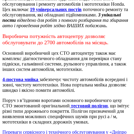
обслуговування і ремонту автомобілів і мототехніки Honda.
Цех включає
19 універсальних постів
поточного ремонту та
обслуговування, які обладнані підйомниками.
3 унікальні
пости
відведено для робіт з повного розбирання та збирання
авто і проведення робіт згідно ВАШИХ побажань.
Виробнича потужність автоцентру дозволяє
обслуговувати до 2700 автомобілів на місяць.
Основний виробничий цех СТО автоцентру також має
комплекс діагностичного обладнання для перевірки стану
підвіски, гальмівної системи, рульового управління, а також
інших систем автомобіля, мототехніки.
4-постова мийка
забезпечує чистоту автомобілів всередині і
зовні, чистоту мототехніки.
Нова портальна мийка дозволяє
швидко і якісно помити автомобілі.
Поруч з в’їздними воротами основного виробничого цеху
СТО змонтований оригінальний
тестовий полігон
,
що імітує
різні типи дорожнього покриття. Полігон призначений для
виявлення можливих специфічних шумів при русі а / м,
мототехніки в складних дорожніх умовах.
Переваги сервісного і технічного обслуговування у «Дніпро