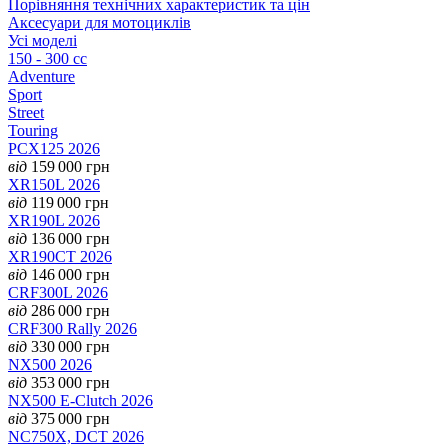
Порівняння технічних характеристик та цін
Аксесуари для мотоциклів
Усі моделі
150 - 300 cc
Adventure
Sport
Street
Touring
PCX125 2026
від
159 000
грн
XR150L 2026
від
119 000
грн
XR190L 2026
від
136 000
грн
XR190CT 2026
від
146 000
грн
CRF300L 2026
від
286 000
грн
CRF300 Rally 2026
від
330 000
грн
NX500 2026
від
353 000
грн
NX500 E-Clutch 2026
від
375 000
грн
NC750X, DCT 2026