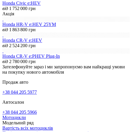
Honda Civic e:HEV
від
1 752 000
грн
Акція
Honda HR-V e:HEV 25YM
від
1 863 800
грн
Honda CR-V e:HEV
від
2 524 200
грн
Honda CR-V e:PHEV Plug-In
від
2 780 000
грн
Зателефонуйте зараз і ми запропонуємо вам найкращі умови
на покупку нового автомобіля
Продаж авто
+38 044 205 5977
Автосалон
+38 044 205 5966
Мотоцикли
Модельний ряд
Вартість всіх мотоциклів