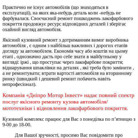
Практично не існує автомобілів (що знаходяться в
експлуатації), на яких яка-небудь деталь коли -небудь не
фарбувалася. Своєчасний ремонт пошкоджень лакофарбового
покриття продовжує ресурс відповідних деталей і зберігає
охайний вигляд автомобіля.
Якісний кузовний ремонт з дотриманням вимог виробника
автомобіля , є одним з найбільш важливих і дорогих етапів
догляду за автомобілем. Економія часу або коштів на цьому
етапі , однозначно дасть про себе знати в майбутньому у
вигляді: іржі , що проступає через лакофарбове покриття;
відшарування шпаклівки на деталях , які треба було замінити ,
а не ремонтувати; втрати вартості автомобіля на вторинному
ринку (швидкий і дешевий ремонт побачить навіть
непрофесіонал).
Компанія «Дніпро Мотор Інвест» надає повний спектр
послуг якісного ремонту кузова автомобіля/
мототехніки і відновлення лакофарбового покриття.
Кузовний комплекс працює для Вас з понеділка по
п’ятницю
з
9-00 до 18-00.
Для Вашої зручності, просимо Вас повідомити про