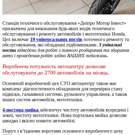
Станція технічного обслуговування «Дніпро Мотор Інвест»
призначена для виконання будь-яких видів технічного
обслуговування і ремонту автомобілів і мототехніки Honda.
Цех включає
19 універсальних постів
поточного ремонту та
обслуговування, які обладнані підйомниками.
3 унікальні
пости
відведено для робіт з повного розбирання та збирання
авто і проведення робіт згідно ВАШИХ побажань.
Виробнича потужність автоцентру дозволяє
обслуговувати до 2700 автомобілів на місяць.
Основний виробничий цех СТО автоцентру також має
комплекс діагностичного обладнання для перевірки стану
підвіски, гальмівної системи, рульового управління, а також
інших систем автомобіля, мототехніки.
4-постова мийка
забезпечує чистоту автомобілів всередині і
зовні, чистоту мототехніки.
Нова портальна мийка дозволяє
швидко і якісно помити автомобілі.
Поруч з в’їздними воротами основного виробничого цеху