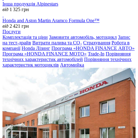
Інша продукція Alpinestars
від
1 325
грн
Honda and Aston Martin Aramco Formula One™
від
2 421
грн
Послуги
Комплектація та ціни
Замовити автомобіль, мотоцикл
Запис
на тест-драйв
Витрати палива та CO₂
Страхування
Робота в
компанії
Honda Лізинг
Програма «HONDA FINANCE АВТО»
Програма «HONDA FINANCE MOTO»
Trade-In
Порівняння
технічних характеристик автомобілей
Порівняння технічних
характеристик мотоциклів
Автомийка