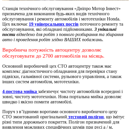
Станція технічного обслуговування «Дніпро Мотор Інвест»
призначена для виконання будь-яких видів технічного
обслуговування і ремонту автомобілів і мототехніки Honda.
Цех включає
19 універсальних постів
поточного ремонту та
обслуговування, які обладнані підйомниками.
3 унікальні
пости
відведено для робіт з повного розбирання та збирання
авто і проведення робіт згідно ВАШИХ побажань.
Виробнича потужність автоцентру дозволяє
обслуговувати до 2700 автомобілів на місяць.
Основний виробничий цех СТО автоцентру також має
комплекс діагностичного обладнання для перевірки стану
підвіски, гальмівної системи, рульового управління, а також
інших систем автомобіля, мототехніки.
4-постова мийка
забезпечує чистоту автомобілів всередині і
зовні, чистоту мототехніки.
Нова портальна мийка дозволяє
швидко і якісно помити автомобілі.
Поруч з в’їздними воротами основного виробничого цеху
СТО змонтований оригінальний
тестовий полігон
,
що імітує
різні типи дорожнього покриття. Полігон призначений для
виявлення можливих специфічних шумів при русі а / м,