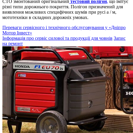
СТО змонтований оригінальний
тестовий полігон
,
що імітує
різні типи дорожнього покриття. Полігон призначений для
виявлення можливих специфічних шумів при русі а / м,
мототехніки в складних дорожніх умовах.
Переваги сервісного і технічного обслуговування у «Дніпро
Мотор Інвест»
Інформація про сервіс силової та продукції для човнів
Запис
на ремонт