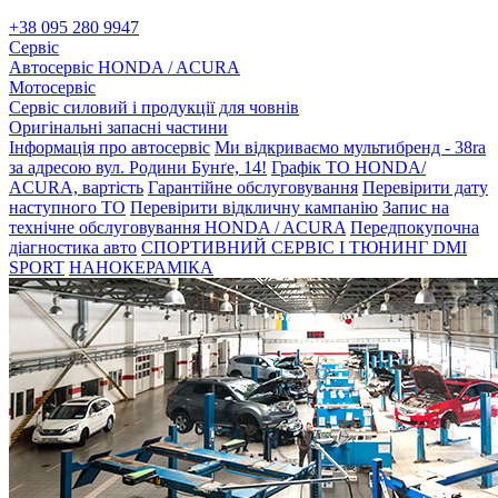
+38 095 280 9947
Сервіс
Автосервіс HONDA / ACURA
Мотосервіс
Сервіс силовий і продукції для човнів
Оригінальні запасні частини
Інформація про автосервіс
Ми відкриваємо мультибренд - 38ra
за адресою вул. Родини Бунґе, 14!
Графік ТО HONDA/
ACURA, вартість
Гарантійне обслуговування
Перевірити дату
наступного ТО
Перевірити відкличну кампанію
Запис на
технічне обслуговування HONDA / ACURA
Передпокупочна
діагностика авто
СПОРТИВНИЙ СЕРВІС І ТЮНИНГ DMI
SPORT
НАНОКЕРАМІКА