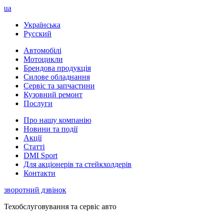
ua
Українська
Русский
Автомобілі
Мотоцикли
Брендова продукція
Силове обладнання
Сервіс та запчастини
Кузовний ремонт
Послуги
Про нашу компанію
Новини та події
Акції
Статті
DMI Sport
Для акціонерів та стейкхолдерів
Контакти
зворотний дзвінок
Техобслуговування та сервіс авто