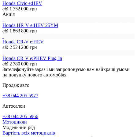
Honda Civic e:HEV
від
1 752 000
грн
Акція
Honda HR-V e:HEV 25YM
від
1 863 800
грн
Honda CR-V e:HEV
від
2 524 200
грн
Honda CR-V e:PHEV Plug-In
від
2 780 000
грн
Зателефонуйте зараз і ми запропонуємо вам найкращі умови
на покупку нового автомобіля
Продаж авто
+38 044 205 5977
Автосалон
+38 044 205 5966
Мотоцикли
Модельний ряд
Вартість всіх мотоциклів