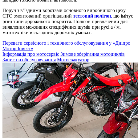
Поруч з в’їздними воротами основного виробничого цеху
СТО змонтований оригінальний
тестовий полігон
,
що імітує
різні типи дорожнього покриття. Полігон призначений для
виявлення можливих специфічних шумів при русі а / м,
мототехніки в складних дорожніх умовах.
Переваги сервісного і технічного обслуговування у «Дніпро
Мотор Інвест»
Інформація про мотосервіс
Зимове зберігання мотоциклів
Запис на обслуговування
Мотоевакуатор