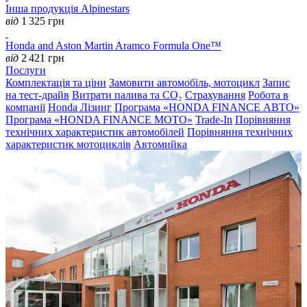
Інша продукція Alpinestars
від
1 325
грн
Honda and Aston Martin Aramco Formula One™
від
2 421
грн
Послуги
Комплектація та ціни
Замовити автомобіль, мотоцикл
Запис
на тест-драйв
Витрати палива та CO₂
Страхування
Робота в
компанії
Honda Лізинг
Програма «HONDA FINANCE АВТО»
Програма «HONDA FINANCE MOTO»
Trade-In
Порівняння
технічних характеристик автомобілей
Порівняння технічних
характеристик мотоциклів
Автомийка