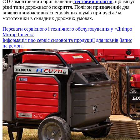
СТО змонтований оригінальний
тестовий полігон
,
що імітує
різні типи дорожнього покриття. Полігон призначений для
виявлення можливих специфічних шумів при русі а / м,
мототехніки в складних дорожніх умовах.
Переваги сервісного і технічного обслуговування у «Дніпро
Мотор Інвест»
Інформація про сервіс силової та продукції для човнів
Запис
на ремонт