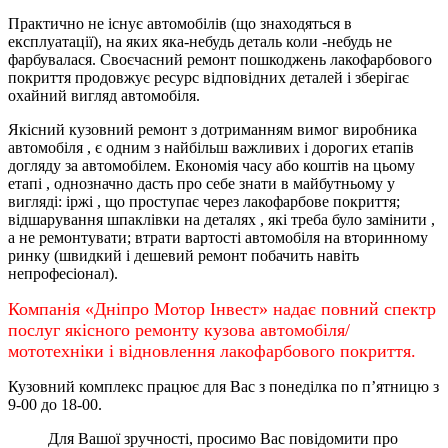
Практично не існує автомобілів (що знаходяться в
експлуатації), на яких яка-небудь деталь коли -небудь не
фарбувалася. Своєчасний ремонт пошкоджень лакофарбового
покриття продовжує ресурс відповідних деталей і зберігає
охайний вигляд автомобіля.
Якісний кузовний ремонт з дотриманням вимог виробника
автомобіля , є одним з найбільш важливих і дорогих етапів
догляду за автомобілем. Економія часу або коштів на цьому
етапі , однозначно дасть про себе знати в майбутньому у
вигляді: іржі , що проступає через лакофарбове покриття;
відшарування шпаклівки на деталях , які треба було замінити ,
а не ремонтувати; втрати вартості автомобіля на вторинному
ринку (швидкий і дешевий ремонт побачить навіть
непрофесіонал).
Компанія «Дніпро Мотор Інвест» надає повний спектр
послуг якісного ремонту кузова автомобіля/
мототехніки і відновлення лакофарбового покриття.
Кузовний комплекс працює для Вас з понеділка по
п’ятницю
з
9-00 до 18-00.
Для Вашої зручності, просимо Вас повідомити про