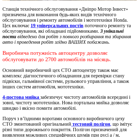
Станція технічного обслуговування «Дніпро Мотор Інвест»
призначена для виконання будь-яких видів технічного
обслуговування і ремонту автомобілів і мототехніки Honda.
Цех включає
19 універсальних постів
поточного ремонту та
обслуговування, які обладнані підйомниками.
3 унікальні
пости
відведено для робіт з повного розбирання та збирання
авто і проведення робіт згідно ВАШИХ побажань.
Виробнича потужність автоцентру дозволяє
обслуговувати до 2700 автомобілів на місяць.
Основний виробничий цех СТО автоцентру також має
комплекс діагностичного обладнання для перевірки стану
підвіски, гальмівної системи, рульового управління, а також
інших систем автомобіля, мототехніки.
4-постова мийка
забезпечує чистоту автомобілів всередині і
зовні, чистоту мототехніки.
Нова портальна мийка дозволяє
швидко і якісно помити автомобілі.
Поруч з в’їздними воротами основного виробничого цеху
СТО змонтований оригінальний
тестовий полігон
,
що імітує
різні типи дорожнього покриття. Полігон призначений для
виявлення можливих специфічних шумів при русі а / м,