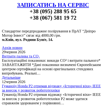
ЗАПИСАТИСЬ НА СЕРВІС
+38 (095) 288 95 65
+38 (067) 581 19 72
Стандартне передпродажне полірування в ПрАТ “Дніпро
Мотор Інвест” сягає від 4000,00 грн.
м.Київ, вул. Родини Бунґе, 14.
Архів новин
29
червня 2026
Витрати палива та CO₂
Експлуатаційні показники: викиди СО² і витрати пального*
ЗАВАНТАЖИТИ *Дані показники визначені Європейським
центром сертифікації на основі оригінальних стендових
випробувань. Реальні…
Детальніше
12
червня 2026
Гуманоїд Honda P2 отримав відзнаку «Історичної віхи» IEEE
за внесок у розвиток робототехніки
Гуманоїд Honda P2 отримав відзнаку «Історичної віхи» IEEE
за внесок у розвиток робототехніки P2 може здатися
справжнім здорованем у порівнянні…