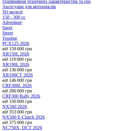
Порівняння технічних характеристик та цін
Аксесуари для мотоциклів
Усі моделі
150 - 300 cc
Adventure
Sport
Street
Touring
PCX125 2026
від
159 000
грн
XR150L 2026
від
119 000
грн
XR190L 2026
від
136 000
грн
XR190CT 2026
від
146 000
грн
CRF300L 2026
від
286 000
грн
CRF300 Rally 2026
від
330 000
грн
NX500 2026
від
353 000
грн
NX500 E-Clutch 2026
від
375 000
грн
NC750X, DCT 2026