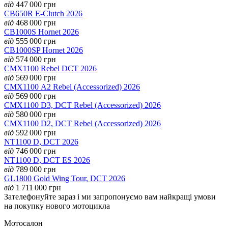
від
447 000
грн
CB650R E-Clutch 2026
від
468 000
грн
CB1000S Hornet 2026
від
555 000
грн
CB1000SP Hornet 2026
від
574 000
грн
CMX1100 Rebel DCT 2026
від
569 000
грн
CMX1100 А2 Rebel (Accessorized) 2026
від
569 000
грн
CMX1100 D3, DCT Rebel (Accessorized) 2026
від
580 000
грн
CMX1100 D2, DCT Rebel (Accessorized) 2026
від
592 000
грн
NT1100 D, DCT 2026
від
746 000
грн
NT1100 D, DCT ES 2026
від
789 000
грн
GL1800 Gold Wing Tour, DCT 2026
від
1 711 000
грн
Зателефонуйте зараз і ми запропонуємо вам найкращі умови
на покупку нового мотоцикла
Мотосалон