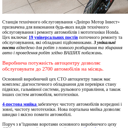
Станція технічного обслуговування «Дніпро Мотор Інвест»
призначена для виконання будь-яких видів технічного
обслуговування і ремонту автомобілів і мототехніки Honda.
Цех включає
19 універсальних постів
поточного ремонту та
обслуговування, які обладнані підйомниками.
3 унікальні
пости
відведено для робіт з повного розбирання та збирання
авто і проведення робіт згідно ВАШИХ побажань.
Виробнича потужність автоцентру дозволяє
обслуговувати до 2700 автомобілів на місяць.
Основний виробничий цех СТО автоцентру також має
комплекс діагностичного обладнання для перевірки стану
підвіски, гальмівної системи, рульового управління, а також
інших систем автомобіля, мототехніки.
4-постова мийка
забезпечує чистоту автомобілів всередині і
зовні, чистоту мототехніки.
Нова портальна мийка дозволяє
швидко і якісно помити автомобілі.
Поруч з в’їздними воротами основного виробничого цеху