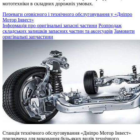
мототехніки в складних дорожніх умовах.
Переваги сервісного і технічного обслуговування у «Дніпро
Мотор Інвест»
Інформація про оригінальні запасні частини
Розпродаж
складських залишків запасних частин та аксесуарів
Замовити
оригінальні запчастини
Станція технічного обслуговування «Дніпро Мотор Інвест»
призначена для виконання будь-яких видів технічного