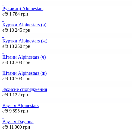
Рукавиці Alpinestars
від
1 784
грн
Куртки Alpinestars (ч)
від
10 245
грн
Куртки Alpinestars (ж)
від
13 250
грн
Штани Alpinestars (ч)
від
10 703
грн
Штани Alpinestars (ж)
від
10 703
грн
Захисне спорядження
від
1 122
грн
Взуття Alpinestars
від
9 595
грн
Взуття Daytona
від
11 000
грн