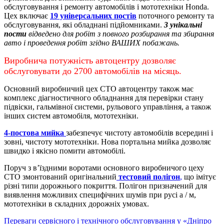
обслуговування і ремонту автомобілів і мототехніки Honda.
Цех включає
19 універсальних постів
поточного ремонту та
обслуговування, які обладнані підйомниками.
3 унікальні
пости
відведено для робіт з повного розбирання та збирання
авто і проведення робіт згідно ВАШИХ побажань.
Виробнича потужність автоцентру дозволяє
обслуговувати до 2700 автомобілів на місяць.
Основний виробничий цех СТО автоцентру також має
комплекс діагностичного обладнання для перевірки стану
підвіски, гальмівної системи, рульового управління, а також
інших систем автомобіля, мототехніки.
4-постова мийка
забезпечує чистоту автомобілів всередині і
зовні, чистоту мототехніки.
Нова портальна мийка дозволяє
швидко і якісно помити автомобілі.
Поруч з в’їздними воротами основного виробничого цеху
СТО змонтований оригінальний
тестовий полігон
,
що імітує
різні типи дорожнього покриття. Полігон призначений для
виявлення можливих специфічних шумів при русі а / м,
мототехніки в складних дорожніх умовах.
Переваги сервісного і технічного обслуговування у «Дніпро