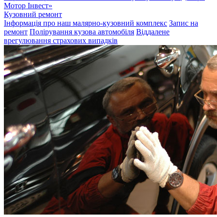
Мотор Інвест»
Кузовний ремонт
Інформація про наш малярно-кузовний комплекс
Запис на
ремонт
Полірування кузова автомобіля
Віддалене
врегулювання страхових випадків