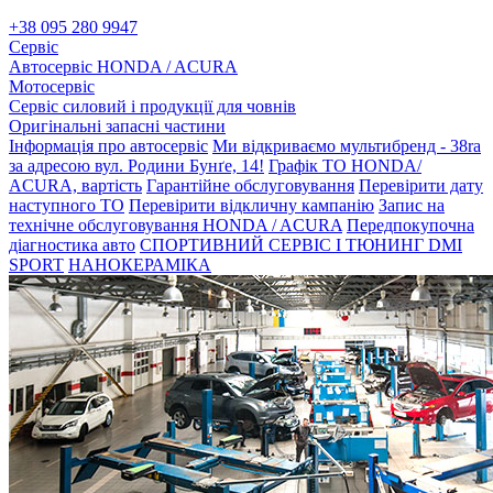
+38 095 280 9947
Сервіс
Автосервіс HONDA / ACURA
Мотосервіс
Сервіс силовий і продукції для човнів
Оригінальні запасні частини
Інформація про автосервіс
Ми відкриваємо мультибренд - 38ra
за адресою вул. Родини Бунґе, 14!
Графік ТО HONDA/
ACURA, вартість
Гарантійне обслуговування
Перевірити дату
наступного ТО
Перевірити відкличну кампанію
Запис на
технічне обслуговування HONDA / ACURA
Передпокупочна
діагностика авто
СПОРТИВНИЙ СЕРВІС І ТЮНИНГ DMI
SPORT
НАНОКЕРАМІКА