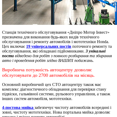
Станція технічного обслуговування «Дніпро Мотор Інвест»
призначена для виконання будь-яких видів технічного
обслуговування і ремонту автомобілів і мототехніки Honda.
Цех включає
19 універсальних постів
поточного ремонту та
обслуговування, які обладнані підйомниками.
3 унікальні
пости
відведено для робіт з повного розбирання та збирання
авто і проведення робіт згідно ВАШИХ побажань.
Виробнича потужність автоцентру дозволяє
обслуговувати до 2700 автомобілів на місяць.
Основний виробничий цех СТО автоцентру також має
комплекс діагностичного обладнання для перевірки стану
підвіски, гальмівної системи, рульового управління, а також
інших систем автомобіля, мототехніки.
4-постова мийка
забезпечує чистоту автомобілів всередині і
зовні, чистоту мототехніки.
Нова портальна мийка дозволяє
швидко і якісно помити автомобілі.